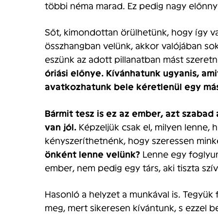
többi néma marad. Ez pedig nagy előnnye
Sőt, kimondottan örülhetünk, hogy így va
összhangban velünk, akkor valójában sokk
eszünk az adott pillanatban mást szeret
óriási előnye. Kívánhatunk ugyanis, am
avatkozhatunk bele kéretlenül egy má
Bármit tesz is ez az ember, azt szabad 
van jól.
Képzeljük csak el, milyen lenne, h
kényszeríthetnénk, hogy szeressen mink
önként lenne velünk?
Lenne egy foglyun
ember, nem pedig egy társ, aki tiszta szí
Hasonló a helyzet a munkával is. Tegyük 
meg, mert sikeresen kívántunk, s ezzel 