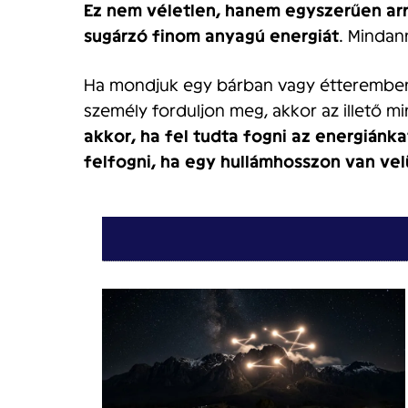
Ez nem véletlen, hanem egyszerűen arró
sugárzó finom anyagú energiát
. Mindan
Ha mondjuk egy bárban vagy étteremben 
személy forduljon meg, akkor az illető mi
akkor, ha fel tudta fogni az energiánka
felfogni, ha egy hullámhosszon van vel