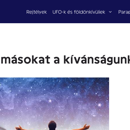
Rejtélyek
UFO-k és földönkívüliek
Para
 másokat a kívánságun