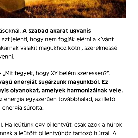
ásoknál.
A szabad akarat ugyanis
azt jelenti, hogy nem fogják elérni a kívánt
akarnak valakit magukhoz kötni, szerelmessé
venni.
gy „Mit tegyek, hogy XY belém szeressen?”.
yagú energiát sugárzunk magunkból. Ez
yis olyanokat, amelyek harmonizálnak vele.
az energia egyszerűen továbbhalad, az illető
 energia súrolta.
. Ha leütünk egy billentyűt, csak azok a húrok
ak a leütött billentyűhöz tartozó húrral. A