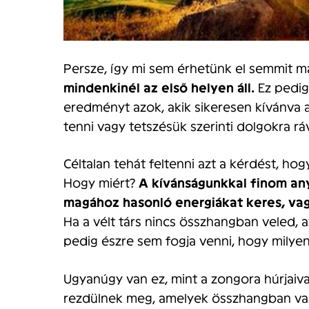
Persze, így mi sem érhetünk el semmit m
mindenkinél az első helyen áll.
Ez pedig 
eredményt azok, akik sikeresen kívánva 
tenni vagy tetszésük szerinti dolgokra rá
Céltalan tehát feltenni azt a kérdést, ho
Hogy miért?
A kívánságunkkal finom an
magához hasonló energiákat keres, vag
Ha a vélt társ nincs összhangban veled, 
pedig észre sem fogja venni, hogy milyen
Ugyanúgy van ez, mint a zongora húrjaival
rezdülnek meg, amelyek összhangban vann