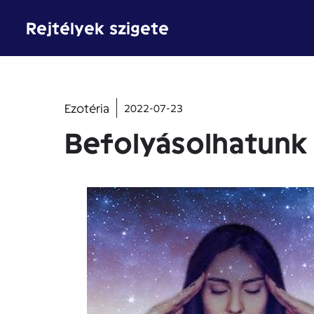
Kilépés
Rejtélyek szigete
a
tartalomba
Ezotéria
2022-07-23
Befolyásolhatunk