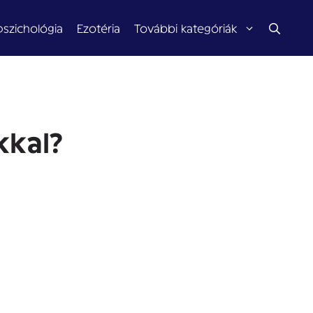
pszichológia
Ezotéria
További kategóriák
kkal?