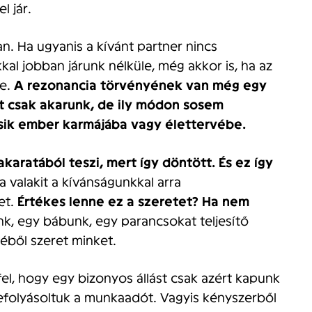
l jár.
n. Ha ugyanis a kívánt partner nincs
al jobban járunk nélküle, még akkor is, ha az
ne.
A rezonancia törvényének van még egy
it csak akarunk, de ily módon sosem
sik ember karmájába vagy élettervébe.
akaratából teszi, mert így döntött. És ez így
a valakit a kívánságunkkal arra
et.
Értékes lenne ez a szeretet? Ha nem
k, egy bábunk, egy parancsokat teljesítő
véből szeret minket.
fel, hogy egy bizonyos állást csak azért kapunk
befolyásoltuk a munkaadót. Vagyis kényszerből