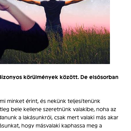
 Bizonyos körülmények között. De elsősorban
mi minket érint, és nekünk teljesítenünk
etleg bele kellene szeretnünk valakibe, noha az
ndanunk a lakásunkról, csak mert valaki más akar
llásunkat, hogy másvalaki kaphassa meg a