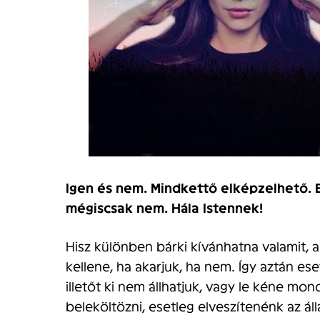
Igen és nem. Mindkettő elképzelhető.
mégiscsak nem. Hála Istennek!
Hisz különben bárki kívánhatna valamit, a
kellene, ha akarjuk, ha nem. Így aztán es
illetőt ki nem állhatjuk, vagy le kéne mo
beleköltözni, esetleg elveszítenénk az á