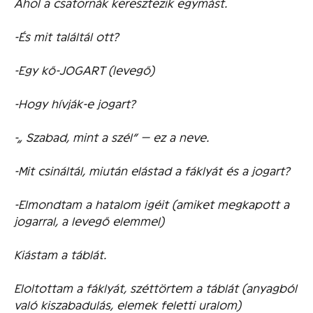
Ahol a csatornák keresztezik egymást.
-És mit találtál ott?
-Egy kő-JOGART (levegő)
-Hogy hívják-e jogart?
-„ Szabad, mint a szél” — ez a neve.
-Mit csináltál, miután elástad a fáklyát és a jogart?
-Elmondtam a hatalom igéit (amiket megkapott a
jogarral, a levegő elemmel)
Kiástam a táblát.
Eloltottam a fáklyát, széttörtem a táblát (anyagból
való kiszabadulás, elemek feletti uralom)