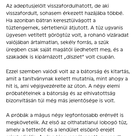
Az adeptusjelölt visszafordulhatott, de aki
visszafordult, sohasem érkezett hazájába többé.
Ha azonban bátran keresztülvágott a
tűztengernek, sértetlenül átjutott. A tűz ugyanis
ügyesen vetített görögtűz volt, a rohanó vízáradat
valójában ártalmatlan, sekély forrás, a szűk
üregben csak saját magától ijedhetett meg, és a
szakadék is kipárnázott „díszlet” volt csupán.
Ezzel szemben valódi volt az a bátorság és kitartás,
amit a tanítványnak kellett mutatnia, mint ahogy a
hit is, ami végigvezérelte az úton. A négy elemi
próbatételnek a bátorság és az elhivatottság
bizonyításán túl még más jelentősége is volt.
A próbák a mágus négy legfontosabb erényét is
megkövetelik. Az első az olthatatlanul lobogó tűz,
amely a tetterőt és a lendület elsöprő erejét