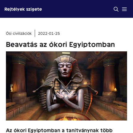
Kilépés
Me
Rejtélyek szigete
a
tartalomba
Ősi civilizációk
2022-01-25
Beavatás az ókori Egyiptomban
Az ókori Egyiptomban a tanítványnak több