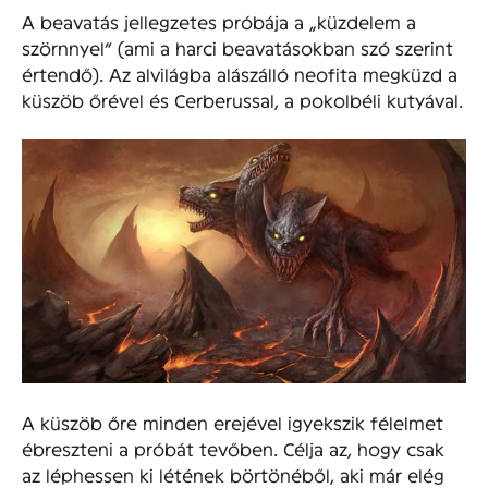
A beavatás jellegzetes próbája a „küzdelem a
szörnnyel” (ami a harci beavatásokban szó szerint
értendő). Az alvilágba alászálló neofita megküzd a
küszöb őrével és Cerberussal, a pokolbéli kutyával.
A küszöb őre minden erejével igyekszik félelmet
ébreszteni a próbát tevőben. Célja az, hogy csak
az léphessen ki létének börtönéből, aki már elég