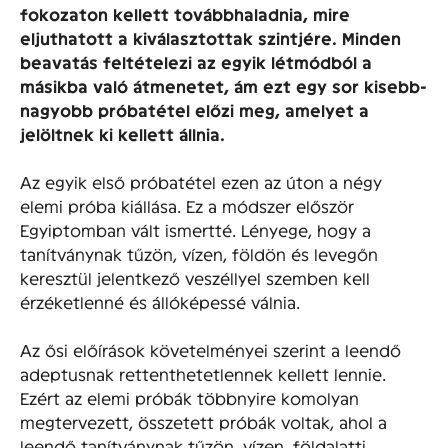
fokozaton kellett továbbhaladnia, mire
eljuthatott a kiválasztottak szintjére. Minden
beavatás feltételezi az egyik létmódból a
másikba való átmenetet, ám ezt egy sor kisebb-
nagyobb próbatétel előzi meg, amelyet a
jelöltnek ki kellett állnia.
Az egyik első próbatétel ezen az úton a négy
elemi próba kiállása. Ez a módszer először
Egyiptomban vált ismertté. Lényege, hogy a
tanítványnak tűzön, vízen, földön és levegőn
keresztül jelentkező veszéllyel szemben kell
érzéketlenné és állóképessé válnia.
Az ősi előírások követelményei szerint a leendő
adeptusnak rettenthetetlennek kellett lennie.
Ezért az elemi próbák többnyire komolyan
megtervezett, összetett próbák voltak, ahol a
leendő tanítványnak tűzön, vízen, földalatti