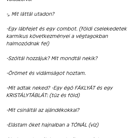
-„ Mit láttál utadon?
-Egy lábfejet és egy combot. (földi cselekedetek
karmikus következményei a végtagokban
halmozódnak fel)
-Szóltál hozzájuk? Mit mondtál nekik?
-Örömet és vidámságot hoztam.
-Mit adtak neked? -Egy égő FÁKLYÁT és egy
KRISTÁLYTÁBLÁT: (tűz és föld)
-Mit csináltál az ajándékokkal?
-Elástam őket hajnalban a TÓNÁL (víz)