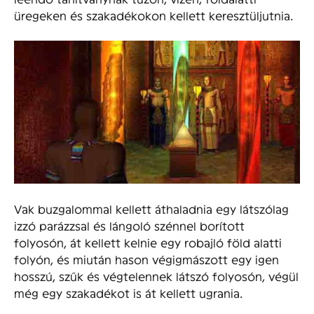
üregeken és szakadékokon kellett keresztüljutnia.
Vak buzgalommal kellett áthaladnia egy látszólag
izzó parázzsal és lángoló szénnel borított
folyosón, át kellett kelnie egy robajló föld alatti
folyón, és miután hason végigmászott egy igen
hosszú, szűk és végtelennek látszó folyosón, végül
még egy szakadékot is át kellett ugrania.