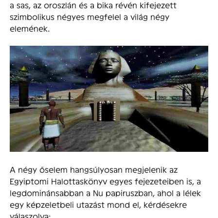
a sas, az oroszlán és a bika révén kifejezett
szimbolikus négyes megfelel a világ négy
elemének.
A négy őselem hangsúlyosan megjelenik az
Egyiptomi Halottaskönyv egyes fejezeteiben is, a
legdominánsabban a Nu papiruszban, ahol a lélek
egy képzeletbeli utazást mond el, kérdésekre
válaszolva: