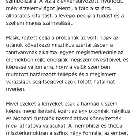
szimbolizálja. A víz a kiegyensúlyozott, nyugodt,
mély érzelemvilágot jelenti, a föld a szilárd,
állhatatos kitartást, a levegő pedig a tudást és a
szellem magas szárnyalását.
Másik, rejtett célja a próbának az volt, hogy az
utánuk következő misztikus szertartásban a
tanítványnak alkalma legyen megismerkednie az
elemekben rejlő energiák megszemélyesítőivel, és
képessé váljon arra, hogy a velük szemben
mutatott határozott fellépés és a megismert
varázsigék segítségével azok fölött hatalmat
nyerjen.
Mivel ezeket a lényeket csak a harmadik szem
képes megpillantani, ezért az egyiptomiak mágikus
és áldozati füstölők használatával könnyítették
meg láthatóvá válásukat. A memphiszi és thébai
misztériumokban a szfinx négy formája, az ember,