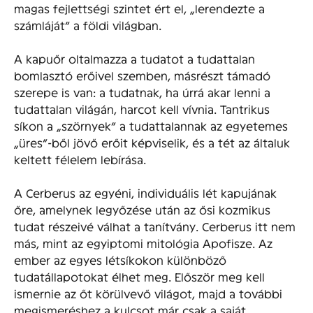
magas fejlettségi szintet ért el, „lerendezte a
számláját” a földi világban.
A kapuőr oltalmazza a tudatot a tudattalan
bomlasztó erőivel szemben, másrészt támadó
szerepe is van: a tudatnak, ha úrrá akar lenni a
tudattalan világán, harcot kell vívnia. Tantrikus
síkon a „szörnyek” a tudattalannak az egyetemes
„üres”-ből jövő erőit képviselik, és a tét az általuk
keltett félelem lebírása.
A Cerberus az egyéni, individuális lét kapujának
őre, amelynek legyőzése után az ősi kozmikus
tudat részeivé válhat a tanítvány. Cerberus itt nem
más, mint az egyiptomi mitológia Apofisze. Az
ember az egyes létsíkokon különböző
tudatállapotokat élhet meg. Először meg kell
ismernie az őt körülvevő világot, majd a további
megismeréshez a kulcsot már csak a saját