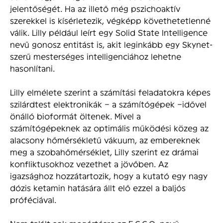
jelentőségét. Ha az illető még pszichoaktív
szerekkel is kísérletezik, végképp követhetetlenné
válik. Lilly például leírt egy Solid State Intelligence
nevű gonosz entitást is, akit leginkább egy Skynet-
szerű mesterséges intelligenciához lehetne
hasonlítani.
Lilly elmélete szerint a számítási feladatokra képes
szilárdtest elektronikák – a számítógépek –idővel
önálló bioformát öltenek. Mivel a
számítógépeknek az optimális működési közeg az
alacsony hőmérsékletű vákuum, az embereknek
meg a szobahőmérséklet, Lilly szerint ez drámai
konfliktusokhoz vezethet a jövőben. Az
igazsághoz hozzátartozik, hogy a kutató egy nagy
dózis ketamin hatására állt elő ezzel a baljós
próféciával.