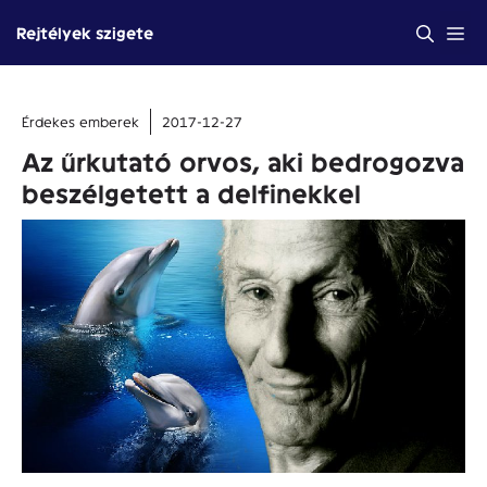
Kilépés
Me
Rejtélyek szigete
a
tartalomba
Érdekes emberek
2017-12-27
Az űrkutató orvos, aki bedrogozva
beszélgetett a delfinekkel