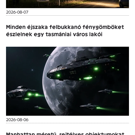
2026-08-07
Minden éjszaka felbukkanó fénygömböket
észlelnek egy tasmániai város lakói
2026-08-06
Manhattan méretű, rejtélyes objektumokat