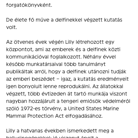
forgatókönyvként.
De élete fő műve a delfinekkel végzett kutatás
volt.
Az ötvenes évek végén Lilly létrehozott egy
központot, ami az emberek és a delfinek közti
kommunikációval foglalkozott. Néhány évvel
később munkatársaival több tanulmányt
publikáltak arról, hogy a delfinek utánozni tudják
az emberi beszédet – igaz, a kutatás eredményeit
igen bonyolult lenne reprodukálni. Az állatokkal
végzett, több évtizeden át tartó munkája viszont
nagyban hozzájárult a tengeri emlősök védelméről
szóló 1972-es törvény, a United States Marine
Mammal Protection Act elfogadásához.
Lilly a hatvanas években ismerkedett meg a
hallucinogénekkel; jó viszonyt ápolt a