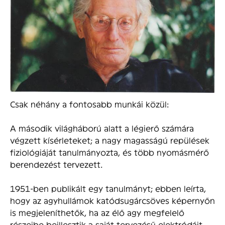
Csak néhány a fontosabb munkái közül:
A második világháború alatt a légierő számára
végzett kísérleteket; a nagy magasságú repülések
fiziológiáját tanulmányozta, és több nyomásmérő
berendezést tervezett.
1951-ben publikált egy tanulmányt; ebben leírta,
hogy az agyhullámok katódsugárcsöves képernyőn
is megjeleníthetők, ha az élő agy megfelelő
részeibe beillesztik a saját tervezésű elektródáit.