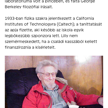
laboratóriuma volt a pincében, és falta George
Berkeley filozófiai írásait.
1933-ban fizika szakra jelentkezett a California
Institutes of Technologyra (Caltech); a taníttatását
az apja fizette, aki később az iskola egyik
legbőkezűbb szponzora lett. Lilly nem
szemérmeskedett, ha a családi kasszából kellett
finanszíroznia a kísérleteit.