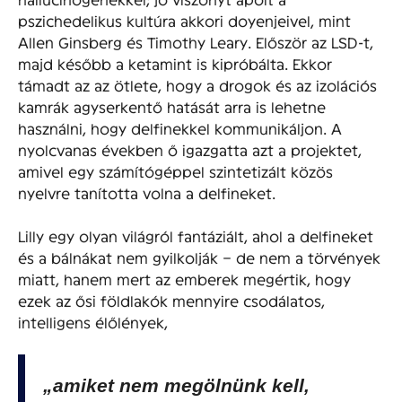
pszichedelikus kultúra akkori doyenjeivel, mint
Allen Ginsberg és Timothy Leary. Először az LSD-t,
majd később a ketamint is kipróbálta. Ekkor
támadt az az ötlete, hogy a drogok és az izolációs
kamrák agyserkentő hatását arra is lehetne
használni, hogy delfinekkel kommunikáljon. A
nyolcvanas években ő igazgatta azt a projektet,
amivel egy számítógéppel szintetizált közös
nyelvre tanította volna a delfineket.
Lilly egy olyan világról fantáziált, ahol a delfineket
és a bálnákat nem gyilkolják – de nem a törvények
miatt, hanem mert az emberek megértik, hogy
ezek az ősi földlakók mennyire csodálatos,
intelligens élőlények,
„amiket nem megölnünk kell,