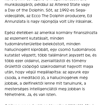
munkásságáról, például az Altered State vagy
a Day of the Dolphin. Sőt, az 1992-es Sega-
videojáték, az Ecco The Dolphin producere, Ed
Annunziata is nagy rajongója volt Lilly írásainak.
Egész életében az amerikai kormány finanszírozta
az eszement kutatásait, minden
tudományterületbe belekóstolt, minden
hallucinogént kipróbált, egy csomó tudományos
kutatást végzett, több találmányt jegyzett be, és
több ezer oldalnyi, zsenialitástól és tömény
őrülettől csöpögő szakirodalmat hagyott maga
után, hogy végül megállapítsa: az agyunk egy
csoda, a meditáció jó, a hallucinogének még
jobbak, a delfinektől lenne mit tanulnunk, a
mesterséges intelligenciától meg jobban is
félhetnénk. Ja, és van Isten.