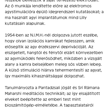
Az ő munkája lendítette előre az elektromos
agystimulációra épülő idegrendszeri kutatásokat; a
ma használt agyi implantátumok mind Lilly
kutatásain alapulnak.
1954-ben az N.I.M.H.-nél dolgozva jutott eszébe,
hogy olyan izolációs kamrákat fejlesszen, amik
elősegítik az agy érzékszervi deprivációját. Az
elszigetelt, hangtól és fénytől elzárt környezetben
az agyműködés felerősödhet, miközben a vizsgált
alany a kamra belsejében meleg sós vízben lebeg.
A külső stimuláció hiánya tehermentesíti az agyat,
így maximális kihasználtsággal dolgozhat.
Tanulmányozta a Pantadzsali jógát és Srí Rámana
Maharshi meditációs technikáit; az így elsajátított
elveket beépítette az emberi test mint
bioszámítógép-elméletébe. A tapasztalatairól