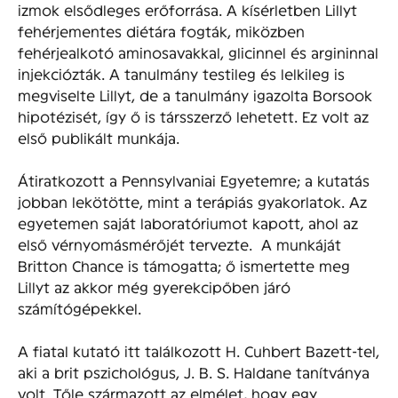
izmok elsődleges erőforrása. A kísérletben Lillyt
fehérjementes diétára fogták, miközben
fehérjealkotó aminosavakkal, glicinnel és argininnal
injekciózták. A tanulmány testileg és lelkileg is
megviselte Lillyt, de a tanulmány igazolta Borsook
hipotézisét, így ő is társszerző lehetett. Ez volt az
első publikált munkája.
Átiratkozott a Pennsylvaniai Egyetemre; a kutatás
jobban lekötötte, mint a terápiás gyakorlatok. Az
egyetemen saját laboratóriumot kapott, ahol az
első vérnyomásmérőjét tervezte. A munkáját
Britton Chance is támogatta; ő ismertette meg
Lillyt az akkor még gyerekcipőben járó
számítógépekkel.
A fiatal kutató itt találkozott H. Cuhbert Bazett-tel,
aki a brit pszichológus, J. B. S. Haldane tanítványa
volt. Tőle származott az elmélet, hogy egy