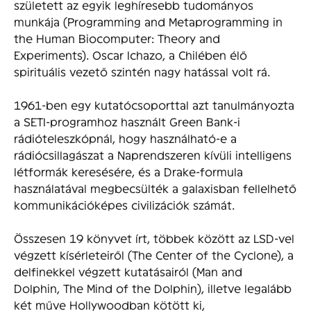
született az egyik leghíresebb tudományos
munkája (Programming and Metaprogramming in
the Human Biocomputer: Theory and
Experiments). Oscar Ichazo, a Chilében élő
spirituális vezető szintén nagy hatással volt rá.
1961-ben egy kutatócsoporttal azt tanulmányozta
a SETI-programhoz használt Green Bank-i
rádióteleszkópnál, hogy használható-e a
rádiócsillagászat a Naprendszeren kívüli intelligens
létformák keresésére, és a Drake-formula
használatával megbecsülték a galaxisban fellelhető
kommunikációképes civilizációk számát.
Összesen 19 könyvet írt, többek között az LSD-vel
végzett kísérleteiről (The Center of the Cyclone), a
delfinekkel végzett kutatásairól (Man and
Dolphin, The Mind of the Dolphin), illetve legalább
két műve Hollywoodban kötött ki,