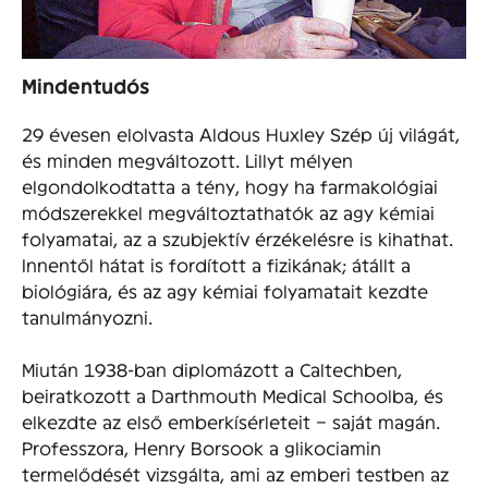
Mindentudós
29 évesen elolvasta Aldous Huxley Szép új világát,
és minden megváltozott. Lillyt mélyen
elgondolkodtatta a tény, hogy ha farmakológiai
módszerekkel megváltoztathatók az agy kémiai
folyamatai, az a szubjektív érzékelésre is kihathat.
Innentől hátat is fordított a fizikának; átállt a
biológiára, és az agy kémiai folyamatait kezdte
tanulmányozni.
Miután 1938-ban diplomázott a Caltechben,
beiratkozott a Darthmouth Medical Schoolba, és
elkezdte az első emberkísérleteit – saját magán.
Professzora, Henry Borsook a glikociamin
termelődését vizsgálta, ami az emberi testben az