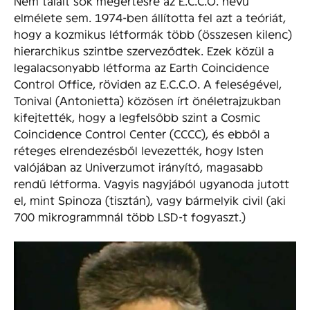
Nem talált sok megértésre az E.C.C.O. nevű
elmélete sem. 1974-ben állította fel azt a teóriát,
hogy a kozmikus létformák több (összesen kilenc)
hierarchikus szintbe szerveződtek. Ezek közül a
legalacsonyabb létforma az Earth Coincidence
Control Office, röviden az E.C.C.O. A feleségével,
Tonival (Antonietta) közösen írt önéletrajzukban
kifejtették, hogy a legfelsőbb szint a Cosmic
Coincidence Control Center (CCCC), és ebből a
réteges elrendezésből levezették, hogy Isten
valójában az Univerzumot irányító, magasabb
rendű létforma. Vagyis nagyjából ugyanoda jutott
el, mint Spinoza (tisztán), vagy bármelyik civil (aki
700 mikrogrammnál több LSD-t fogyaszt.)