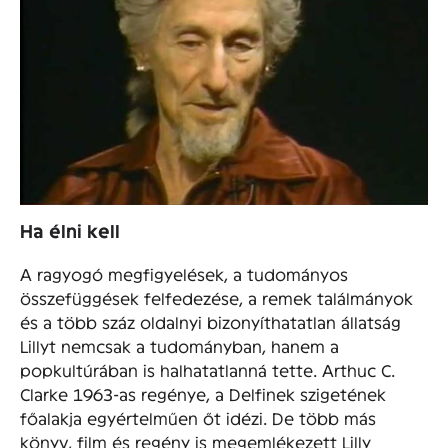
Ha élni kell
A ragyogó megfigyelések, a tudományos
összefüggések felfedezése, a remek találmányok
és a több száz oldalnyi bizonyíthatatlan állatság
Lillyt nemcsak a tudományban, hanem a
popkultúrában is halhatatlanná tette. Arthuc C.
Clarke 1963-as regénye, a Delfinek szigetének
főalakja egyértelműen őt idézi. De több más
könyv, film és regény is megemlékezett Lilly