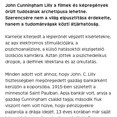
John Cunningham Lilly a filmek és képregények
őrült tudósának archetípusa lehetne.
Szerencsére nem a világ elpusztítása érdekelte,
hanem a tudományágak közti átjárhatóság.
Karrierje kiterjedt a légierőnél végzett kísérletekre,
az agy elektromos stimulációjára, a
pszichoanalízisre, a külső hatásoktól elszigetelő
izolációs kamrákra. Aztán jöttek a pszichedelikus
drogok, a delfinek lélektana és az űrkutatás.
Minden adott volt ahhoz, hogy John. C. Lilly
tisztességben megöregedett gazdag bankárként
kerüljön a koporsóba. 1915-ben született a
minnesotai Saint Paulban. Apja bankár volt, anyja a
gazdag Cunningham család tagja; második fiuk
viszont nem volt hülye, hogy pénzügyekre
pazarolja a drága idejét. 13 éves korában már saját