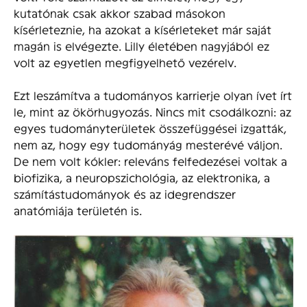
kutatónak csak akkor szabad másokon
kísérleteznie, ha azokat a kísérleteket már saját
magán is elvégezte. Lilly életében nagyjából ez
volt az egyetlen megfigyelhető vezérelv.
Ezt leszámítva a tudományos karrierje olyan ívet írt
le, mint az ökörhugyozás. Nincs mit csodálkozni: az
egyes tudományterületek összefüggései izgatták,
nem az, hogy egy tudományág mesterévé váljon.
De nem volt kókler: releváns felfedezései voltak a
biofizika, a neuropszichológia, az elektronika, a
számítástudományok és az idegrendszer
anatómiája területén is.