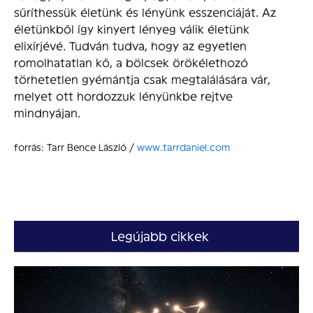
sűríthessük életünk és lényünk esszenciáját. Az
életünkből így kinyert lényeg válik életünk
elixírjévé. Tudván tudva, hogy az egyetlen
romolhatatlan kő, a bölcsek örökélethozó
törhetetlen gyémántja csak megtalálására vár,
melyet ott hordozzuk lényünkbe rejtve
mindnyájan.
forrás: Tarr Bence László /
www.tarrdaniel.com
Legújabb cikkek