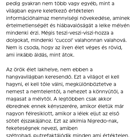
pedig gyakran nem több vagy egyéb, mint a
világban egyre keletkező értéktelen
információhalmaz mennyiségi növekedése, aminek
értelmetlenségét és hiábavalóságát a lelke mélyén
mindenki érzi. Mégis teszi-veszi-viszi-hozza a
dolgokat, mindenki ’cuccol’ valahonnan valahová.
Nem is csoda, hogy az ilyen élet véges és rövid,
ami inkább áldás, mint átok.
Az örök élet lakhelye, nem ebben a
hangyavilágban keresendő. Ezt a világot el kell
hagyni, el kell tőle válni, megkülönböztetve a
nemest a nemtelentől, a nehezet a könnyűtől, a
magasat a mélytől. A legtöbben csak akkor
ébrednek ennek kényszerére, amikor életük már
nagyon félresiklott, amikor a lélek eljut az első
sötét éjszakájához. Ezt az alkímia Nigredo-nak,
feketeségnek nevezi, amiben
szétrohad, putrefaktálódik minden ami értéktelen.