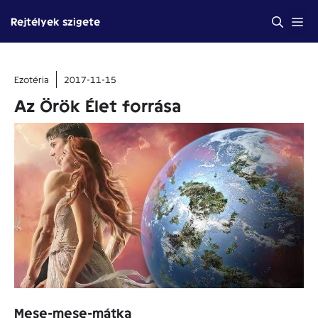
Kilépés
Me
Rejtélyek szigete
a
tartalomba
Ezotéria
2017-11-15
Az Örök Élet forrása
Mese-mese-mátka