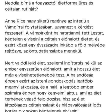
Meddig bírná a fogyasztói életforma üres és
céltalan rutinját?
Anne Rice nagy sikerű regénye az Interjú a
Vámpírral folytatásában, ugyanezt a kérdést
feszegeti. A vámpírként halhatatlanná tett Lestat,
képtelen elviselni a céltalan élőhalott életet, és
ezért közel egy évszázadra inkább a föld mélyébe
rejtőzve, az öntudatlanságba menekül.
Mert valódi lelki élet, szellemi indíttatás nélkül az
ember egyszerűen élőhalott, amit a hosszú élet
még elviselhetetlenebbé tesz. A halandóság
éppen ezért az isteni gondoskodás legfőbb
megnyilatkozása, és a halál a legtöbb ember
számára éppen hogy kegyelmi aktus, ami az élet
terhének végső feloldozása; hisz az élet
látszólagos céltalanságát és hiábavalóságát idős
korára oly sokan képtelenek elviselni.