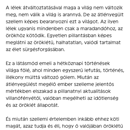
A lélek átváltoztatásával maga a világ nem változik
meg, nem válik a világ is arannyá. De az átlényegült
szellem képes bearanyozni ezt a világot. Az ilyen
lélek ugyanis mindenben csak a maradandóhoz, az
örökhöz kötődik. Egyetlen pillantásban képes
meglátni az öröklétű, halhatatlan, valódi tartalmat
az élet sürgésforgásában.
Ez a látásmód emeli a hétköznapi történések
világa fölé, ahol minden egyszerű lefutás, történés,
illékony múlttá változó gólem. Miután az
átlényegülést megélő ember szelleme jelentős
mértékben elszakad a pillanatnyi aktualitások
villanófényétől, valóban megélheti az időtlenség
és az öröklét állapotát.
És miután szellemi értelemben inkább ehhez köti
magát, azaz tudja és éli, hogy ő valójában öröklétű