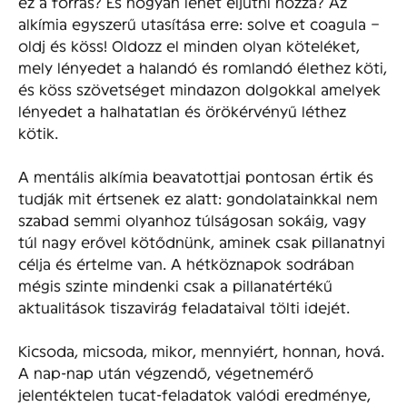
ez a forrás? És hogyan lehet eljutni hozzá? Az
alkímia egyszerű utasítása erre: solve et coagula –
oldj és köss! Oldozz el minden olyan köteléket,
mely lényedet a halandó és romlandó élethez köti,
és köss szövetséget mindazon dolgokkal amelyek
lényedet a halhatatlan és örökérvényű léthez
kötik.
A mentális alkímia beavatottjai pontosan értik és
tudják mit értsenek ez alatt: gondolatainkkal nem
szabad semmi olyanhoz túlságosan sokáig, vagy
túl nagy erővel kötődnünk, aminek csak pillanatnyi
célja és értelme van. A hétköznapok sodrában
mégis szinte mindenki csak a pillanatértékű
aktualitások tiszavirág feladataival tölti idejét.
Kicsoda, micsoda, mikor, mennyiért, honnan, hová.
A nap-nap után végzendő, végetnemérő
jelentéktelen tucat-feladatok valódi eredménye,