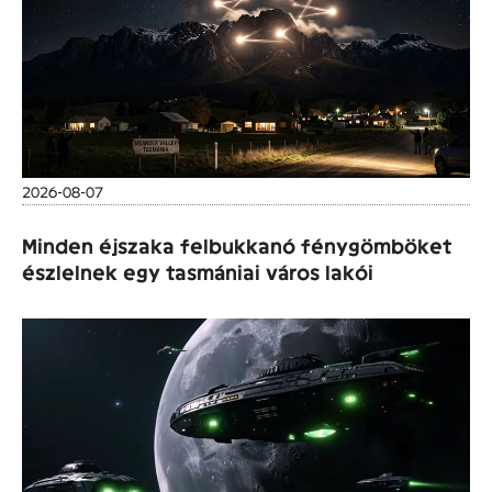
2026-08-07
Minden éjszaka felbukkanó fénygömböket
észlelnek egy tasmániai város lakói