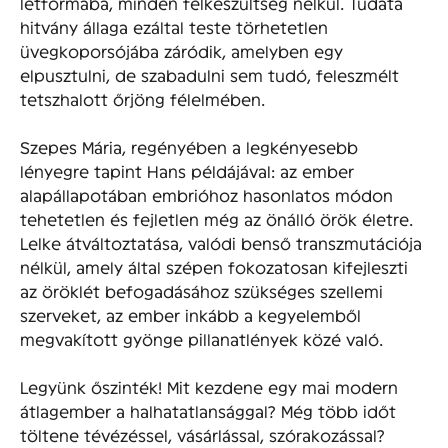
létformába, minden felkészültség nélkül. Tudata
hitvány állaga ezáltal teste törhetetlen
üvegkoporsójába záródik, amelyben egy
elpusztulni, de szabadulni sem tudó, feleszmélt
tetszhalott őrjöng félelmében.
Szepes Mária, regényében a legkényesebb
lényegre tapint Hans példájával: az ember
alapállapotában embrióhoz hasonlatos módon
tehetetlen és fejletlen még az önálló örök életre.
Lelke átváltoztatása, valódi benső transzmutációja
nélkül, amely által szépen fokozatosan kifejleszti
az öröklét befogadásához szükséges szellemi
szerveket, az ember inkább a kegyelemből
megvakított gyönge pillanatlények közé való.
Legyünk őszinték! Mit kezdene egy mai modern
átlagember a halhatatlansággal? Még több időt
töltene tévézéssel, vásárlással, szórakozással?