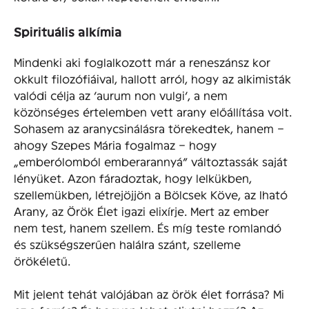
Spirituális alkímia
Mindenki aki foglalkozott már a reneszánsz kor
okkult filozófiáival, hallott arról, hogy az alkimisták
valódi célja az ’aurum non vulgi’, a nem
közönséges értelemben vett arany előállítása volt.
Sohasem az aranycsinálásra törekedtek, hanem –
ahogy Szepes Mária fogalmaz – hogy
„emberólomból emberarannyá” változtassák saját
lényüket. Azon fáradoztak, hogy lelkükben,
szellemükben, létrejöjjön a Bölcsek Köve, az Iható
Arany, az Örök Élet igazi elixírje. Mert az ember
nem test, hanem szellem. És míg teste romlandó
és szükségszerűen halálra szánt, szelleme
örökéletű.
Mit jelent tehát valójában az örök élet forrása? Mi