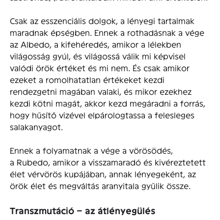
Csak az esszenciális dolgok, a lényegi tartalmak
maradnak épségben. Ennek a rothadásnak a vége
az Albedo, a kifehéredés, amikor a lélekben
világosság gyúl, és világossá válik mi képvisel
valódi örök értéket és mi nem. És csak amikor
ezeket a romolhatatlan értékeket kezdi
rendezgetni magában valaki, és mikor ezekhez
kezdi kötni magát, akkor kezd megáradni a forrás,
hogy hűsítő vizével elpárologtassa a felesleges
salakanyagot.
Ennek a folyamatnak a vége a vörösödés,
a Rubedo, amikor a visszamaradó és kivéreztetett
élet vérvörös kupájában, annak lényegeként, az
örök élet és megváltás aranyitala gyűlik össze.
Transzmutáció – az átlényegülés