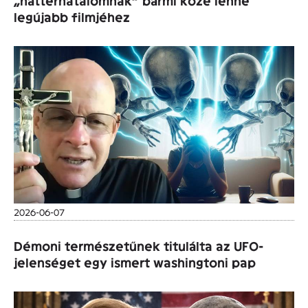
„háttérhatalomnak” bármi köze lenne
legújabb filmjéhez
2026-06-07
Démoni természetűnek titulálta az UFO-
jelenséget egy ismert washingtoni pap