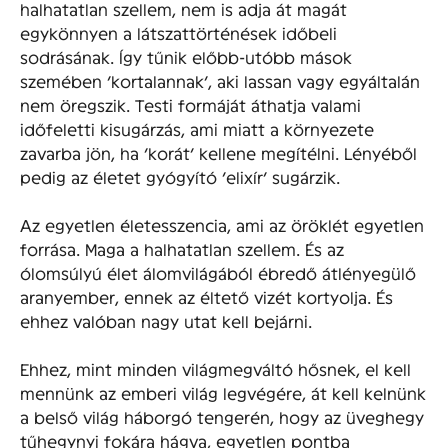
halhatatlan szellem, nem is adja át magát
egykönnyen a látszattörténések időbeli
sodrásának. Így tűnik előbb-utóbb mások
szemében ’kortalannak’, aki lassan vagy egyáltalán
nem öregszik. Testi formáját áthatja valami
időfeletti kisugárzás, ami miatt a környezete
zavarba jön, ha ’korát’ kellene megítélni. Lényéből
pedig az életet gyógyító ’elixír’ sugárzik.
Az egyetlen életesszencia, ami az öröklét egyetlen
forrása. Maga a halhatatlan szellem. És az
ólomsúlyú élet álomvilágából ébredő átlényegülő
aranyember, ennek az éltető vizét kortyolja. És
ehhez valóban nagy utat kell bejárni.
Ehhez, mint minden világmegváltó hősnek, el kell
mennünk az emberi világ legvégére, át kell kelnünk
a belső világ háborgó tengerén, hogy az üveghegy
tűhegynyi fokára hágva, egyetlen pontba