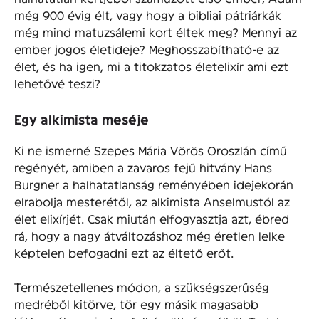
még 900 évig élt, vagy hogy a bibliai pátriárkák
még mind matuzsálemi kort éltek meg? Mennyi az
ember jogos életideje? Meghosszabítható-e az
élet, és ha igen, mi a titokzatos életelixír ami ezt
lehetővé teszi?
Egy alkimista meséje
Ki ne ismerné Szepes Mária Vörös Oroszlán című
regényét, amiben a zavaros fejű hitvány Hans
Burgner a halhatatlanság reményében idejekorán
elrabolja mesterétől, az alkimista Anselmustól az
élet elixírjét. Csak miután elfogyasztja azt, ébred
rá, hogy a nagy átváltozáshoz még éretlen lelke
képtelen befogadni ezt az éltető erőt.
Természetellenes módon, a szükségszerűség
medréből kitörve, tör egy másik magasabb