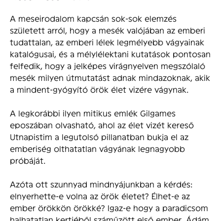
A meseirodalom kapcsán sok-sok elemzés
született arról, hogy a mesék valójában az emberi
tudattalan, az emberi lélek legmélyebb vágyainak
katalógusai, és a mélylélektani kutatások pontosan
felfedik, hogy a jelképes virágnyelven megszólaló
mesék milyen útmutatást adnak mindazoknak, akik
a mindent-gyógyító örök élet vizére vágynak.
A legkorábbi ilyen mitikus emlék Gilgames
eposzában olvasható, ahol az élet vizét kereső
Utnapistim a legutolsó pillanatban bukja el az
emberiség olthatatlan vágyának legnagyobb
próbáját.
Azóta ott szunnyad mindnyájunkban a kérdés:
elnyerhette-e volna az örök életet? Élhet-e az
ember örökkön örökké? Igaz-e hogy a paradicsom
halhatatlan kertjéből száműzött első ember, Ádám