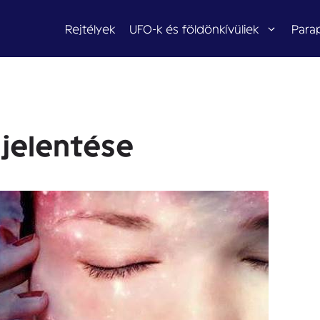
Rejtélyek
UFO-k és földönkívüliek
Para
jelentése