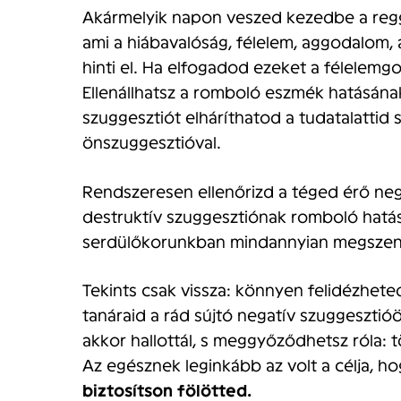
Akármelyik napon veszed kezedbe a regge
ami a hiábavalóság, félelem, aggodalom,
hinti el. Ha elfogadod ezeket a félelemg
Ellenállhatsz a romboló eszmék hatásának
szuggesztiót elháríthatod a tudatalattid s
önszuggesztióval.
Rendszeresen ellenőrizd a téged érő neg
destruktív szuggesztiónak romboló hatá
serdülőkorunkban mindannyian megszen
Tekints csak vissza: könnyen felidézheted
tanáraid a rád sújtó negatív szuggeszti
akkor hallottál, s meggyőződhetsz róla:
Az egésznek leginkább az volt a célja, h
biztosítson fölötted.