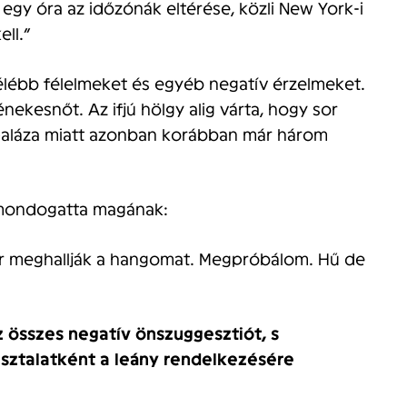
gy óra az időzónák eltérése, közli New York-i
ell.”
élébb félelmeket és egyéb negatív érzelmeket.
nekesnőt. Az ifjú hölgy alig várta, hogy sor
ámpaláza miatt azonban korábban már három
t mondogatta magának:
or meghallják a hangomat. Megpróbálom. Hű de
z összes negatív önszuggesztiót, s
asztalatként a leány rendelkezésére