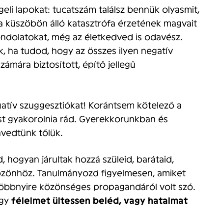
li lapokat: tucatszám találsz bennük olyasmit,
 a küszöbön álló katasztrófa érzetének magvait
ondolatokat, még az életkedved is odavész.
, ha tudod, hogy az összes ilyen negatív
zámára biztosított, építő jellegű
atív szuggesztiókat! Korántsem kötelező a
st gyakorolnia rád. Gyerekkorunkban és
vedtünk tőlük.
, hogyan járultak hozzá szüleid, barátaid,
óözönhöz. Tanulmányozd figyelmesen, amiket
 többnyire közönséges propagandáról volt szó.
ogy
félelmet ültessen beléd, vagy hatalmat