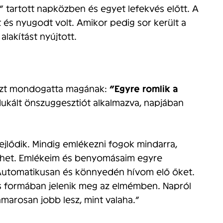
” tartott napközben és egyet lefekvés előtt. A
 és nyugodt volt. Amikor pedig sor került a
lakítást nyújtott.
azt mondogatta magának:
“Egyre romlik a
ndukált önszuggesztiót alkalmazva, napjában
lődik. Mindig emlékezni fogok mindarra,
ehet. Emlékeim és benyomásaim egyre
 Automatikusan és könnyedén hívom elő őket.
es formában jelenik meg az elmémben. Napról
marosan jobb lesz, mint valaha.”