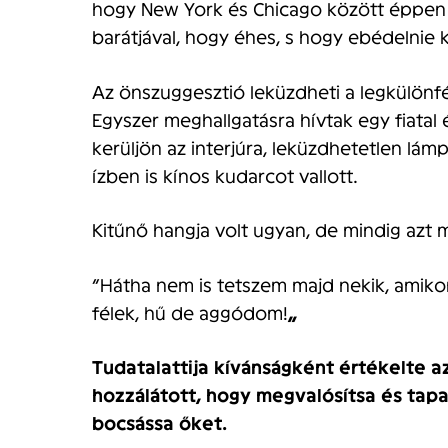
hogy New York és Chicago között éppen e
barátjával, hogy éhes, s hogy ebédelnie k
Az önszuggesztió leküzdheti a legkülönf
Egyszer meghallgatásra hívtak egy fiatal é
kerüljön az interjúra, leküzdhetetlen l
ízben is kínos kudarcot vallott.
Kitűnő hangja volt ugyan, de mindig az
“Hátha nem is tetszem majd nekik, amik
félek, hű de aggódom!
„
Tudatalattija kívánságként értékelte a
hozzálátott, hogy megvalósítsa és tap
bocsássa őket.