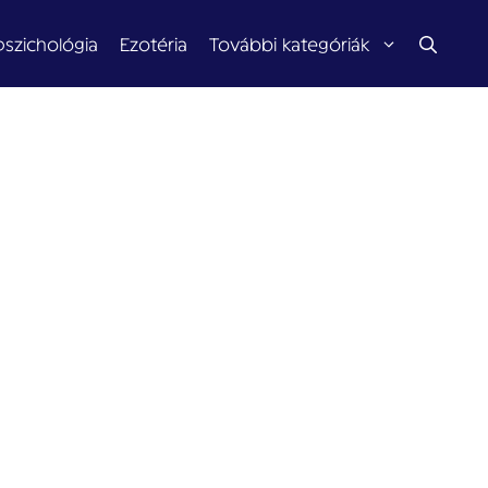
pszichológia
Ezotéria
További kategóriák