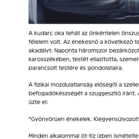
A kudarc oka tehát az önkéntelen önszugg
félelem volt. Az énekesnő a következő te
akadályt: Naponta háromszor bezárkózot
karosszékében, testét ellazította, szeme
parancsolt testére és gondolataira.
A fizikai mozdulatlanság elősegíti a szelle
befogadókészségét a szuggesztió iránt. 
űzte el:
“Gyönyörűen énekelek. Kiegyensúlyozott
Minden alkalommal öt-tíz ízben ismételte