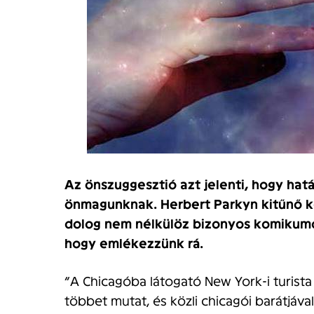
Az önszuggesztió azt jelenti, hogy hatá
önmagunknak. Herbert Parkyn kitűnő ké
dolog nem nélkülöz bizonyos komikumo
hogy emlékezzünk rá.
“A Chicagóba látogató New York-i turista 
többet mutat, és közli chicagói barátjával,