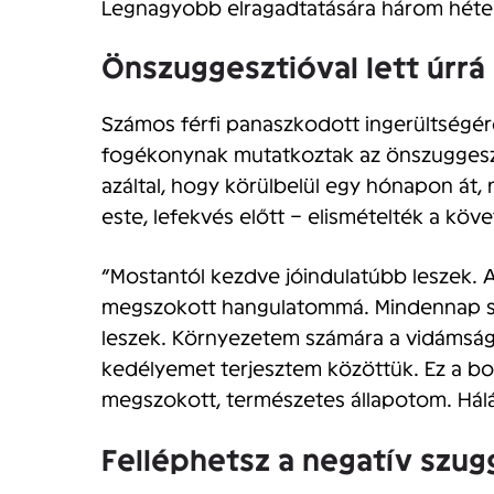
Legnagyobb elragadtatására három héten
Önszuggesztióval lett úrr
Számos férfi panaszkodott ingerültségé
fogékonynak mutatkoztak az önszuggeszt
azáltal, hogy körülbelül egy hónapon át
este, lefekvés előtt – elismételték a köv
“Mostantól kezdve jóindulatúbb leszek. 
megszokott hangulatommá. Mindennap s
leszek. Környezetem számára a vidámság é
kedélyemet terjesztem közöttük. Ez a bol
megszokott, természetes állapotom. Hálá
Felléphetsz a negatív szug