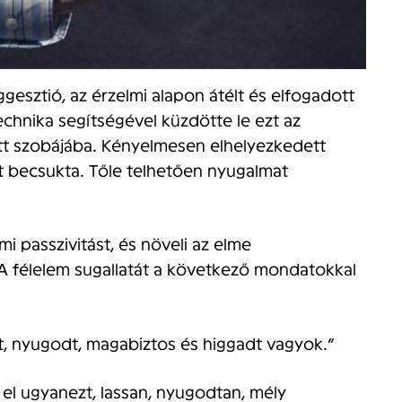
esztió, az érzelmi alapon átélt és elfogadott
chnika segítségével küzdötte le ezt az
t szobájába. Kényelmesen elhelyezkedett
it becsukta. Tőle telhetően nyugalmat
mi passzivitást, és növeli az elme
A félelem sugallatát a következő mondatokkal
, nyugodt, magabiztos és higgadt vagyok.”
 el ugyanezt, lassan, nyugodtan, mély