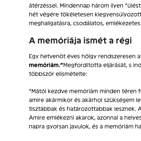
átérzéssel. Mindennap három ilyen “ülést
hét végére tökéletesen kiegyensúlyozott
meghallgatásra, csodálatos, emlékezetes a
A memóriája ismét a régi
Egy hetvenöt éves hölgy rendszeresen 
memóriám.”
Megfordította eljárását, s i
többször elismételte:
“Mától kezdve memóriám minden téren fej
amire akármikor és akárhol szükségem l
tisztábbak és határozottabbak lesznek.
Amire emlékezni akarok, azonnal a hely
napra gyorsan javulok, és a memóriám ha