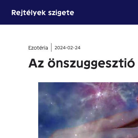
Kilépés
Rejtélyek szigete
a
tartalomba
Ezotéria
2024-02-24
Az önszuggesztió 