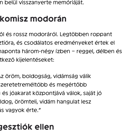
 belül visszanyerte memóriáját.
á komisz modorán
ről és rossz modoráról. Legtöbben roppant
ióra, és csodálatos eredményeket értek el
, naponta három-négy ízben – reggel, délben és
etkező kijelentéseket:
Az öröm, boldogság, vidámság válik
zeretetreméltóbb és megértőbb
s jóakarat központjává válok, saját jó
dog, örömteli, vidám hangulat lesz
s vagyok érte.”
gesztiók ellen