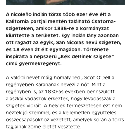
A nicoleño indián törzs több ezer éve élt a
Kalifornia partjai mentén található Csatorna-
szigeteken, amikor 1835-re a kormányzat
kiürítette a területet. Egy indián lány azonban
ott ragadt az egyik, San Nicolas nevű szigeten,
és 18 éven át élt egymagában. Története
inspirálta a népszerű „Kék delfinek szigete”
című gyermekregényt.
A valódi nevét máig homály fedi, Scot O’Dell a
regényében Karanának nevezi a nőt. Mint a
regényben is, az 1830-as években bennszülött
alaszkai vadászok érkeztek, hogy levadásszák a
szigetek vidráit. A helyiek természetesen ezt nem
nézték jó szemmel, és a kellemetlen együttélés
összecsapásokhoz vezetett, amelyek során a törzs
tagjainak zöme életét vesztette.