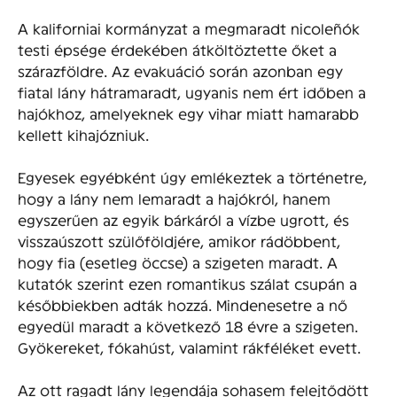
A kaliforniai kormányzat a megmaradt nicoleñók
testi épsége érdekében átköltöztette őket a
szárazföldre. Az evakuáció során azonban egy
fiatal lány hátramaradt, ugyanis nem ért időben a
hajókhoz, amelyeknek egy vihar miatt hamarabb
kellett kihajózniuk.
Egyesek egyébként úgy emlékeztek a történetre,
hogy a lány nem lemaradt a hajókról, hanem
egyszerűen az egyik bárkáról a vízbe ugrott, és
visszaúszott szülőföldjére, amikor rádöbbent,
hogy fia (esetleg öccse) a szigeten maradt. A
kutatók szerint ezen romantikus szálat csupán a
későbbiekben adták hozzá. Mindenesetre a nő
egyedül maradt a következő 18 évre a szigeten.
Gyökereket, fókahúst, valamint rákféléket evett.
Az ott ragadt lány legendája sohasem felejtődött