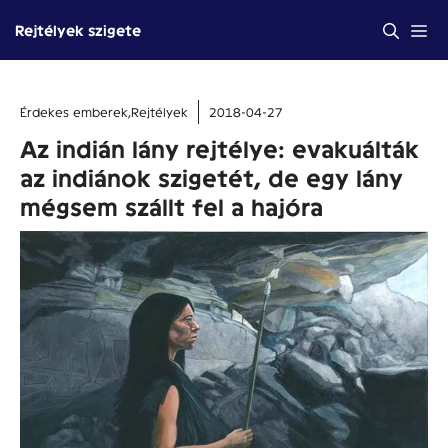
Kilépés
Me
Rejtélyek szigete
a
tartalomba
Érdekes emberek
,
Rejtélyek
2018-04-27
Az indián lány rejtélye: evakuálták
az indiánok szigetét, de egy lány
mégsem szállt fel a hajóra