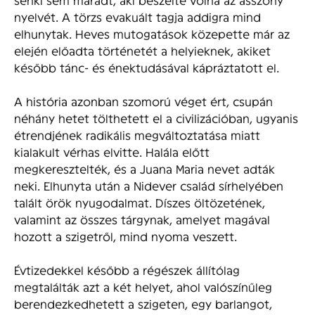
nyelvét. A törzs evakuált tagja addigra mind
elhunytak. Heves mutogatások közepette már az
elején előadta történetét a helyieknek, akiket
később tánc- és énektudásával kápráztatott el.
A história azonban szomorú véget ért, csupán
néhány hetet tölthetett el a civilizációban, ugyanis
étrendjének radikális megváltoztatása miatt
kialakult vérhas elvitte. Halála előtt
megkeresztelték, és a Juana Maria nevet adták
neki. Elhunyta után a Nidever család sírhelyében
talált örök nyugodalmat. Díszes öltözetének,
valamint az összes tárgynak, amelyet magával
hozott a szigetről, mind nyoma veszett.
Évtizedekkel később a régészek állítólag
megtalálták azt a két helyet, ahol valószínűleg
berendezkedhetett a szigeten, egy barlangot,