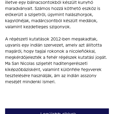
illetve egy bálnacsontokból készült kunyhó
maradványait. Számos hozzá köthető eszköz is
előkerült a szigetről, úgymint halászhorgok,
kagylóhéjak, madárcsontból készült medálok,
valamint kezdetleges szigonyok.
A régészeti kutatások 2012-ben megakadtak,
ugyanis egy indián szervezet, amely azt állította
magáról, hogy tagjai rokonok a nicoleñókkal,
megkérdőjelezték a fehér régészek kutatási jogát.
Ma San Nicolas szigetét haditengerészeti
kiképzőbázisként, valamint különféle fegyverek
tesztelésére használják, ám az indián asszony
meséjét mindenki ismeri.
Legújabb cikkek