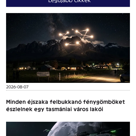
2026-08-07
Minden éjszaka felbukkanó fénygömböket
észlelnek egy tasmániai város lakói