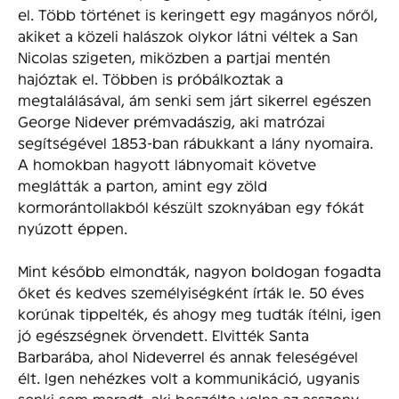
el. Több történet is keringett egy magányos nőről,
akiket a közeli halászok olykor látni véltek a San
Nicolas szigeten, miközben a partjai mentén
hajóztak el. Többen is próbálkoztak a
megtalálásával, ám senki sem járt sikerrel egészen
George Nidever prémvadászig, aki matrózai
segítségével 1853-ban rábukkant a lány nyomaira.
A homokban hagyott lábnyomait követve
meglátták a parton, amint egy zöld
kormorántollakból készült szoknyában egy fókát
nyúzott éppen.
Mint később elmondták, nagyon boldogan fogadta
őket és kedves személyiségként írták le. 50 éves
korúnak tippelték, és ahogy meg tudták ítélni, igen
jó egészségnek örvendett. Elvitték Santa
Barbarába, ahol Nideverrel és annak feleségével
élt. Igen nehézkes volt a kommunikáció, ugyanis
senki sem maradt, aki beszélte volna az asszony