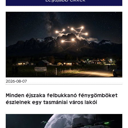
2026-08-07
Minden éjszaka felbukkanó fénygömböket
észlelnek egy tasmániai város lakói