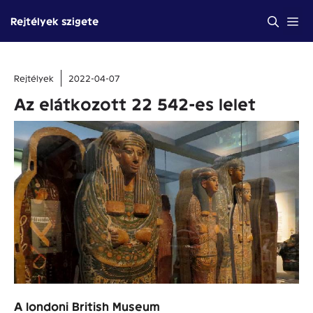
Kilépés
Me
Rejtélyek szigete
a
tartalomba
Rejtélyek
2022-04-07
Az elátkozott 22 542-es lelet
A londoni British Museum