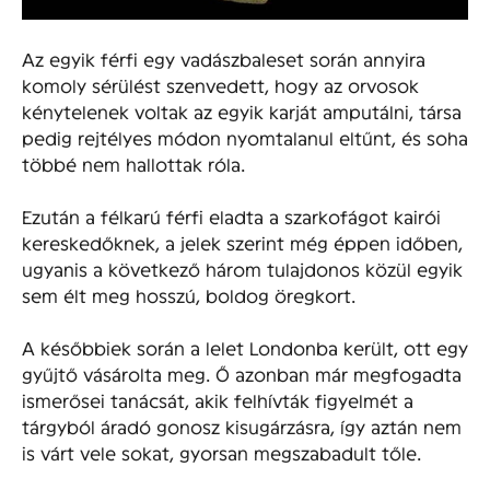
Az egyik férfi egy vadászbaleset során annyira
komoly sérülést szenvedett, hogy az orvosok
kénytelenek voltak az egyik karját amputálni, társa
pedig rejtélyes módon nyomtalanul eltűnt, és soha
többé nem hallottak róla.
Ezután a félkarú férfi eladta a szarkofágot kairói
kereskedőknek, a jelek szerint még éppen időben,
ugyanis a következő három tulajdonos közül egyik
sem élt meg hosszú, boldog öregkort.
A későbbiek során a lelet Londonba került, ott egy
gyűjtő vásárolta meg. Ő azonban már megfogadta
ismerősei tanácsát, akik felhívták figyelmét a
tárgyból áradó gonosz kisugárzásra, így aztán nem
is várt vele sokat, gyorsan megszabadult tőle.