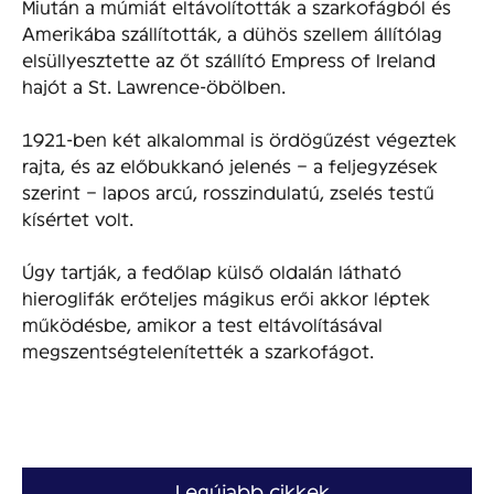
Miután a múmiát eltávolították a szarkofágból és
Amerikába szállították, a dühös szellem állítólag
elsüllyesztette az őt szállító Empress of Ireland
hajót a St. Lawrence-öbölben.
1921-ben két alkalommal is ördögűzést végeztek
rajta, és az előbukkanó jelenés – a feljegyzések
szerint – lapos arcú, rosszindulatú, zselés testű
kísértet volt.
Úgy tartják, a fedőlap külső oldalán látható
hieroglifák erőteljes mágikus erői akkor léptek
működésbe, amikor a test eltávolításával
megszentségtelenítették a szarkofágot.
Legújabb cikkek