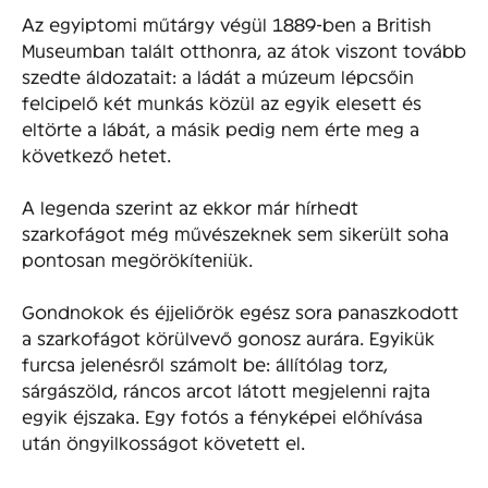
Az egyiptomi műtárgy végül 1889-ben a British
Museumban talált otthonra, az átok viszont tovább
szedte áldozatait: a ládát a múzeum lépcsőin
felcipelő két munkás közül az egyik elesett és
eltörte a lábát, a másik pedig nem érte meg a
következő hetet.
A legenda szerint az ekkor már hírhedt
szarkofágot még művészeknek sem sikerült soha
pontosan megörökíteniük.
Gondnokok és éjjeliőrök egész sora panaszkodott
a szarkofágot körülvevő gonosz aurára. Egyikük
furcsa jelenésről számolt be: állítólag torz,
sárgászöld, ráncos arcot látott megjelenni rajta
egyik éjszaka. Egy fotós a fényképei előhívása
után öngyilkosságot követett el.