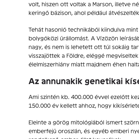
volt, hiszen ott voltak a Marson, illetve n
keringő bázison, ahol például átvészelt
Tehát hasonló technikából kiindulva mint
bolygóközi űrállomást. A Vízözön leírásáb
nagy, és nem is lehetett ott túl sokáig ta
visszajöttek a Földre, eléggé megviseltek 
élelmiszerhiány miatt majdnem éhen halt
Az annunakik genetikai kís
Ami szintén kb. 400.000 évvel ezelőtt kez
150.000 év kellett ahhoz, hogy kikísérle
Eleinte a görög mitológiából ismert szörn
emberfejű oroszlán, és egyéb emberi nye