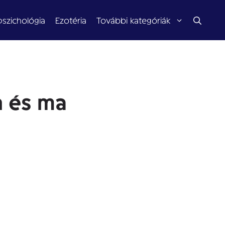
pszichológia
Ezotéria
További kategóriák
n és ma