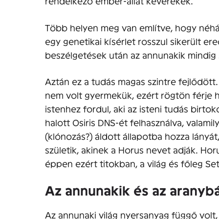
rendelkező ember-állat keverékek.
Több helyen meg van említve, hogy néhán
egy genetikai kísérlet rosszul sikerült e
beszélgetések után az annunakik mindig
Aztán ez a tudás magas szintre fejlődött. 
nem volt gyermekük, ezért rögtön férje h
istenhez fordul, aki az isteni tudás birto
halott Osiris DNS-ét felhasználva, valam
(klónozás?) áldott állapotba hozza lányát, 
születik, akinek a Horus nevet adják. Hor
éppen ezért titokban, a világ és főleg Seth
Az annunakik és az aranyb
Az annunaki világ nyersanyag függő volt,