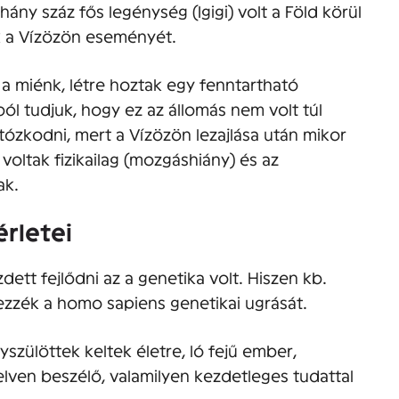
éhány száz fős legénység (Igigi) volt a Föld körül
ék a Vízözön eseményét.
 a miénk, létre hoztak egy fenntartható
ól tudjuk, hogy ez az állomás nem volt túl
rtózkodni, mert a Vízözön lezajlása után mikor
voltak fizikailag (mozgáshiány) és az
ak.
érletei
dett fejlődni az a genetika volt. Hiszen kb.
tezzék a homo sapiens genetikai ugrását.
yszülöttek keltek életre, ló fejű ember,
lven beszélő, valamilyen kezdetleges tudattal