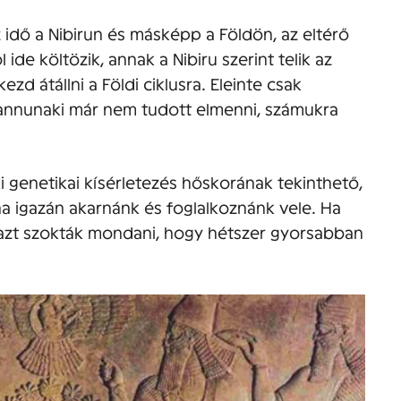
idő a Nibirun és másképp a Földön, az eltérő
l ide költözik, annak a Nibiru szerint telik az
ezd átállni a Földi ciklusra. Eleinte csak
annunaki már nem tudott elmenni, számukra
 genetikai kísérletezés hőskorának tekinthető,
a igazán akarnánk és foglalkoznánk vele. Ha
 azt szokták mondani, hogy hétszer gyorsabban