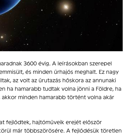
t maradnak 3600 évig. A leírásokban szerepel
semmisült, és minden űrhajós meghalt. Ez nagy
lltak, az volt az űrutazás hőskora az annunaki
zen ha hamarabb tudtak volna jönni a Földre, ha
n, akkor minden hamarabb történt volna akár
t fejlődtek, hajtóműveik erejét először
örül már többszörösére. A fejlődésük töretlen