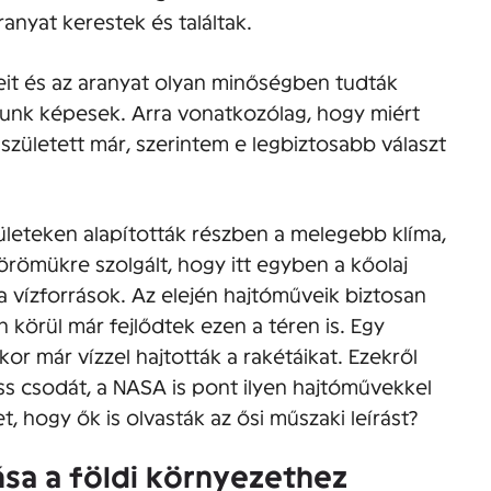
anyat kerestek és találtak.
yeit és az aranyat olyan minőségben tudták
unk képesek. Arra vonatkozólag, hogy miért
született már, szerintem e legbiztosabb választ
rületeken alapították részben a melegebb klíma,
örömükre szolgált, hogy itt egyben a kőolaj
 a vízforrások. Az elején hajtóműveik biztosan
körül már fejlődtek ezen a téren is. Egy
or már vízzel hajtották a rakétáikat. Ezekről
áss csodát, a NASA is pont ilyen hajtóművekkel
t, hogy ők is olvasták az ősi műszaki leírást?
sa a földi környezethez