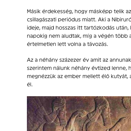
Másik érdekesség, hogy másképp telik az 
csillagászati periódus miatt. Aki a Nibiruró
ideje, majd hosszas itt tartózkodás után, k
napokig nem aludtak, míg a végén több 
értelmetlen lett volna a távozás.
Az a néhány százezer év amit az annunaki
szerintem nálunk néhány évtized lenne, h
megnézzük az ember mellett élő kutyát,
él.