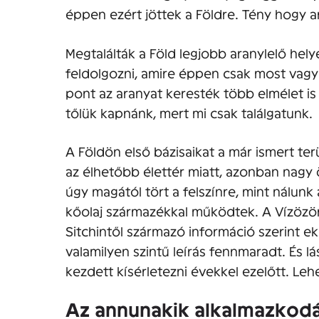
éppen ezért jöttek a Földre. Tény hogy ar
Megtalálták a Föld legjobb aranylelő hel
feldolgozni, amire éppen csak most vagy
pont az aranyat keresték több elmélet is 
tőlük kapnánk, mert mi csak találgatunk.
A Földön első bázisaikat a már ismert te
az élhetőbb élettér miatt, azonban nagy 
úgy magától tört a felszínre, mint nálunk
kőolaj származékkal működtek. A Vízözön 
Sitchintől származó információ szerint ekk
valamilyen szintű leírás fennmaradt. És l
kezdett kísérletezni évekkel ezelőtt. Lehe
Az annunakik alkalmazkodá