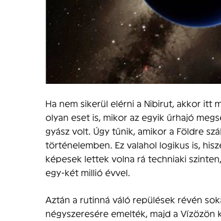
Ha nem sikerül elérni a Nibirut, akkor it
olyan eset is, mikor az egyik űrhajó meg
gyász volt. Úgy tűnik, amikor a Földre szá
történelemben. Ez valahol logikus is, his
képesek lettek volna rá techniaki szinte
egy-két millió évvel.
Aztán a rutinná váló repülések révén soka
négyszeresére emelték, majd a Vízözön k