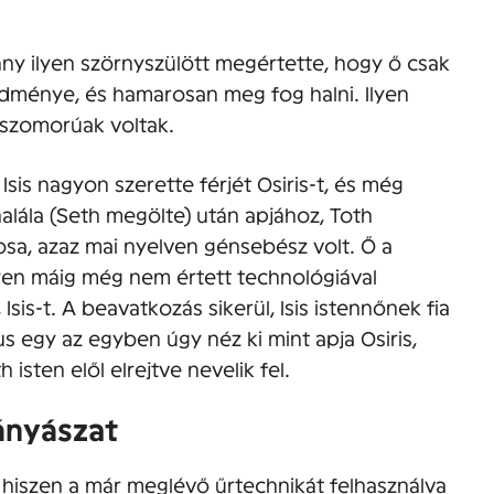
y ilyen szörnyszülött megértette, hogy ő csak
redménye, és hamarosan meg fog halni. Ilyen
 szomorúak voltak.
Isis nagyon szerette férjét Osiris-t, és még
alála (Seth megölte) után apjához, Toth
kosa, azaz mai nyelven génsebész volt. Ő a
ilyen máig még nem értett technológiával
Isis-t. A beavatkozás sikerül, Isis istennőnek fia
us egy az egyben úgy néz ki mint apja Osiris,
 isten elől elrejtve nevelik fel.
ányászat
 hiszen a már meglévő űrtechnikát felhasználva