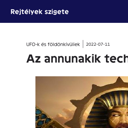
Kilépés
Rejtélyek szigete
a
tartalomba
UFO-k és földönkívüliek
2022-07-11
Az annunakik tech