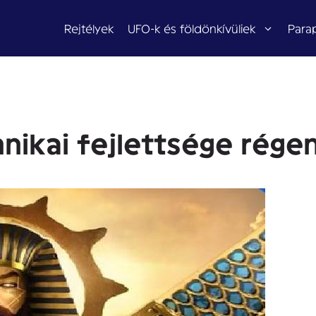
Rejtélyek
UFO-k és földönkívüliek
Para
nikai fejlettsége rége