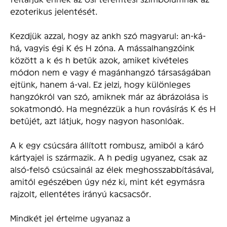
ezoterikus jelentését.
Kezdjük azzal, hogy az ankh szó magyarul: an-ká-
há, vagyis égi K és H zóna. A mássalhangzóink
között a k és h betűk azok, amiket kivételes
módon nem e vagy é magánhangzó társaságában
ejtünk, hanem á-val. Ez jelzi, hogy különleges
hangzókról van szó, amiknek már az ábrázolása is
sokatmondó. Ha megnézzük a hun rovásírás K és H
betűjét, azt látjuk, hogy nagyon hasonlóak.
A k egy csúcsára állított rombusz, amiből a káró
kártyajel is származik. A h pedig ugyanez, csak az
alsó-felső csúcsainál az élek meghosszabbításával,
amitől egészében úgy néz ki, mint két egymásra
rajzolt, ellentétes irányú kacsacsőr.
Mindkét jel értelme ugyanaz a