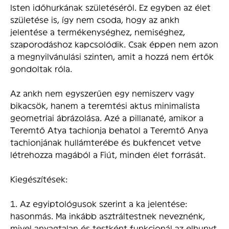
Isten időhurkának születéséről. Ez egyben az élet
születése is, így nem csoda, hogy az ankh
jelentése a termékenységhez, nemiséghez,
szaporodáshoz kapcsolódik. Csak éppen nem azon
a megnyilvánulási szinten, amit a hozzá nem értők
gondoltak róla.
Az ankh nem egyszerűen egy nemiszerv vagy
bikacsök, hanem a teremtési aktus minimalista
geometriai ábrázolása. Azé a pillanaté, amikor a
Teremtő Atya tachionja behatol a Teremtő Anya
tachionjának hullámterébe és bukfencet vetve
létrehozza magából a Fiút, minden élet forrását.
Kiegészítések:
1. Az egyiptológusok szerint a ka jelentése:
hasonmás. Ma inkább asztráltestnek neveznénk,
mivel anyagtalan és testként funkcionál az elhunyt