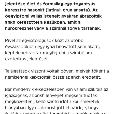
jelentése élet és formailag egy fogantyús
keresztre hasonlít (latinul: crux ansata). Az
óegyiptomi vallás isteneit gyakran ábrázolták
ankh kereszttel a kezükben, amit a
hurokrésznél vagy a száránál fogva tartanak.
Mivel az egyiptológusok közt az utóbbi
évszázadokban egy igazi beavatott sem akadt,
képtelenek voltak megfejteni a szimbólum
ezoterikus jelentését.
Találgatások viszont voltak bőven, melyek főként a
nemiséggel kapcsolták össze az ankh eredetét.
Bár mindegyik elképzelésben van valami szikrája az
igazságnak, az ankh lényegét mégsem tudták
megközelíteni, kellő szintű időfizikai ismeretek
hiányában. Így csak most jött el az ideje, hogy
feltárjuk ennek az ősi teremtési szimbólumnak az