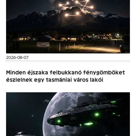
2026-08-07
Minden éjszaka felbukkanó fénygömböket
észlelnek egy tasmániai város lakói