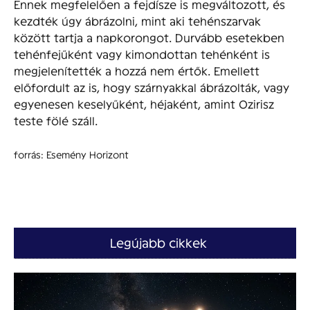
Ennek megfelelően a fejdísze is megváltozott, és
kezdték úgy ábrázolni, mint aki tehénszarvak
között tartja a napkorongot. Durvább esetekben
tehénfejűként vagy kimondottan tehénként is
megjelenítették a hozzá nem értők. Emellett
előfordult az is, hogy szárnyakkal ábrázolták, vagy
egyenesen keselyűként, héjaként, amint Ozirisz
teste fölé száll.
forrás: Esemény Horizont
Legújabb cikkek