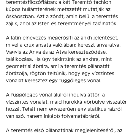
teremtésfilozófiában: a két Teremtő tachion
kúpos hullámterének metszetét mutatják az
őskáoszban. Azt a zónát, amin belül a teremtés
zajlik, ahol az Isten és teremtményei találhatók.
A latin elnevezés megerősíti az ankh jelentését,
mivel a crux ansata valójában: kereszt anya-atya.
Vagyis az Anya és az Atya kereszteződése,
találkozása. Ha úgy tekintünk az ankhra, mint
geometriai ábrára, ami a teremtés pillanatát
ábrázolja, rögtön feltűnik, hogy egy vízszintes
vonalat keresztez egy függőleges vonal.
A függőleges vonal alulról indulva áttöri a
vízszintes vonalat, majd hurokká görbülve visszatér
hozzá. Tehát nem egyszerűen egy statikus rajzról
van szó, hanem inkább folyamatábráról.
A teremtés első pillanatának megjelenítéséről, az