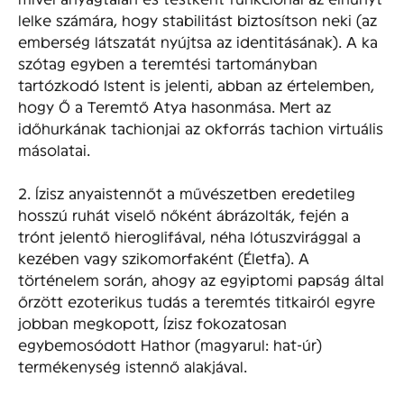
lelke számára, hogy stabilitást biztosítson neki (az
emberség látszatát nyújtsa az identitásának). A ka
szótag egyben a teremtési tartományban
tartózkodó Istent is jelenti, abban az értelemben,
hogy Ő a Teremtő Atya hasonmása. Mert az
időhurkának tachionjai az okforrás tachion virtuális
másolatai.
2. Ízisz anyaistennőt a művészetben eredetileg
hosszú ruhát viselő nőként ábrázolták, fején a
trónt jelentő hieroglifával, néha lótuszvirággal a
kezében vagy szikomorfaként (Életfa). A
történelem során, ahogy az egyiptomi papság által
őrzött ezoterikus tudás a teremtés titkairól egyre
jobban megkopott, Ízisz fokozatosan
egybemosódott Hathor (magyarul: hat-úr)
termékenység istennő alakjával.