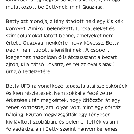
mutatkozott be Bettynek, mint Quazgaa!
Betty azt mondja, a lény átadott neki egy kis kék
könyvet. Amikor belenézett, furcsa jeleket és
szimbólumokat látott benne, amelyeket nem
értett. Quazgaa megkérte, hogy kövesse, Betty
pedig nem tudott ellenállni neki. A csoport
idegenhez hasonlóan ő is átcsusszant a bezárt
ajtón, ki a hátsó udvarra, és fel az ovális alakú
űrhajó fedélzetére.
Betty UFO-ra vonatkozó tapasztalatai széleskörűek
és igen részletesek. Nem sokkal a fedélzetre
érkezése után megkérték, hogy öltözzön át egy
fehér köntösbe, ami olyan volt, mint egy kórházi
hálóing. Ezután megvizsgálták egy fényesen
kivilágított szobában, és belemerítették valami
folyadékba, ami Betty szerint nagyon kellemes