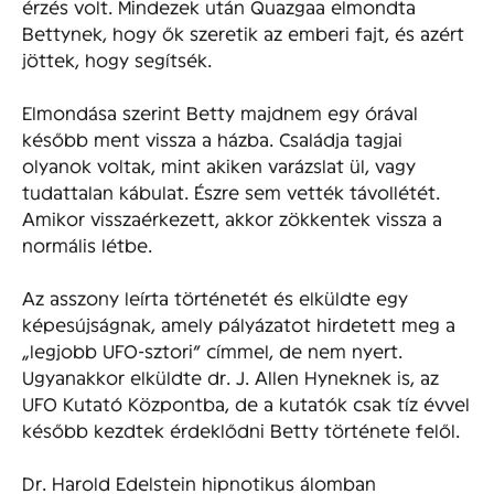
érzés volt. Mindezek után Quazgaa elmondta
Bettynek, hogy ők szeretik az emberi fajt, és azért
jöttek, hogy segítsék.
Elmondása szerint Betty majdnem egy órával
később ment vissza a házba. Családja tagjai
olyanok voltak, mint akiken varázslat ül, vagy
tudattalan kábulat. Észre sem vették távollétét.
Amikor visszaérkezett, akkor zökkentek vissza a
normális létbe.
Az asszony leírta történetét és elküldte egy
képesújságnak, amely pályázatot hirdetett meg a
„legjobb UFO-sztori” címmel, de nem nyert.
Ugyanakkor elküldte dr. J. Allen Hyneknek is, az
UFO Kutató Központba, de a kutatók csak tíz évvel
később kezdtek érdeklődni Betty története felől.
Dr. Harold Edelstein hipnotikus álomban