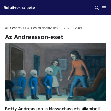
Kilépés
Me
Rejtélyek szigete
a
tartalomba
UFO-esetek
,
UFO-k és földönkívüliek
2023-12-09
Az Andreasson-eset
Betty Andreasson a Massachussets állambeli