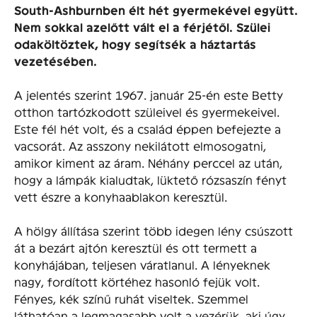
South-Ashburnben élt hét gyermekével együtt.
Nem sokkal azelőtt vált el a férjétől. Szülei
odaköltöztek, hogy segítsék a háztartás
vezetésében.
A jelentés szerint 1967. január 25-én este Betty
otthon tartózkodott szüleivel és gyermekeivel.
Este fél hét volt, és a család éppen befejezte a
vacsorát. Az asszony nekilátott elmosogatni,
amikor kiment az áram. Néhány perccel az után,
hogy a lámpák kialudtak, lüktető rózsaszín fényt
vett észre a konyhaablakon keresztül.
A hölgy állítása szerint több idegen lény csúszott
át a bezárt ajtón keresztül és ott termett a
konyhájában, teljesen váratlanul. A lényeknek
nagy, fordított körtéhez hasonló fejük volt.
Fényes, kék színű ruhát viseltek. Szemmel
láthatóan a legmagasabb volt a vezérük, aki úgy