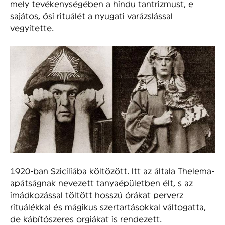
mely tevékenységében a hindu tantrizmust, e
sajátos, ősi rituálét a nyugati varázslással
vegyítette.
1920-ban Szicíliába költözött. Itt az általa Thelema-
apátságnak nevezett tanyaépületben élt, s az
imádkozással töltött hosszú órákat perverz
rituálékkal és mágikus szertartásokkal váltogatta,
de kábítószeres orgiákat is rendezett.