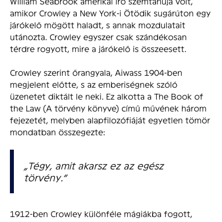
William Seabrook amerikai író szemtanúja volt,
amikor Crowley a New York-i Ötödik sugárúton egy
járókelő mögött haladt, s annak mozdulatait
utánozta. Crowley egyszer csak szándékosan
térdre rogyott, mire a járókelő is összeesett.
Crowley szerint őrangyala, Aiwass 1904-ben
megjelent előtte, s az emberiségnek szóló
üzenetet diktált le neki. Ez alkotta a The Book of
the Law (A törvény könyve) című művének három
fejezetét, melyben alapfilozófiáját egyetlen tömör
mondatban összegezte:
„Tégy, amit akarsz ez az egész
törvény.”
1912-ben Crowley különféle mágiákba fogott,