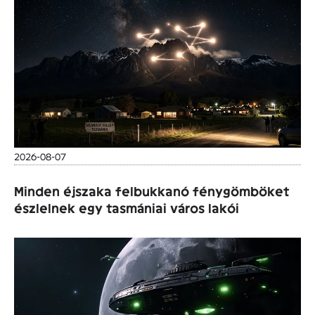
2026-08-07
Minden éjszaka felbukkanó fénygömböket
észlelnek egy tasmániai város lakói