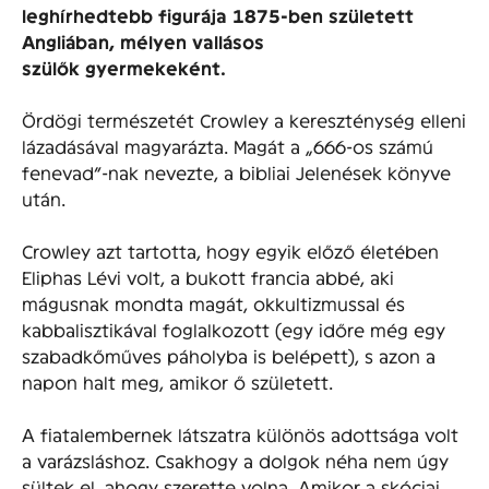
leghírhedtebb figurája 1875-ben született
Angliában, mélyen vallásos
szülők gyermekeként.
Ördögi természetét Crowley a kereszténység elleni
lázadásával magyarázta. Magát a „666-os számú
fenevad”-nak nevezte, a bibliai Jelenések könyve
után.
Crowley azt tartotta, hogy egyik előző életében
Eliphas Lévi volt, a bukott francia abbé, aki
mágusnak mondta magát, okkultizmussal és
kabbalisztikával foglalkozott (egy időre még egy
szabadkőműves páholyba is belépett), s azon a
napon halt meg, amikor ő született.
A fiatalembernek látszatra különös adottsága volt
a varázsláshoz. Csakhogy a dolgok néha nem úgy
sültek el, ahogy szerette volna. Amikor a skóciai