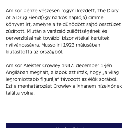
Amikor pénze vészesen fogyni kezdett, The Diary
of a Drug Fiend(Egy narkós naplója) címmel
könyvet írt, amelyre a feldühödött sajtó össztüzet
zúdított. Miután a varázsló züllöttségének és
perverzitásának további bizonyítékai kerültek
nyilvánosságra, Mussolini 1923 májusában
kiutasította az országból.
Amikor Aleister Crowley 1947. december 1-jén
Angliában meghalt, a lapok azt írták, hogy „a világ
legromlottabb figurája” távozott az élők sorából.
Ezt a meghatározást Crowley alighanem hízelgőnek
találta volna.