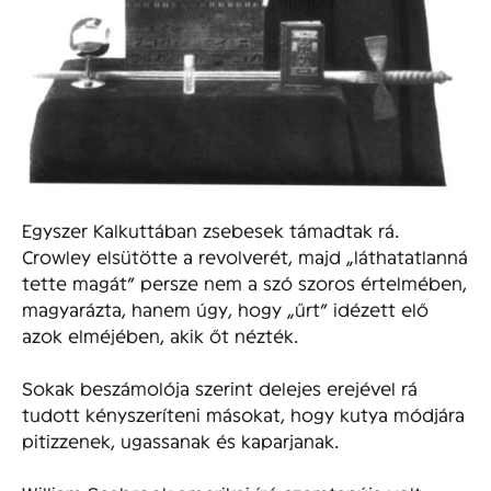
Egyszer Kalkuttában zsebesek támadtak rá.
Crowley elsütötte a revolverét, majd „láthatatlanná
tette magát” persze nem a szó szoros értelmében,
magyarázta, hanem úgy, hogy „űrt” idézett elő
azok elméjében, akik őt nézték.
Sokak beszámolója szerint delejes erejével rá
tudott kényszeríteni másokat, hogy kutya módjára
pitizzenek, ugassanak és kaparjanak.