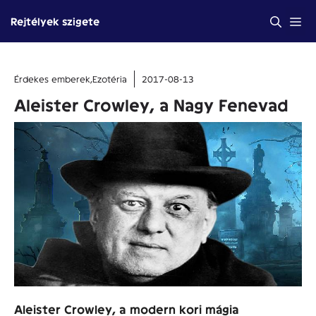
Kilépés
Me
Rejtélyek szigete
a
tartalomba
Érdekes emberek
,
Ezotéria
2017-08-13
Aleister Crowley, a Nagy Fenevad
Aleister Crowley, a modern kori mágia