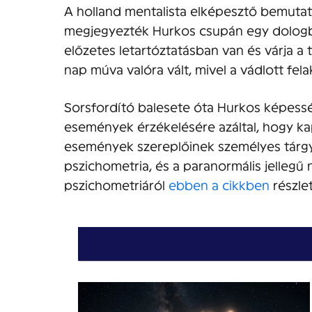
A holland mentalista elképesztő bemutat
megjegyezték Hurkos csupán egy dologban
előzetes letartóztatásban van és várja a
nap múva valóra vált, mivel a vádlott fel
Sorsfordító balesete óta Hurkos képessé
események érzékelésére azáltal, hogy kap
események szereplőinek személyes tárgya
pszichometria, és a paranormális jellegű
pszichometriáról
ebben a cikkben
részle