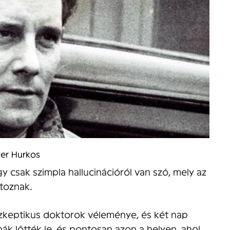
er Hurkos
 csak szimpla hallucinációról van szó, mely az
rtoznak.
zkeptikus doktorok véleménye, és két nap
nák lőtték le, és pontosan azon a helyen, ahol