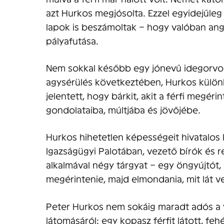
azt Hurkos megjósolta. Ezzel egyidejűleg 
lapok is beszámoltak – hogy valóban ango
pályafutása.
Nem sokkal később egy jónevű idegorvos i
agysérülés következtében, Hurkos különl
jelentett, hogy bárkit, akit a férfi megéri
gondolataiba, múltjába és jövőjébe.
Hurkos hihetetlen képességeit hivatalos 
Igazságügyi Palotában, vezető bírók és r
alkalmával négy tárgyat – egy öngyújtót, o
megérintenie, majd elmondania, mit lát v
Peter Hurkos nem sokáig maradt adós a 
látomásáról: egy kopasz férfit látott, fe