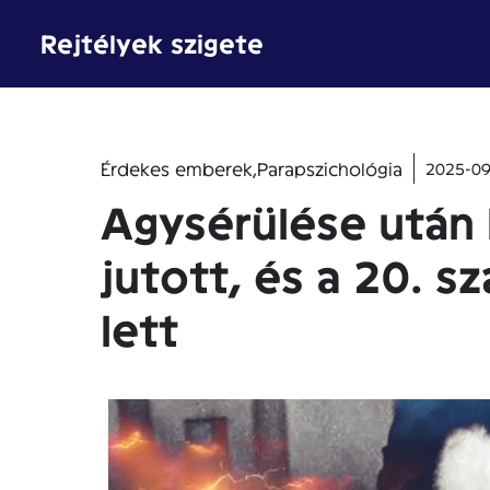
Kilépés
Rejtélyek szigete
a
tartalomba
Érdekes emberek
,
Parapszichológia
2025-09
Agysérülése után
jutott, és a 20. 
lett