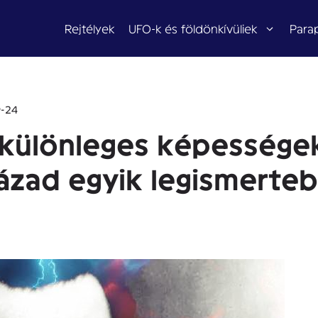
Rejtélyek
UFO-k és földönkívüliek
Para
-24
 különleges képessége
század egyik legismert