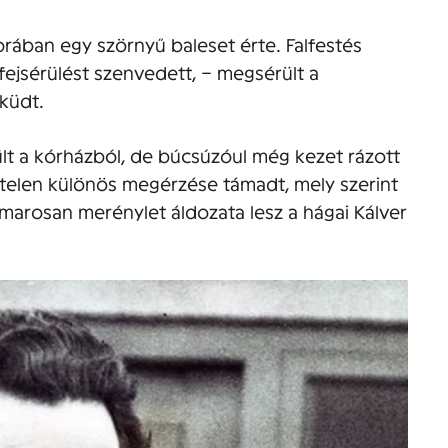
rában egy szörnyű baleset érte. Falfestés
 fejsérülést szenvedett, – megsérült a
küdt.
zült a kórházból, de búcsúzóul még kezet rázott
rtelen különös megérzése támadt, mely szerint
marosan merénylet áldozata lesz a hágai Kálver