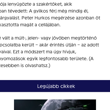
ója lenyűgözte a szakértőket, akik
 tévedett: A gyilkos férj még mindig él,
 tárgyalást. Peter Hurkos megérzése azonban öt
akasztotta magát a cellájában.
 vált a múlt-, jelen- vagy jővőben megtörténő
csolatba került – akár érintés útján – az adott
ival. Ezt a módszert ma úgy hívjuk,
 nyomozások egyik legfontosabb területe. (A
tesebben is olvashatsz.)
Legújabb cikkek