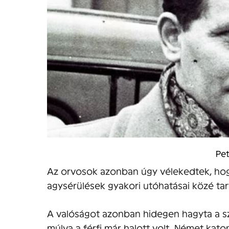
Pet
Az orvosok azonban úgy vélekedtek, hogy
agysérülések gyakori utóhatásai közé ta
A valóságot azonban hidegen hagyta a s
múlva a férfi már halott volt. Német kato