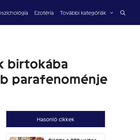
pszichológia
Ezotéria
További kategóriák
k birtokába
ebb parafenoménje
Hasonló cikkek