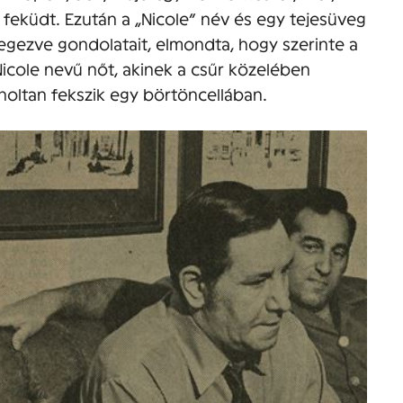
feküdt. Ezután a „Nicole” név és egy tejesüveg
gezve gondolatait, elmondta, hogy szerinte a
icole nevű nőt, akinek a csűr közelében
r holtan fekszik egy börtöncellában.