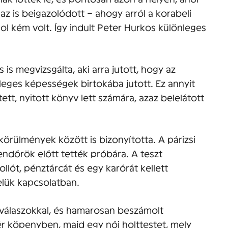
az is beigazolódott – ahogy arról a korabeli
l kém volt. Így indult Peter Hurkos különleges
s megvizsgálta, aki arra jutott, hogy az
eges képességek birtokába jutott. Ez annyit
ntett, nyitott könyv lett számára, azaz belelátott
körülmények között is bizonyította. A párizsi
endőrök előtt tették próbára. A teszt
llót, pénztárcát és egy karórát kellett
elük kapcsolatban.
válaszokkal, és hamarosan beszámolt
hér köpenyben, majd egy női holttestet, mely