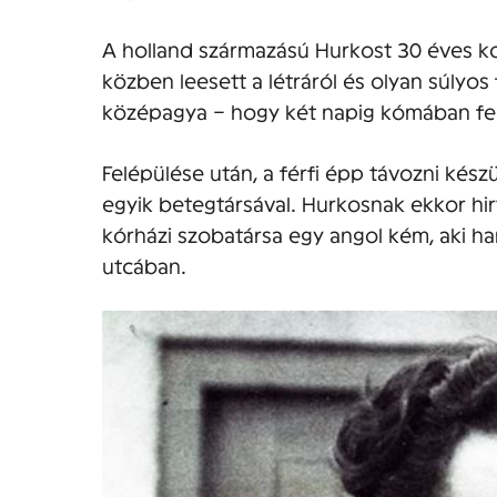
A holland származású Hurkost 30 éves ko
közben leesett a létráról és olyan súlyos
középagya – hogy két napig kómában fe
Felépülése után, a férfi épp távozni kés
egyik betegtársával. Hurkosnak ekkor hi
kórházi szobatársa egy angol kém, aki ha
utcában.