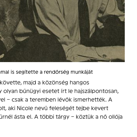
mal is segítette a rendőrség munkáját
 követte, majd a közönség hangos
olyan bűnügyi esetet írt le hajszálpontosan,
el – csak a teremben lévők ismerhették. A
, aki Nicole nevű feleségét tejbe kevert
rnél ásta el. A többi tárgy – köztük a nő ollója