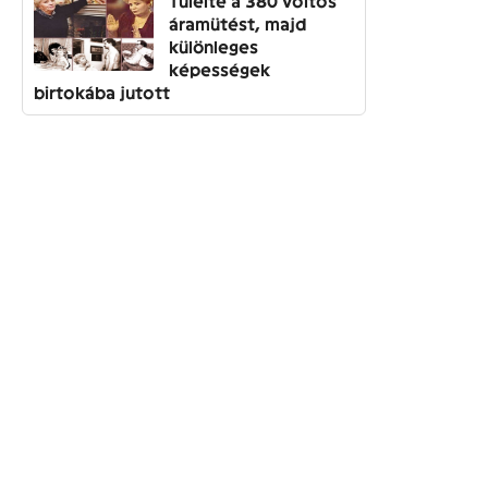
Túlélte a 380 voltos
áramütést, majd
különleges
képességek
birtokába jutott