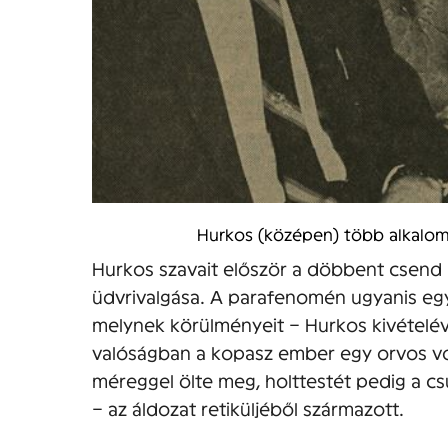
Hurkos (középen) több alkalom
Hurkos szavait először a döbbent csend
üdvrivalgása. A parafenomén ugyanis egy 
melynek körülményeit – Hurkos kivételév
valóságban a kopasz ember egy orvos volt
méreggel ölte meg, holttestét pedig a csű
– az áldozat retiküljéből származott.