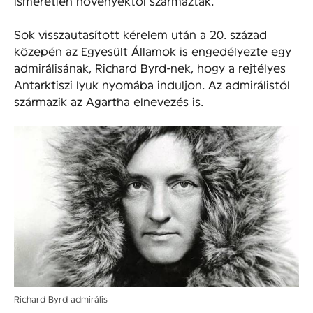
ismeretlen növényektől származtak.
Sok visszautasított kérelem után a 20. század
közepén az Egyesült Államok is engedélyezte egy
admirálisának, Richard Byrd-nek, hogy a rejtélyes
Antarktiszi lyuk nyomába induljon. Az admirálistól
származik az Agartha elnevezés is.
Richard Byrd admirális