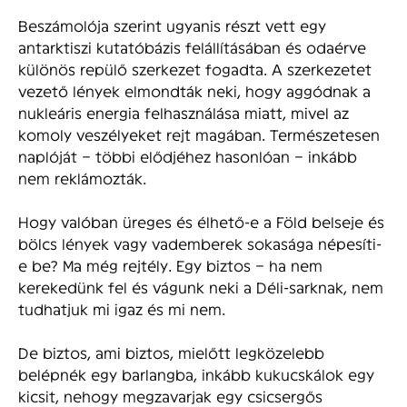
Beszámolója szerint ugyanis részt vett egy
antarktiszi kutatóbázis felállításában és odaérve
különös repülő szerkezet fogadta. A szerkezetet
vezető lények elmondták neki, hogy aggódnak a
nukleáris energia felhasználása miatt, mivel az
komoly veszélyeket rejt magában. Természetesen
naplóját – többi elődjéhez hasonlóan – inkább
nem reklámozták.
Hogy valóban üreges és élhető-e a Föld belseje és
bölcs lények vagy vademberek sokasága népesíti-
e be? Ma még rejtély. Egy biztos – ha nem
kerekedünk fel és vágunk neki a Déli-sarknak, nem
tudhatjuk mi igaz és mi nem.
De biztos, ami biztos, mielőtt legközelebb
belépnék egy barlangba, inkább kukucskálok egy
kicsit, nehogy megzavarjak egy csicsergős