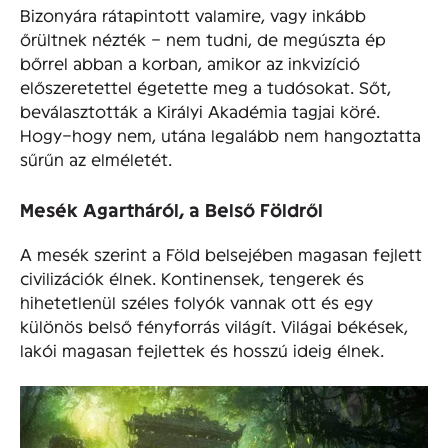
Bizonyára rátapintott valamire, vagy inkább
őrültnek nézték – nem tudni, de megúszta ép
bőrrel abban a korban, amikor az inkvizíció
előszeretettel égetette meg a tudósokat. Sőt,
beválasztották a Királyi Akadémia tagjai köré.
Hogy–hogy nem, utána legalább nem hangoztatta
sűrűn az elméletét.
Mesék Agartháról, a Belső Földről
A mesék szerint a Föld belsejében magasan fejlett
civilizációk élnek. Kontinensek, tengerek és
hihetetlenül széles folyók vannak ott és egy
különös belső fényforrás világít. Világai békések,
lakói magasan fejlettek és hosszú ideig élnek.