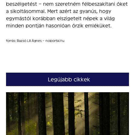
beszélgetést – nem szeretném félbeszakítani őket
a sikoltásommal. Mert azért az gyanús, hogy
egymástól korábban elszigetelt népek a világ
minden pontján hasonlóan őrzik emléküket.
forrás: Bazsó Lili Ágnes – noiportal.hu
Legújabb cikkek