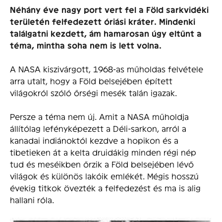
Néhány éve nagy port vert fel a Föld sarkvidéki
területén felfedezett óriási kráter. Mindenki
találgatni kezdett, ám hamarosan úgy eltűnt a
téma, mintha soha nem is lett volna.
A NASA kiszivárgott, 1968-as műholdas felvétele
arra utalt, hogy a Föld belsejében épített
világokról szóló őrségi mesék talán igazak.
Persze a téma nem új. Amit a NASA műholdja
állítólag lefényképezett a Déli-sarkon, arról a
kanadai indiánoktól kezdve a hopikon és a
tibetieken át a kelta druidákig minden régi nép
tud és meséikben őrzik a Föld belsejében lévő
világok és különös lakóik emlékét. Mégis hosszú
évekig titkok övezték a felfedezést és ma is alig
hallani róla.