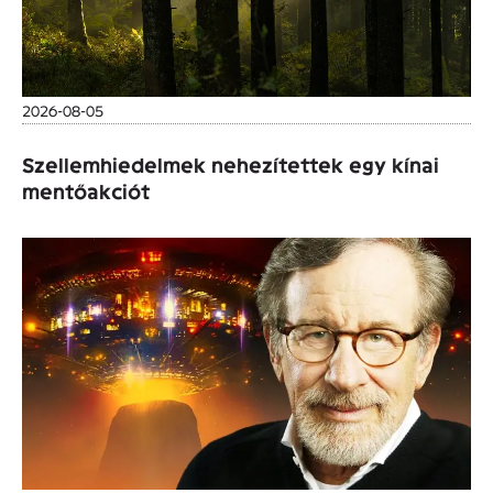
2026-08-05
Szellemhiedelmek nehezítettek egy kínai
mentőakciót