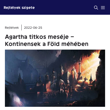
Kilépés
Me
Rejtélyek szigete
a
tartalomba
Rejtélyek
2022-06-25
Agartha titkos meséje –
Kontinensek a Föld méhében