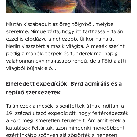
Miután kiszabadult az öreg tölgyből, melybe
szerelme, Nimue zárta, hogy itt tarthassa – talán
ezzel is elodázva a nehezebb, Új kor hajnalát –
Merlin visszatért a másik világba. A mesék szerint
pedig a manók, törpék és tündérek mai napig
valahonnan egy magasabb rendű, de a Föld alatti
világból bújnak elő…
Elfeledett expedíciók: Byrd admirális és a
repülő szerkezetek
Talán ezek a mesék is segítettek útnak indítani a
19. század utazó expedícióit, hogy feltérképezzék
a Föld még ismeretlen területeit. Ám amit ezek a
kutatások feltártak, azon mindenki megdöbbent –
ezért inkább szőnyeg alá söpörték a nehezen