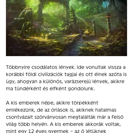
Többnyire csodálatos lények. Ide vonultak vissza a
korábbi földi civilizációk tagjai és ott élnek azóta is
úgy, ahogyan a különös, varázserejű lények, akikre
ma tündérként és elfként gondolunk.
A kis emberek népe, akikre törpékként
emlékezünk, de az óriások is, akiknek hatalmas
csontvázait szórványosan megtalálták már a Felső
világ több helyén. A kis emberek akkorák voltak,
mint egy 12 éves gyermek – az ő létüknek