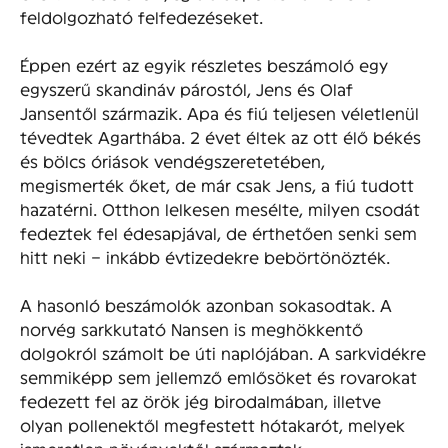
feldolgozható felfedezéseket.
Éppen ezért az egyik részletes beszámoló egy
egyszerű skandináv párostól, Jens és Olaf
Jansentől származik. Apa és fiú teljesen véletlenül
tévedtek Agarthába. 2 évet éltek az ott élő békés
és bölcs óriások vendégszeretetében,
megismerték őket, de már csak Jens, a fiú tudott
hazatérni. Otthon lelkesen mesélte, milyen csodát
fedeztek fel édesapjával, de érthetően senki sem
hitt neki – inkább évtizedekre bebörtönözték.
A hasonló beszámolók azonban sokasodtak. A
norvég sarkkutató Nansen is meghökkentő
dolgokról számolt be úti naplójában. A sarkvidékre
semmiképp sem jellemző emlősöket és rovarokat
fedezett fel az örök jég birodalmában, illetve
olyan pollenektől megfestett hótakarót, melyek