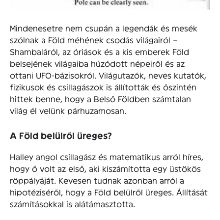
Mindenesetre nem csupán a legendák és mesék
szólnak a Föld méhének csodás világairól –
Shambaláról, az óriások és a kis emberek Föld
belsejének világaiba húzódott népeiről és az
ottani UFO-bázisokról. Világutazók, neves kutatók,
fizikusok és csillagászok is állították és őszintén
hittek benne, hogy a Belső Földben számtalan
világ él velünk párhuzamosan.
A Föld belülről üreges?
Halley angol csillagász és matematikus arról híres,
hogy ő volt az első, aki kiszámította egy üstökös
röppályáját. Kevesen tudnak azonban arról a
hipotéziséről, hogy a Föld belülről üreges. Állítását
számításokkal is alátámasztotta.