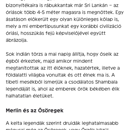
bizonyítékaira is rábukkantak már Sri Lankán – az
óriások több 4-5 méter magasra is megnőttek. Egy
ásatáson előkerült egy olyan különleges kőlap is,
mely a mi embertípusunkat egy korábbi civilizáció
óriási, hosszúkás fejű képviselőjével együtt
ábrázolja.
Sok indián törzs a mai napig állítja, hogy őseik az
égből érkeztek, majd amikor mindent
megtanítottak az itt élőknek, hazatértek, illetve a
földalatti világba vonultak és ott élnek ma is. A
tibeti mesékből ismerjük a csodálatos Shambala
legendáját is, ahol az emberek örök békében élik
halhatatlan életüket.
Merlin és az Ősöregek
A kelta legendák szerint druidák leghatalmasabb
mágusai még az Ősöregek, vagy Őrzők közül