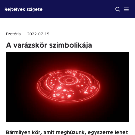
Kilépés
Me
Rejtélyek szigete
a
tartalomba
Ezotéria
2022-07-15
A varázskör szimbolikája
Bármilyen kör, amit meghúzunk, egyszerre lehet