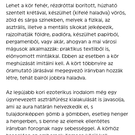
Lehet a kör fehér, rézdróttal borított, húzható
szentelt krétával, készülhet (kifelé haladva) vörös,
zöld és sárga színekben, melyek a fizikai, az
asztrális, illetve a mentális síkokat jelképezik,
rajzolhatják földre, padlóra, készülhet papírból,
pergamenből, vagy akár, ahogyan a mai városi
mágusok alkalmazzák: praktikus textilből is,
előnyomott mintákkal. Ebben az esetben a kör
meghúzását imitálni kell. A kört többnyire az
óramutató járásával megegyező irányban hozzák
létre, tehát balról jobbra haladva.
Az legújabb kori ezoterikus irodalom még egy
úgynevezett asztrálfűrész kialakulását is javasolja,
ami az aura határán helyezkedik el, s
tulajdonképpen gömb a gömbben, esetleg henger
a hengerben, s benne az elemek ellentétes
irányban forognak nagy sebességgel. A körhöz