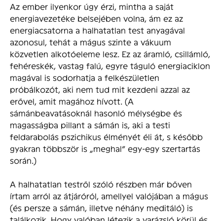
Az ember ilyenkor úgy érzi, mintha a saját
energiavezetéke belsejében volna, ám ez az
energiacsatorna a halhatatlan test anyagával
azonosul, tehát a mágus szinte a vákuum
közvetlen alkotóeleme lesz. Ez az áramló, csillámló,
fehéreskék, vastag falú, egyre táguló energiaciklon
magával is sodorhatja a felkészületlen
próbálkozót, aki nem tud mit kezdeni azzal az
erővel, amit magához hívott. (A
sámánbeavatásoknál hasonló mélységbe és
magasságba pillant a sámán is, aki a testi
feldarabolás pszichikus élményét éli át, s később
gyakran többször is „meghal” egy-egy szertartás
során.)
A halhatatlan testről szóló részben már bőven
írtam arról az átjáróról, amellyel valójában a mágus
(és persze a sámán, illetve néhány meditáló) is
találkozik. Hogy valóban létezik a varázsló körül és