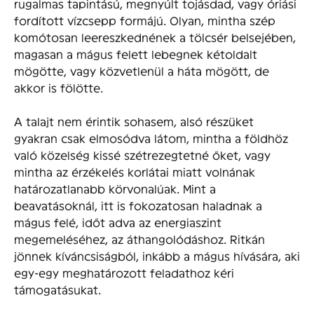
rugalmas tapintású, megnyúlt tojásdad, vagy óriási
fordított vízcsepp formájú. Olyan, mintha szép
komótosan leereszkednének a tölcsér belsejében,
magasan a mágus felett lebegnek kétoldalt
mögötte, vagy közvetlenül a háta mögött, de
akkor is fölötte.
A talajt nem érintik sohasem, alsó részüket
gyakran csak elmosódva látom, mintha a földhöz
való közelség kissé szétrezegtetné őket, vagy
mintha az érzékelés korlátai miatt volnának
határozatlanabb körvonalúak. Mint a
beavatásoknál, itt is fokozatosan haladnak a
mágus felé, időt adva az energiaszint
megemeléséhez, az áthangolódáshoz. Ritkán
jönnek kíváncsiságból, inkább a mágus hívására, aki
egy-egy meghatározott feladathoz kéri
támogatásukat.