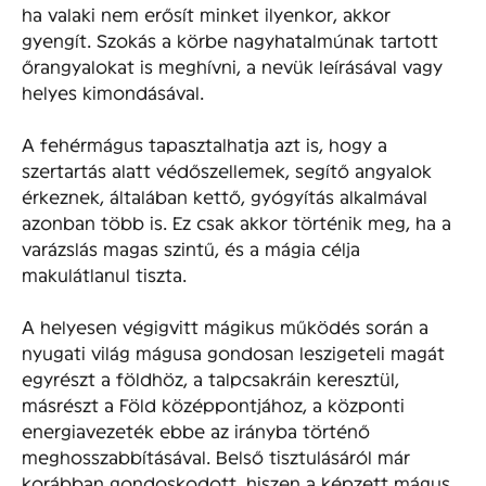
ha valaki nem erősít minket ilyenkor, akkor
gyengít. Szokás a körbe nagyhatalmúnak tartott
őrangyalokat is meghívni, a nevük leírásával vagy
helyes kimondásával.
A fehérmágus tapasztalhatja azt is, hogy a
szertartás alatt védőszellemek, segítő angyalok
érkeznek, általában kettő, gyógyítás alkalmával
azonban több is. Ez csak akkor történik meg, ha a
varázslás magas szintű, és a mágia célja
makulátlanul tiszta.
A helyesen végigvitt mágikus működés során a
nyugati világ mágusa gondosan leszigeteli magát
egyrészt a földhöz, a talpcsakráin keresztül,
másrészt a Föld középpontjához, a központi
energiavezeték ebbe az irányba történő
meghosszabbításával. Belső tisztulásáról már
korábban gondoskodott, hiszen a képzett mágus