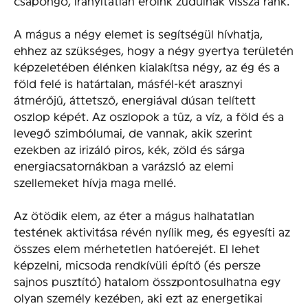
csapongó, irányítatlan erőink zúdulnak vissza ránk.
A mágus a négy elemet is segítségül hívhatja,
ehhez az szükséges, hogy a négy gyertya területén
képzeletében élénken kialakítsa négy, az ég és a
föld felé is határtalan, másfél-két arasznyi
átmérőjű, áttetsző, energiával dúsan telített
oszlop képét. Az oszlopok a tűz, a víz, a föld és a
levegő szimbólumai, de vannak, akik szerint
ezekben az irizáló piros, kék, zöld és sárga
energiacsatornákban a varázsló az elemi
szellemeket hívja maga mellé.
Az ötödik elem, az éter a mágus halhatatlan
testének aktivitása révén nyílik meg, és egyesíti az
összes elem mérhetetlen hatóerejét. El lehet
képzelni, micsoda rendkívüli építő (és persze
sajnos pusztító) hatalom összpontosulhatna egy
olyan személy kezében, aki ezt az energetikai