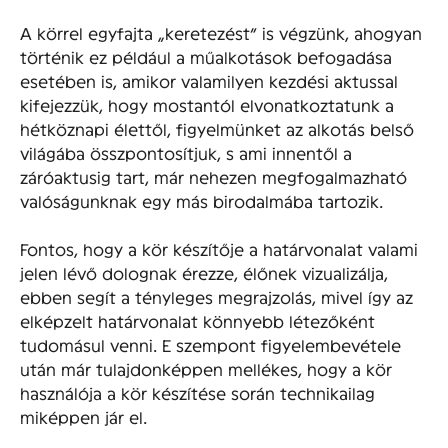
A körrel egyfajta „keretezést” is végzünk, ahogyan
történik ez például a műalkotások befogadása
esetében is, amikor valamilyen kezdési aktussal
kifejezzük, hogy mostantól elvonatkoztatunk a
hétköznapi élettől, figyelmünket az alkotás belső
világába összpontosítjuk, s ami innentől a
záróaktusig tart, már nehezen megfogalmazható
valóságunknak egy más birodalmába tartozik.
Fontos, hogy a kör készítője a határvonalat valami
jelen lévő dolognak érezze, élőnek vizualizálja,
ebben segít a tényleges megrajzolás, mivel így az
elképzelt határvonalat könnyebb létezőként
tudomásul venni. E szempont figyelembevétele
után már tulajdonképpen mellékes, hogy a kör
használója a kör készítése során technikailag
miképpen jár el.