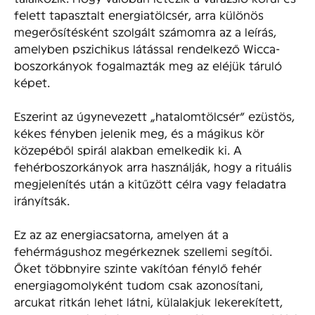
felett tapasztalt energiatölcsér, arra különös
megerősítésként szolgált számomra az a leírás,
amelyben pszichikus látással rendelkező Wicca-
boszorkányok fogalmazták meg az eléjük táruló
képet.
Eszerint az úgynevezett „hatalomtölcsér” ezüstös,
kékes fényben jelenik meg, és a mágikus kör
közepéből spirál alakban emelkedik ki. A
fehérboszorkányok arra használják, hogy a rituális
megjelenítés után a kitűzött célra vagy feladatra
irányítsák.
Ez az az energiacsatorna, amelyen át a
fehérmágushoz megérkeznek szellemi segítői.
Őket többnyire szinte vakítóan fénylő fehér
energiagomolyként tudom csak azonosítani,
arcukat ritkán lehet látni, külalakjuk lekerekített,