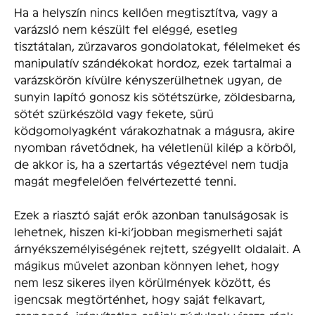
Ha a helyszín nincs kellően megtisztítva, vagy a
varázsló nem készült fel eléggé, esetleg
tisztátalan, zűrzavaros gondolatokat, félelmeket és
manipulatív szándékokat hordoz, ezek tartalmai a
varázskörön kívülre kényszerülhetnek ugyan, de
sunyin lapító gonosz kis sötétszürke, zöldesbarna,
sötét szürkészöld vagy fekete, sűrű
ködgomolyagként várakozhatnak a mágusra, akire
nyomban rávetődnek, ha véletlenül kilép a körből,
de akkor is, ha a szertartás végeztével nem tudja
magát megfelelően felvértezetté tenni.
Ezek a riasztó saját erők azonban tanulságosak is
lehetnek, hiszen ki-ki’jobban megismerheti saját
árnyékszemélyiségének rejtett, szégyellt oldalait. A
mágikus művelet azonban könnyen lehet, hogy
nem lesz sikeres ilyen körülmények között, és
igencsak megtörténhet, hogy saját felkavart,