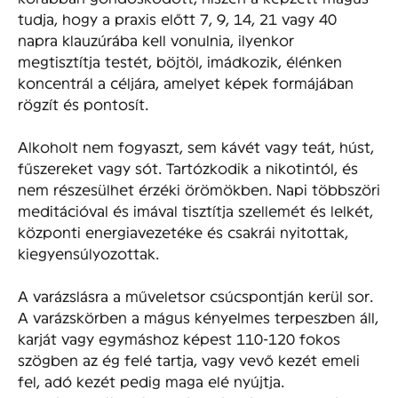
tudja, hogy a praxis előtt 7, 9, 14, 21 vagy 40
napra klauzúrába kell vonulnia, ilyenkor
megtisztítja testét, böjtöl, imádkozik, élénken
koncentrál a céljára, amelyet képek formájában
rögzít és pontosít.
Alkoholt nem fogyaszt, sem kávét vagy teát, húst,
fűszereket vagy sót. Tartózkodik a nikotintól, és
nem részesülhet érzéki örömökben. Napi többszöri
meditációval és imával tisztítja szellemét és lelkét,
központi energiavezetéke és csakrái nyitottak,
kiegyensúlyozottak.
A varázslásra a műveletsor csúcspontján kerül sor.
A varázskörben a mágus kényelmes terpeszben áll,
karját vagy egymáshoz képest 110-120 fokos
szögben az ég felé tartja, vagy vevő kezét emeli
fel, adó kezét pedig maga elé nyújtja.