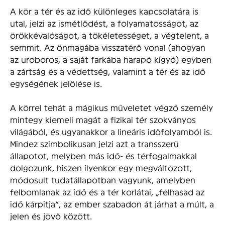
A kör a tér és az idő különleges kapcsolatára is
utal, jelzi az ismétlődést, a folyamatosságot, az
örökkévalóságot, a tökéletességet, a végtelent, a
semmit. Az önmagába visszatérő vonal (ahogyan
az uroboros, a saját farkába harapó kígyó) egyben
a zártság és a védett­ség, valamint a tér és az idő
egységének jelölése is.
A körrel tehát a mágikus műveletet végző személy
mintegy kiemeli magát a fizikai tér szokványos
világából, és ugyanakkor a lineáris időfolyamból is.
Mindez szimbolikusan jelzi azt a transszerű
állapotot, melyben más idő- és térfogalmakkal
dolgozunk, hiszen ilyenkor egy megváltozott,
módosult tudatállapotban vagyunk, amelyben
felbomlanak az idő és a tér korlátai, „felhasad az
idő kárpitja”, az em­ber szabadon át járhat a múlt, a
jelen és jövő között.