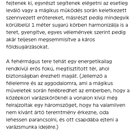
fejtenek ki, egyrészt segítenek elégetni az esetleg
leváló vagy a mágikus működés során keletkezett
szennyezett erőtereket, másrészt pedig mindegyik
körülbelül 1 méter sugarú körben harmonizálja is a
teret, gyengítve, egyes vélemények szerint pedig
akár teljesen megsemmisítve a káros
földsugárzásokat.
A fehérmágus tere tehát egy energetikailag
rendkívül erős fokú, megtisztított tér, ahol
biztonságban érezheti magát. (Jellemző a
félelemre és az aggodalomra, ami a mágikus
műveletek során felébredhet az emberben, hogy a
középkori varázsköröknél a vonalon kívül még
felrajzoltak egy háromszöget, hogy ha valamilyen
nem kívánt ártó teremtmény érkezne, oda
lehessen parancsolni, és ott csapdába ejteni a
varázsmunka idejére.)