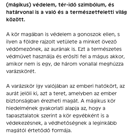
(mágikus) védelem, tér-idő szimbólum, és
határvonal is a való és a természetfeletti világ
között.
A kör magában is védelem a gonoszok ellen, s
ilyen a földre rajzolt vetülete a minket övező
védőmezőnek, az aurának is. Ezt a természetes
védművet használja és erősíti fel a mágus akkor,
amikor nem is egy, de három vonallal meghúzza
varázskörét.
A varázskör így valójában az emberi hatókört, az
aurát jelöli ki, azt a teret, amelyben az ember
biztonságban érezheti magát. A mágikus kör
hiedelmének gyakorlati alapja az, hogy a
tapasztalatok szerint a kör egyébként is a
védekezésnek, a védhetőségnek a leginkább
magától értetődő formája.