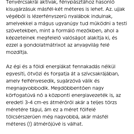
Tenyércsakrái aktívak, fénypásztához hasonló
kisugárzásuk másfél-két méteres is lehet. Az. ujjak
végéből is lézerfény­szerű nyalábok indulnak,
amelyekkel a mágus ugyanúgy tud működni a testi
szövetekben, mint a formáló mezőkben, ahol a
képzeteinek megfelelő valóságot alakítja ki, és
ezzel a gondolatmátrixot az anyagvilág felé
mozdítja.
Az égi és a földi energiákat fennakadás nélkül
egyesíti, ötvözi és forgatja át a szívcsakrájában,
amely felfényesedik, sugárzóvá válik és
megnagyobbodik. Megdöbbentően nagy
körfogatúvá nő a központi energiavezeték is, az
eredeti 3-4 cm-es átmérőről akár a teljes törzs
méretére tágul, ám ez a méret fölfelé
tölcsérszerűen még nagyobbá, akár másfél
méteres (!) átmérőjűvé is válhat.