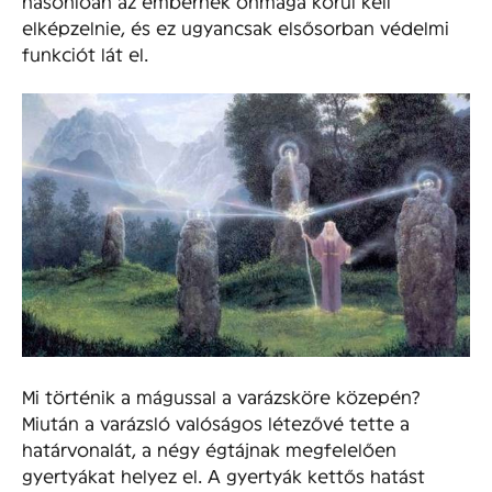
hasonlóan az embernek önmaga körül kell
elképzelnie, és ez ugyancsak elsősorban védelmi
funkciót lát el.
Mi történik a mágussal a varázsköre közepén?
Miután a varázsló valóságos létezővé tette a
határvonalát, a négy égtájnak megfelelően
gyertyákat helyez el. A gyertyák kettős hatást