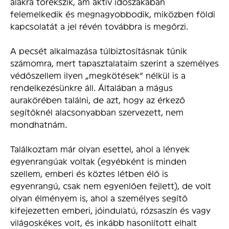
alakra törekszik, ám aktív időszakában
felemelkedik és megnagyobbodik, miközben földi
kapcsolatát a jel révén továbbra is megőrzi.
A pecsét alkalmazása túlbiztosításnak tűnik
számomra, mert tapasztalataim szerint a személyes
védőszellem ilyen „megkötések” nélkül is a
rendelkezésünkre áll. Általában a mágus
aurakörében találni, de azt, hogy az érkező
segítőknél alacsonyabban szervezett, nem
mondhatnám.
Találkoztam már olyan esettel, ahol a lények
egyenrangúak voltak (egyébként is minden
szellem, emberi és köztes létben élő is
egyenrangú, csak nem egyenlően fejlett), de volt
olyan élményem is, ahol a személyes segítő
kifejezetten emberi, jóindulatú, rózsaszín és vagy
világoskékes volt, és inkább hasonlított elhalt