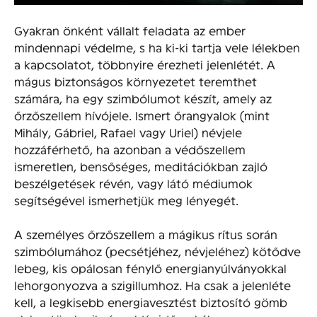
Gyakran önként vállalt feladata az ember
mindennapi védelme, s ha ki-ki tartja vele lélekben
a kapcsolatot, többnyire érezheti jelenlétét. A
mágus biztonságos környezetet teremthet
számára, ha egy szimbólumot készít, amely az
őrzőszellem hívójele. Ismert őrangyalok (mint
Mihály, Gábriel, Rafael vagy Uriel) névjele
hozzáférhető, ha azonban a védőszellem
ismeretlen, bensőséges, meditációkban zajló
beszélgetések révén, vagy látó médiumok
segítségével ismerhetjük meg lényegét.
A személyes őrzőszellem a mágikus rítus során
szimbólumához (pecsétjéhez, névjeléhez) kötődve
lebeg, kis opálosan fénylő energianyúlványokkal
lehorgonyozva a szigillumhoz. Ha csak a jelenléte
kell, a legkisebb energiavesztést biztosító gömb