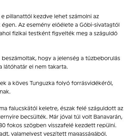
e pillanattól kezdve lehet számolni az
z égen. Az esemény előélete a Góbi-sivatagtól
ahol fizikai testként figyelték meg a száguldó
s beszámoltak, hogy a jelenség a tűzbeborulás
 látóhatár el nem takarta.
ek a köves Tunguzka folyó forrásvidékéről,
nak.
a falucskától keletre, észak felé száguldott az
rnyire becsülték. Már jóval túl volt Banavarán,
130 fokos szögben visszafelé kezdett repülni.
adt, valamelyest veszített magasságából.