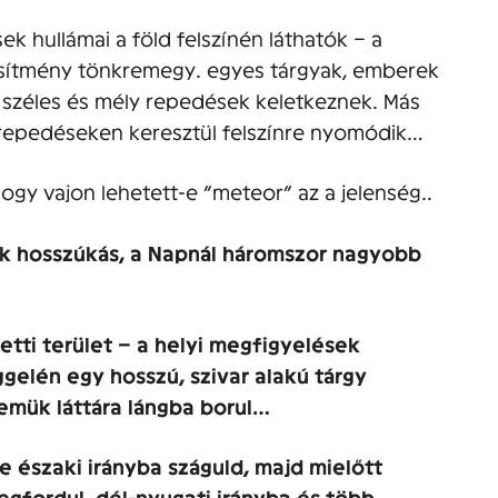
ek hullámai a föld felszínén láthatók – a
tesítmény tönkremegy. egyes tárgyak, emberek
n széles és mély repedések keletkeznek. Más
 repedéseken keresztül felszínre nyomódik…
gy vajon lehetett-e “meteor” az a jelenség..
ok hosszúkás, a Napnál háromszor nagyobb
etti terület – a helyi megfigyelések
ggelén egy hosszú, szivar alakú tárgy
emük láttára lángba borul…
e északi irányba száguld, majd mielőtt
gfordul, dél-nyugati irányba és több