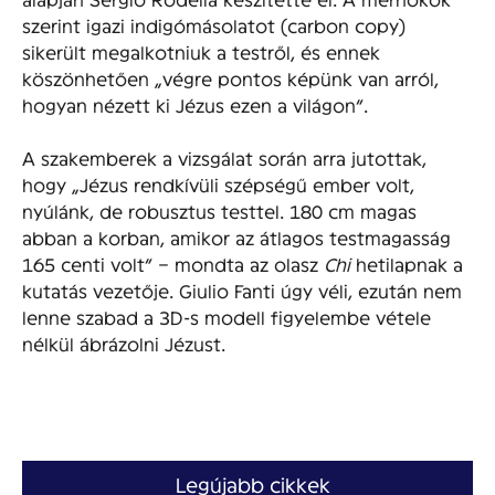
szerint igazi indigómásolatot (carbon copy)
sikerült megalkotniuk a testről, és ennek
köszönhetően „végre pontos képünk van arról,
hogyan nézett ki Jézus ezen a világon”.
A szakemberek a vizsgálat során arra jutottak,
hogy „Jézus rendkívüli szépségű ember volt,
nyúlánk, de robusztus testtel. 180 cm magas
abban a korban, amikor az átlagos testmagasság
165 centi volt” – mondta az olasz
Chi
hetilapnak a
kutatás vezetője. Giulio Fanti úgy véli, ezután nem
lenne szabad a 3D-s modell figyelembe vétele
nélkül ábrázolni Jézust.
Legújabb cikkek