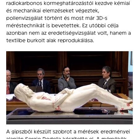
radiokarbonos kormeghatározástól kezdve kémiai
és mechanikai elemzéseket végeztek,
pollenvizsgálat történt és most már 3D-s
méréstechnikát is bevetettek. Ez utóbbi célja
azonban nem az eredetiségvizsgálat volt, hanem a
textilbe burkolt alak reprodukálása.
A gipszből készült szobrot a mérések eredményei
alapján Sergio Rodella készítette el. A mérnökök