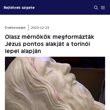
Kilépés
Me
Rejtélyek szigete
a
tartalomba
Érdekességek
2023-12-23
Olasz mérnökök megformázták
Jézus pontos alakját a torinói
lepel alapján