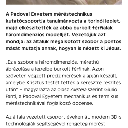
A Padovai Egyetem méréstechnikus
kutatócsoportja tanulmányozta a torinói leplet,
majd elkészítették az abba burkolt férfialak
háromdimenziós modelljét. Vezetőjük azt
mondja: az általuk megalkotott szobor a pontos
mását mutatja annak, hogyan is nézett ki Jézus.
„Ez a szobor a háromdimenziós, mérethű
ábrázolása a lepelbe burkolt férfinak. Azon
szöveten végzett precíz mérések alapján készült,
amelybe Krisztus testét tették a keresztre feszítés
után” – magyarázta az olasz
Aleteia
szerint Giulio
Fanti, a Padovai Egyetem mechanikus és termikus
méréstechnikával foglalkozó docense.
Az általa vezetett csoport éveken át, modern 3D-s
technológiák segítségével rengeteg mérést