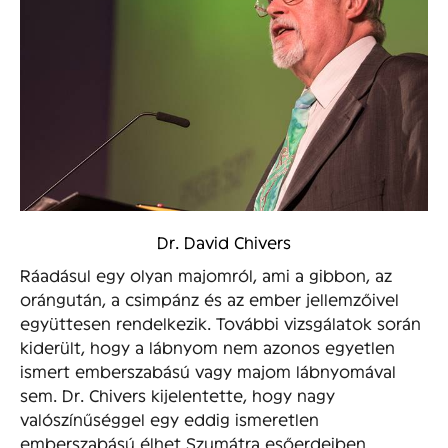
Dr. David Chivers
Ráadásul egy olyan majomról, ami a gibbon, az
orángután, a csimpánz és az ember jellemzőivel
együttesen rendelkezik. További vizsgálatok során
kiderült, hogy a lábnyom nem azonos egyetlen
ismert emberszabású vagy majom lábnyomával
sem. Dr. Chivers kijelentette, hogy nagy
valószínűséggel egy eddig ismeretlen
emberszabású élhet Szumátra esőerdeiben.