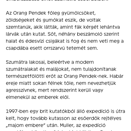
Az Orang Pendek főleg gyümölcsöket,
zöldségeket és gumókat eszik, de voltak
szemtanúk, akik látták, amint fák kérgét lehántva
lárvák után kutat. Sőt, néhány beszámoló szerint
halat és édesvízi csigákat is fog és nem veti meg a
csapdába esett orrszarvú tetemét sem.
Szumátra lakosai, beleértve a modern
szumátraiakat és malájokat, nem tulajdonítanak
természetfölötti erőt az Orang Pendek-nek. Habár
ereje miatt sokan félnek tőle, nem nevezhetjük
agresszívnek, mert rendszerint kerüli vagy
elmenekül az emberek elől.
1997-ben egy brit kutatókból álló expedíció is útra
kelt, hogy tovább kutasson az esőerdők rejtélyes
„majom embere” után. Muller, az expedíció