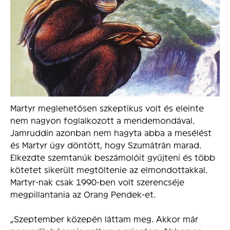
Martyr meglehetősen szkeptikus volt és eleinte
nem nagyon foglalkozott a mendemondával.
Jamruddin azonban nem hagyta abba a mesélést
és Martyr úgy döntött, hogy Szumátrán marad.
Elkezdte szemtanúk beszámolóit gyűjteni és több
kötetet sikerült megtöltenie az elmondottakkal.
Martyr-nak csak 1990-ben volt szerencséje
megpillantania az Orang Pendek-et.
„Szeptember közepén láttam meg. Akkor már