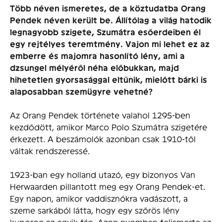
Több néven ismeretes, de a köztudatba Orang
Pendek néven került be. Állítólag a világ hatodik
legnagyobb szigete, Szumátra esőerdeiben él
egy rejtélyes teremtmény. Vajon mi lehet ez az
emberre és majomra hasonlító lény, ami a
dzsungel mélyéről néha előbukkan, majd
hihetetlen gyorsasággal eltűnik, mielőtt bárki is
alaposabban szemügyre vehetné?
Az Orang Pendek története valahol 1295-ben
kezdődött, amikor Marco Polo Szumátra szigetére
érkezett. A beszámolók azonban csak 1910-től
váltak rendszeressé.
1923-ban egy holland utazó, egy bizonyos Van
Herwaarden pillantott meg egy Orang Pendek-et.
Egy napon, amikor vaddisznókra vadászott, a
szeme sarkából látta, hogy egy szőrös lény
kuporog az egyik fán. Azon nyomban felismerte az