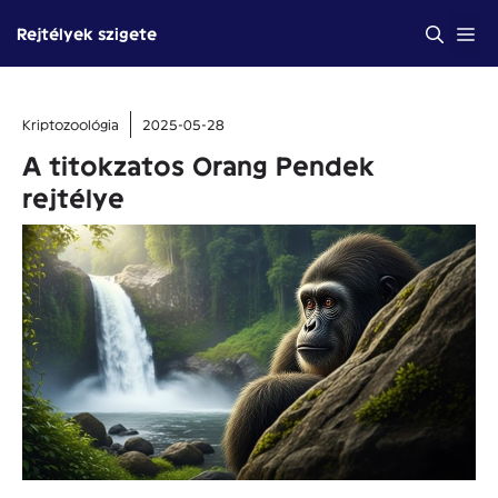
Kilépés
Me
Rejtélyek szigete
a
tartalomba
Kriptozoológia
2025-05-28
A titokzatos Orang Pendek
rejtélye