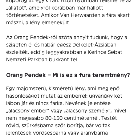
„állatot”, amelyről korábban már hallott
történeteket. Amikor Van Herwaarden a fára akart
mászni, a lény elmenekült.
Az Orang Pendek-ről azóta annyit tudunk, hogy a
szigeten él és habár egész Délkelet-Ázsiában
észlelték, eddig leggyakrabban a Kerince Sebat
Nemzeti Parkban bukkant fel.
Orang Pendek – Mi is ez a fura teremtmény?
Egy majomszerű, kisméretű lény, ami meglepő
hasonlóságot mutat az emberrel: ugyanúgy két
lábon jár és nincs farka. Nevének jelentése
„alacsony ember” vagy „alacsony személy”, mivel
nem magasabb 80-150 centiméternél. Testét
rövid, szürkésbarna szőr borítja, bár voltak
jelentések vörösesbarna vagy aranybarna