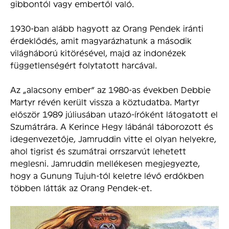
gibbontól vagy embertől való.
1930-ban alább hagyott az Orang Pendek iránti
érdeklődés, amit magyarázhatunk a második
világháború kitörésével, majd az indonézek
függetlenségért folytatott harcával.
Az „alacsony ember” az 1980-as években Debbie
Martyr révén került vissza a köztudatba. Martyr
először 1989 júliusában utazó-íróként látogatott el
Szumátrára. A Kerince Hegy lábánál táborozott és
idegenvezetője, Jamruddin vitte el olyan helyekre,
ahol tigrist és szumátrai orrszarvút lehetett
meglesni. Jamruddin mellékesen megjegyezte,
hogy a Gunung Tujuh-tól keletre lévő erdőkben
többen látták az Orang Pendek-et.