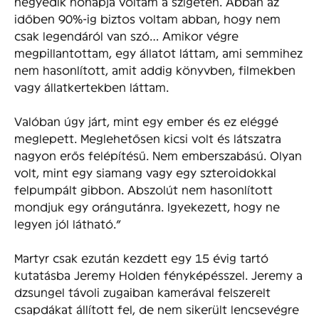
negyedik hónapja voltam a szigeten. Abban az
időben 90%-ig biztos voltam abban, hogy nem
csak legendáról van szó… Amikor végre
megpillantottam, egy állatot láttam, ami semmihez
nem hasonlított, amit addig könyvben, filmekben
vagy állatkertekben láttam.
Valóban úgy járt, mint egy ember és ez eléggé
meglepett. Meglehetősen kicsi volt és látszatra
nagyon erős felépítésű. Nem emberszabású. Olyan
volt, mint egy siamang vagy egy szteroidokkal
felpumpált gibbon. Abszolút nem hasonlított
mondjuk egy orángutánra. Igyekezett, hogy ne
legyen jól látható.”
Martyr csak ezután kezdett egy 15 évig tartó
kutatásba Jeremy Holden fényképésszel. Jeremy a
dzsungel távoli zugaiban kamerával felszerelt
csapdákat állított fel, de nem sikerült lencsevégre