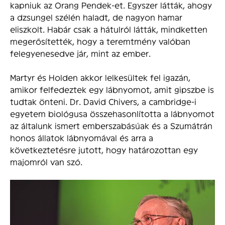
kapniuk az Orang Pendek-et. Egyszer látták, ahogy
a dzsungel szélén haladt, de nagyon hamar
eliszkolt. Habár csak a hátulról látták, mindketten
megerősítették, hogy a teremtmény valóban
felegyenesedve jár, mint az ember.
Martyr és Holden akkor lelkesültek fel igazán,
amikor felfedeztek egy lábnyomot, amit gipszbe is
tudtak önteni. Dr. David Chivers, a cambridge-i
egyetem biológusa összehasonlította a lábnyomot
az általunk ismert emberszabásúak és a Szumátrán
honos állatok lábnyomával és arra a
következtetésre jutott, hogy határozottan egy
majomról van szó.