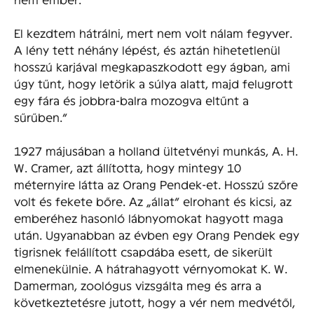
El kezdtem hátrálni, mert nem volt nálam fegyver.
A lény tett néhány lépést, és aztán hihetetlenül
hosszú karjával megkapaszkodott egy ágban, ami
úgy tűnt, hogy letörik a súlya alatt, majd felugrott
egy fára és jobbra-balra mozogva eltűnt a
sűrűben.”
1927 májusában a holland ültetvényi munkás, A. H.
W. Cramer, azt állította, hogy mintegy 10
méternyire látta az Orang Pendek-et. Hosszú szőre
volt és fekete bőre. Az „állat” elrohant és kicsi, az
emberéhez hasonló lábnyomokat hagyott maga
után. Ugyanabban az évben egy Orang Pendek egy
tigrisnek felállított csapdába esett, de sikerült
elmenekülnie. A hátrahagyott vérnyomokat K. W.
Damerman, zoológus vizsgálta meg és arra a
következtetésre jutott, hogy a vér nem medvétől,