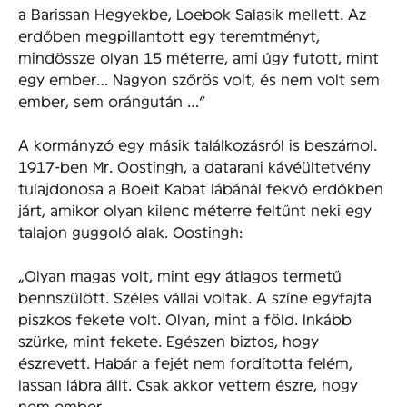
a Barissan Hegyekbe, Loebok Salasik mellett. Az
erdőben megpillantott egy teremtményt,
mindössze olyan 15 méterre, ami úgy futott, mint
egy ember… Nagyon szőrös volt, és nem volt sem
ember, sem orángután …”
A kormányzó egy másik találkozásról is beszámol.
1917-ben Mr. Oostingh, a datarani kávéültetvény
tulajdonosa a Boeit Kabat lábánál fekvő erdőkben
járt, amikor olyan kilenc méterre feltűnt neki egy
talajon guggoló alak. Oostingh:
„Olyan magas volt, mint egy átlagos termetű
bennszülött. Széles vállai voltak. A színe egyfajta
piszkos fekete volt. Olyan, mint a föld. Inkább
szürke, mint fekete. Egészen biztos, hogy
észrevett. Habár a fejét nem fordította felém,
lassan lábra állt. Csak akkor vettem észre, hogy
nem ember.