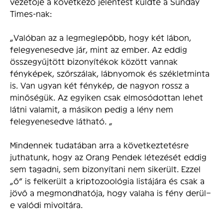
vezetője a következő jelentést küldte a Sunday
Times-nak:
„Valóban az a legmeglepőbb, hogy két lábon,
felegyenesedve jár, mint az ember. Az eddig
összegyűjtött bizonyítékok között vannak
fényképek, szőrszálak, lábnyomok és székletminta
is. Van ugyan két fénykép, de nagyon rossz a
minőségük. Az egyiken csak elmosódottan lehet
látni valamit, a másikon pedig a lény nem
felegyenesedve látható. „
Mindennek tudatában arra a következtetésre
juthatunk, hogy az Orang Pendek létezését eddig
sem tagadni, sem bizonyítani nem sikerült. Ezzel
„ő” is felkerült a kriptozoológia listájára és csak a
jövő a megmondhatója, hogy valaha is fény derül–
e valódi mivoltára.