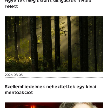
figyeltek meg ukrán csillagászok a Hold
felett
2026-08-05
Szellemhiedelmek nehezítettek egy kínai
mentőakciót