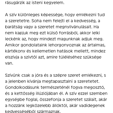
rásugárzik az isteni kegyelem.
A szív különleges képessége, hogy emlékezni tud
a szeretetre. Soha nem felejti el a kedvesség, a
barátság vagy a szeretet megnyilvánulásait. Ha
nem kapjuk meg ezt külső forrásból, akkor lelki
leckénk az, hogy mindezt magunknak adjuk meg.
Amikor gondolataink lehorgonyoznak az ártalmas,
kártékony és kellemetlen hatások mellett, mindez
elszívja a szívtől azt, amire túléléséhez szüksége
van.
Szívűnk csak a jóra és a szépre szeret emlékezni, s
a jelenben kívánja megtapasztalni a szeretetet.
Gondolkodásunk természeténél fogva megosztó,
és a kettősség illúziójában él. A szív ezzel szemben
egységbe foglal, összefonja a szeretet szálait, akár
a hozzánk legközelebb állóktól, akár vadidegenek
kedvességéből származnak.