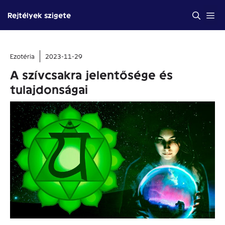
Kilépés
Me
Rejtélyek szigete
a
tartalomba
Ezotéria
2023-11-29
A szívcsakra jelentősége és
tulajdonságai