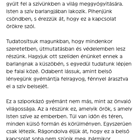
gyűlt fel a szívünkben a világ meggyógyitására.
Isten a szív barlangjában lakozik. Pihenjünk
csöndben, s érezzük át, hogy ez a kapcsolat
örökre szól.
Tudatosítsuk magunkban, hogy mindenkor
szeretetben, útmutatásban és védelemben lesz
részünk. Hagyjuk ott szelíden énünket ennek a
barlangnak a küszöbén, s egyedül tudatunk lépjen
be falai közé. Odabent lássuk, amint belső
lényegünk gyémántja felragyog, fénnyel árasztva
el a szív belsejét.
Ez a sziporkázó gyémánt nem más, mint az önvaló
világossága. Az a részünk ez, amelyik örök, s amely
Isten szíve az emberben. Túl van időn és téren,
minden külső formán és körülményen. Egyszerűen
csak létezik. Rágondolva éljük át, hogy ez a belső
kapcsolat soha nem szűnik meg, bármikor