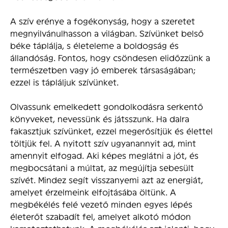
A szív erénye a fogékonyság, hogy a szeretet
megnyilvánulhasson a világban. Szívünket belső
béke táplálja, s életeleme a boldogság és
állandóság. Fontos, hogy csöndesen elidőzzünk a
természetben vagy jó emberek társaságában;
ezzel is tápláljuk szívünket.
Olvassunk emelkedett gondolkodásra serkentő
könyveket, nevessünk és játsszunk. Ha dalra
fakasztjuk szívünket, ezzel megerősítjük és élettel
töltjük fel. A nyitott szív ugyanannyit ad, mint
amennyit elfogad. Aki képes meglátni a jót, és
megbocsátani a múltat, az megújítja sebesült
szívét. Mindez segít visszanyemi azt az energiát,
amelyet érzelmeink elfojtásába öltünk. A
megbékélés felé vezető minden egyes lépés
életerőt szabadít fel, amelyet alkotó módon