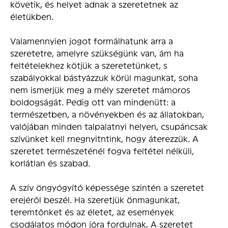
követik, és helyet adnak a szeretetnek az
életükben.
Valamennyien jogot formálhatunk arra a
szeretetre, amelyre szükségünk van, ám ha
feltételekhez kötjük a szeretetünket, s
szabályokkal bástyázzuk körül magunkat, soha
nem ismerjük meg a mély szeretet mámoros
boldogságát. Pedig ott van mindenütt: a
természetben, a növényekben és az állatokban,
valójában minden talpalatnyi helyen, csupáncsak
szívünket kell rnegnyitntink, hogy áterezzük. A
szeretet természeténél fogva feltétel nélküli,
korlátlan és szabad.
A szív öngyógyító képessége szintén a szeretet
erejéről beszél. Ha szeretjük önmagunkat,
teremtőnket és az életet, az események
csodálatos módon jóra fordulnak, A szeretet