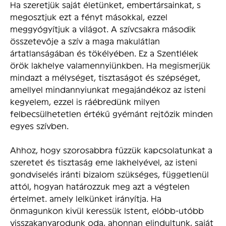
Ha szeretjük saját életünket, embertársainkat, s
megosztjuk ezt a fényt másokkal, ezzel
meggyógyítjuk a világot. A szívcsakra második
összetevője a szív a maga makulátlan
ártatlanságában és tökélyében. Ez a Szentlélek
örök lakhelye valamennyiünkben. Ha megismerjük
mindazt a mélységet, tisztaságot és szépséget,
amellyel mindannyiunkat megajándékoz az isteni
kegyelem, ezzel is ráébredünk milyen
felbecsülhetetlen értékű gyémánt rejtőzik minden
egyes szívben.
Ahhoz, hogy szorosabbra fűzzük kapcsolatunkat a
szeretet és tisztaság eme lakhelyével, az isteni
gondviselés iránti bizalom szükséges, függetlenül
attól, hogyan határozzuk meg azt a végtelen
értelmet. amely lelkünket irányítja. Ha
önmagunkon kivül keressük Istent, elóbb-utóbb
visszakanyarodunk oda, ahonnan elindultunk, saját