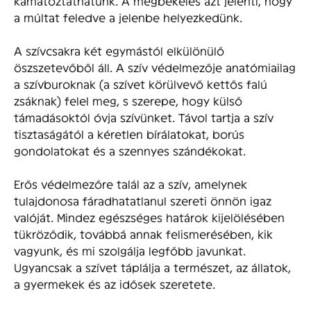
kamatoztathatunk. A megbékélés azt jelenti, hogy
a múltat feledve a jelenbe helyezkedünk.
A szívcsakra két egymástól elkülönülő
öszszetevőből áll. A szív védelmezője anatómiailag
a szívburoknak (a szívet körülvevő kettős falú
zsáknak) felel meg, s szerepe, hogy külső
támadásoktól óvja szívünket. Távol tartja a szív
tisztaságától a kéretlen bírálatokat, borús
gondolatokat és a szennyes szándékokat.
Erős védelmezőre talál az a szív, amelynek
tulajdonosa fáradhatatlanul szereti önnön igaz
valóját. Mindez egészséges határok kijelölésében
tükröződik, továbbá annak felismerésében, kik
vagyunk, és mi szolgálja legfőbb javunkat.
Ugyancsak a szívet táplálja a természet, az állatok,
a gyermekek és az idősek szeretete.