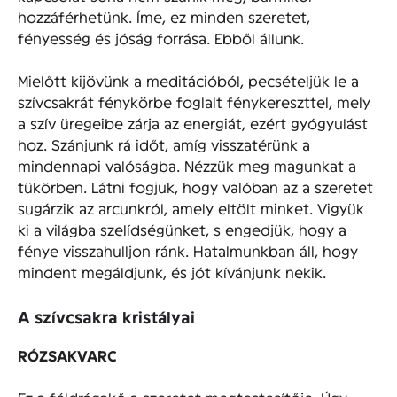
hozzáférhetünk. Íme, ez minden szeretet,
fényesség és jóság forrása. Ebből állunk.
Mielőtt kijövünk a meditációból, pecsételjük le a
szívcsakrát fénykörbe foglalt fénykereszttel, mely
a szív üregeibe zárja az energiát, ezért gyógyulást
hoz. Szánjunk rá időt, amíg visszatérünk a
mindennapi valóságba. Nézzük meg magunkat a
tükörben. Látni fogjuk, hogy valóban az a szeretet
sugárzik az arcunkról, amely eltölt minket. Vigyük
ki a világba szelídségünket, s engedjük, hogy a
fénye visszahulljon ránk. Hatalmunkban áll, hogy
mindent megáldjunk, és jót kívánjunk nekik.
A szívcsakra kristályai
RÓZSAKVARC