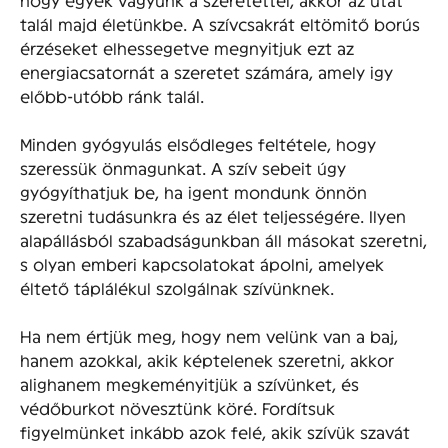
talál majd életünkbe. A szívcsakrát eltömitő borús
érzéseket elhessegetve megnyitjuk ezt az
energiacsatornát a szeretet számára, amely igy
előbb-utóbb ránk talál.
Minden gyógyulás elsődleges feltétele, hogy
szeressük önmagunkat. A szív sebeit úgy
gyógyíthatjuk be, ha igent mondunk önnön
szeretni tudásunkra és az élet teljességére. Ilyen
alapállásból szabadságunkban áll másokat szeretni,
s olyan emberi kapcsolatokat ápolni, amelyek
éltető táplálékul szolgálnak szívünknek.
Ha nem értjük meg, hogy nem velünk van a baj,
hanem azokkal, akik képtelenek szeretni, akkor
alighanem megkeményitjük a szívünket, és
védőburkot növesztünk köré. Fordítsuk
figyelmünket inkább azok felé, akik szívük szavát