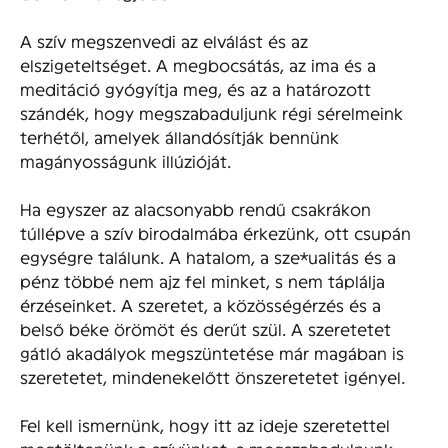
A szív megszenvedi az elválást és az
elszigeteltséget. A megbocsátás, az ima és a
meditáció gyógyítja meg, és az a határozott
szándék, hogy megszabaduljunk régi sérelmeink
terhétől, amelyek állandósítják bennünk
magányosságunk iIlúzióját.
Ha egyszer az alacsonyabb rendű csakrákon
túllépve a szív birodalmába érkezünk, ott csupán
egységre találunk. A hatalom, a sze*ualitás és a
pénz többé nem ajz fel minket, s nem táplálja
érzéseinket. A szeretet, a közösségérzés és a
belső béke örömöt és derűt szül. A szeretetet
gátló akadályok megszüntetése már magában is
szeretetet, mindenekelőtt önszeretetet igényel.
Fel kell ismernünk, hogy itt az ideje szeretettel