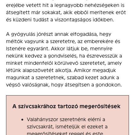
erejébe vetett hit a legnagyobb nehézségeken is
átsegített már sokakat, akik ebből merítenek erőt
és küzdeni tudást a viszontagságos időkben.
A gyógyulás jórészt annak elfogadása, hegy
méltók vagyunk a szeretetre, az emberekére és
Istenére egyaránt. Akkor látjuk be, mennyire
nekünk kedvez a gondviselés, ha észrevesszük a
minket mindenfelől körülvevő szeretetet, amely
létünk alapszövetét alkotja. Amikor megadjuk
magunkat a szeretetnek, szabad kezet adunk a
végső valóságnak, hogy átsegítsen a gondokon.
A szívcsakrához tartozó megerősítések
Valahányszor szeretnénk elérni a
szívcsakrát, ismételjük el ezeket a
megerősítéseket reggel és este