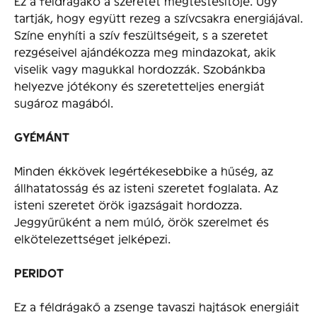
Ez a féldrágakő a szeretet megtestesítője. Úgy
tartják, hogy együtt rezeg a szívcsakra energiájával.
Színe enyhíti a szív feszültségeit, s a szeretet
rezgéseivel ajándékozza meg mindazokat, akik
viselik vagy magukkal hordozzák. Szobánkba
helyezve jótékony és szeretetteljes energiát
sugároz magából.
GYÉMÁNT
Minden ékkövek legértékesebbike a hűség, az
állhatatosság és az isteni szeretet foglalata. Az
isteni szeretet örök igazságait hordozza.
Jeggyűrűként a nem múló, örök szerelmet és
elkötelezettséget jelképezi.
PERIDOT
Ez a féldrágakő a zsenge tavaszi hajtások energiáit