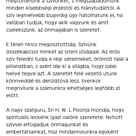
megtöltenünk a szívünket, s megszabadulnunk
minden kisebbségi érzéstől és hiánytudattól. A
szív legmélyebb bugyráig úgy hatolhatunk el, ha
valóban tudjuk, hogy akik vagyunk és amit
cselekszünk, az önmagában is szeretet.
E téren nincs megosztottság. Szívünk
összekapcsol minket az isteni jósággal. Az erős
szív feledni tudja e régi sérelmeket, örömöt talál a
pillanatban, s azért lép ki a világba, hogy jobb
hellyé tegye azt. A szeretet felé vezető utunk
könnyeddé és derűlátóvá lesz. Ilyenkor
rnegnyílunk a számunkra lehetséges legfőbb jó
előtt.
A nagy szatguru, Srí H. W. L Poonja mondja, hogy
spirituális leckénk igazi valónk szeretete. Nyitott
szívvel elfogadjuk önmagunkat és
embertársainkat, hisz mindannyiunkra egyként