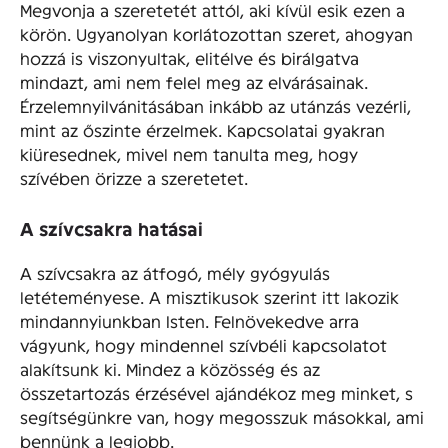
Megvonja a szeretetét attól, aki kívül esik ezen a
körön. Ugyanolyan korlátozottan szeret, ahogyan
hozzá is viszonyultak, elitélve és birálgatva
mindazt, ami nem felel meg az elvárásainak.
Érzelemnyilvánitásában inkább az utánzás vezérli,
mint az őszinte érzelmek. Kapcsolatai gyakran
kiüresednek, mivel nem tanulta meg, hogy
szívében örizze a szeretetet.
A szívcsakra hatásai
A szívcsakra az átfogó, mély gyógyulás
letéteményese. A misztikusok szerint itt lakozik
mindannyiunkban Isten. Felnövekedve arra
vágyunk, hogy mindennel szívbéli kapcsolatot
alakítsunk ki. Mindez a közösség és az
összetartozás érzésével ajándékoz meg minket, s
segítségünkre van, hogy megosszuk másokkal, ami
bennünk a legjobb.