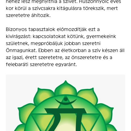
nehéz lesz megnyitnia a szívét. Huszonnyolc éves
kor körül a szívcsakra kitágulásra törekszik, mert
szeretetre áhítozik.
Bizonyos tapasztalok előmozdítják ezt a
kivirágzást: kapcsolatokat kötünk, gyermekeink
születnek, megpróbáljuk jobban szeretni
Önmagunkat. Ebben az életkorban a szív készen áll
az igazi, érett szeretetre, az önszeretetre és a
felebaráti szeretetre egyaránt.