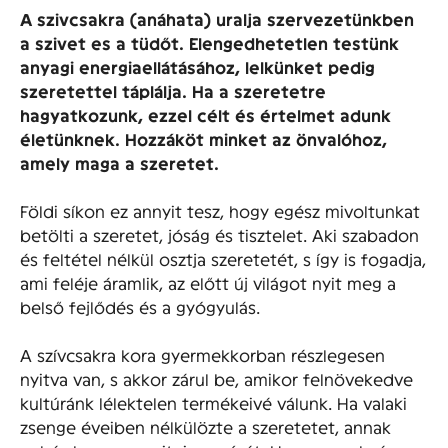
A szivcsakra (anáhata) uralja szervezetünkben
a szivet es a tüdőt. Elengedhetetlen testünk
anyagi energiaellátásához, lelkünket pedig
szeretettel táplálja. Ha a szeretetre
hagyatkozunk, ezzel célt és értelmet adunk
életünknek. Hozzáköt minket az önvalóhoz,
amely maga a szeretet.
Földi síkon ez annyit tesz, hogy egész mivoltunkat
betölti a szeretet, jóság és tisztelet. Aki szabadon
és feltétel nélkül osztja szeretetét, s így is fogadja,
ami feléje áramlik, az előtt új világot nyit meg a
belső fejlődés és a gyógyulás.
A szívcsakra kora gyermekkorban részlegesen
nyitva van, s akkor zárul be, amikor felnövekedve
kultúránk lélektelen termékeivé válunk. Ha valaki
zsenge éveiben nélkülözte a szeretetet, annak