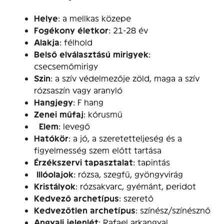
Helye
: a mellkas közepe
Fogékony életkor
: 21-28 év
Alakja
: félhold
Belső elválasztású mirigyek
:
csecsemőmirigy
Szin
: a szív védelmezője zöld, maga a szív
rózsaszín vagy aranyló
Hangjegy
: F hang
Zenei műfaj
: kórusmű
Elem
: levegő
Hatókör
: a jó, a szeretetteljeség és a
figyelmesség szem előtt tartása
Érzékszervi tapasztalat
: tapintás
Illóolajok
: rózsa, szegfű, gyöngyvirág
Kristályok
: rózsakvarc, gyémánt, peridot
Kedvező archetípus
: szerető
Kedvezőtlen archetípus
: színész/színésznő
Angyali jelenlét
: Rafael arkangyal