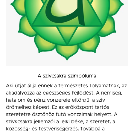
A szívcsakra szimbóluma
Aki útját állja ennek a természetes folyamatnak, az
akadályozza az egészséges fejlődést. A nemiség,
hatalom és pénz vonzereje eltörpül a szív
örömeihez képest. Ez az erőközpont tartós
szeretetre ösztönöz futó vonzalmak helyett. A
szívkcsakra jellemzői a lelki béke, a szeretet, a
közösség- és testvériségérzés, továbbá a