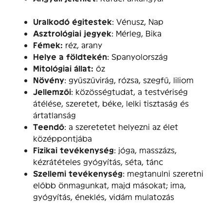
Uralkodó égitestek
: Vénusz, Nap
Asztrológiai jegyek
: Mérleg, Bika
Fémek:
réz, arany
Helye a földtekén
: Spanyolország
Mitológiai állat:
őz
Növény
: gyűszűvirág, rózsa, szegfű, liliom
Jellemzői
: közösségtudat, a testvériség
átélése, szeretet, béke, lelki tisztaság és
ártatlanság
Teendő
: a szeretetet helyezni az élet
középpontjába
Fizikai tevékenység
: jóga, masszázs,
kézrátételes gyógyítás, séta, tánc
Szellemi tevékenység
: megtanulni szeretni
előbb önmagunkat, majd másokat; ima,
gyógyítás, éneklés, vidám mulatozás