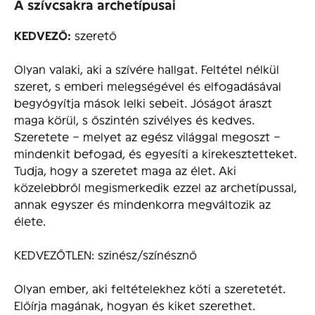
A szívcsakra archetípusai
KEDVEZŐ:
szerető
Olyan valaki, aki a szívére hallgat. Feltétel nélkül
szeret, s emberi melegségével és elfogadásával
begyógyítja mások lelki sebeit. Jóságot áraszt
maga körül, s őszintén szivélyes és kedves.
Szeretete – melyet az egész világgal megoszt –
mindenkit befogad, és egyesíti a kirekesztetteket.
Tudja, hogy a szeretet maga az élet. Aki
közelebbről megismerkedik ezzel az archetípussal,
annak egyszer és mindenkorra megváltozik az
élete.
KEDVEZŐTLEN: szinész/színésznő
Olyan ember, aki feltételekhez köti a szeretetét.
Előírja magának, hogyan és kiket szerethet.