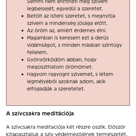
Semmi nem érintheti meg szívem
legbelsejét, egyedül a szeretet.
Betölt az isteni szeretet, s megnyitja
szívem a mindenség jósága előtt.
Az öröm az, amiért érdemes élni.
Magamban is keresem ezt a derűs
vidámságot, s minden másban szintúgy
fellelem.
Gyönyörködöm abban, hogy
megoszthatom örömömet.
Hagyom ragyogni szívemet, s létem
legmélyéből azoknak adom, akik
elfogadják a szeretetet.
A szívcsakra meditációja
A szívcsakra meditaciója két részre oszlik. Először
kitapasztaljuk a szív védelmezőjének természetét,