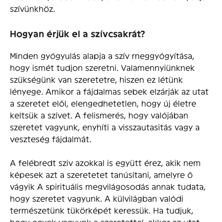
szívünkhöz.
Hogyan érjük el a szívcsakrát?
Minden gyógyulás alapja a szív rneggyógyítása,
hogy ismét tudjon szeretni. Valamennyiünknek
szükségünk van szeretetre, hiszen ez létünk
lényege. Amikor a fájdalmas sebek elzárják az utat
a szeretet elől, elengedhetetlen, hogy új életre
keltsük a szívet. A felismerés, hogy valójában
szeretet vagyunk, enyhíti a visszautasitás vagy a
veszteség fájdalmát.
A felébredt sziv azokkal is együtt érez, akik nem
képesek azt a szeretetet tanúsítani, amelyre ő
vágyik A spirituális megvilágosodás annak tudata,
hogy szeretet vagyunk. A külvilágban valódi
természetünk tükörképét keressük. Ha tudjuk,
hogy egyek vagyunk a szeretettel, akkor az utat