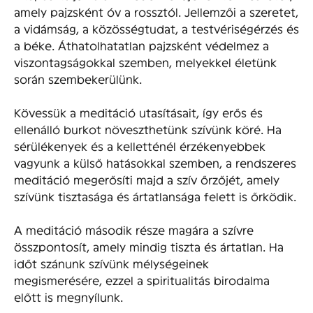
amely pajzsként óv a rossztól. Jellemzői a szeretet,
a vidámság, a közösségtudat, a testvériségérzés és
a béke. Áthatolhatatlan pajzsként védelmez a
viszontagságokkal szemben, melyekkel életünk
során szembekerülünk.
Kövessük a meditáció utasításait, így erős és
ellenálló burkot növeszthetünk szívünk köré. Ha
sérülékenyek és a kelletténél érzékenyebbek
vagyunk a külső hatásokkal szemben, a rendszeres
meditáció megerősíti majd a szív őrzőjét, amely
szívünk tisztasága és ártatlansága felett is őrködik.
A meditáció második része magára a szívre
összpontosít, amely mindig tiszta és ártatlan. Ha
időt szánunk szívünk mélységeinek
megismerésére, ezzel a spiritualitás birodalma
előtt is megnyílunk.