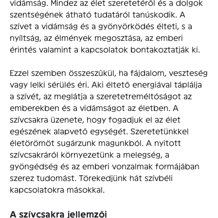
vidámság. Mindez az élet szeretetéről és a dolgok
szentségének átható tudatáról tanúskodik. A
szívet a vidámság és a gyönyörködés élteti, s a
nyíltság, az élmények megosztása, az emberi
érintés valamint a kapcsolatok bontakoztatják ki.
Ezzel szemben összeszűkül, ha fájdalom, veszteség
vagy lelki sérülés éri. Aki éltető energiával táplálja
a szívét, az meglátja a szeretetreméltóságot az
emberekben és a vidámságot az életben. A
szívcsakra üzenete, hogy fogadjuk el az élet
egészének alapvető egységét. Szeretetünkkel
életörömöt sugárzunk magunkból. A nyitott
szívcsakráról környezetünk a melegség, a
gyöngédség és az emberi vonzalmak formájában
szerez tudomást. Törekedjünk hát szívbéli
kapcsolatokra másokkal.
A szívcsakra jellemzői