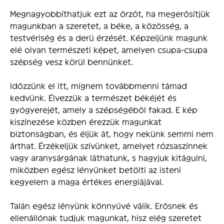
Megnagyobbíthatjuk ezt az őrzőt, ha megerősítjük
magunkban a szeretet, a béke, a közösség, a
testvériség és a derü érzését. Képzeljünk magunk
elé olyan természeti képet, amelyen csupa-csupa
szépség vesz körül bennünket.
ldőzzünk el itt, mígnem továbbmenni támad
kedvünk. Élvezzük a természet békéjét és
gyógyerejét, amely a szépségéből fakad. E kép
kiszínezése közben érezzük magunkat
biztonságban, és éljük át, hogy nekünk semmi nem
árthat. Érzékeljük szívünket, amelyet rózsaszínnek
vagy aranysárgának láthatunk, s hagyjuk kitágulni,
miközben egész lényünket betölti az isteni
kegyelem a maga értékes energiájával.
Talán egész lényünk könnyűvé válik. Erősnek és
ellenállónak tudjuk magunkat, hisz elég szeretet