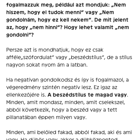
fogalmazzuk meg, például azt mondjuk: „Nem
hiszem, hogy el tudok menni” vagy „Nem
gondolnám, hogy ez kell nekem”. De mit jelent
az, hogy „nem hinni”? Hogy lehet valamit „nem
gondolni”?
Persze azt is mondhatjuk, hogy ez csak
afféle„szófordulat” vagy „beszédstílus”, de a stílus
nagyon sokat nyom ám a latban.
Ha negatívan gondolkodsz és így is fogalmazol, a
végeredmény szintén negatív lesz. Ez igaz az
ellenkezőjére is.
A beszédstílus te magad vagy
.
Minden, amit mondasz, minden, amit cselekszel,
abból következik, hogy a beszéd vagy a tett
pillanatában éppen milyen vagy.
Minden, ami belőled fakad, abból fakad, aki és ami
vagy. Ha dühös vagy, akkor a dühközpontod