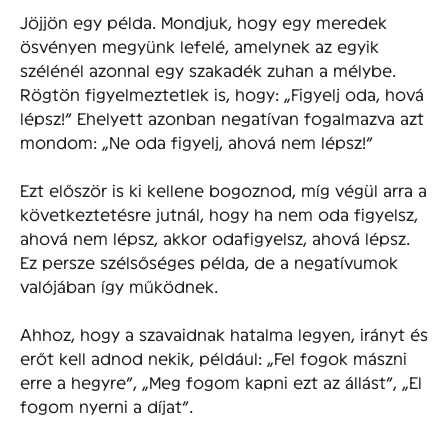
Jöjjön egy példa. Mondjuk, hogy egy meredek
ösvényen megyünk lefelé, amelynek az egyik
szélénél azonnal egy szakadék zuhan a mélybe.
Rögtön figyelmeztetlek is, hogy: „Figyelj oda, hová
lépsz!” Ehelyett azonban negatívan fogalmazva azt
mondom: „Ne oda figyelj, ahová nem lépsz!”
Ezt először is ki kellene bogoznod, míg végül arra a
következtetésre jutnál, hogy ha nem oda figyelsz,
ahová nem lépsz, akkor odafigyelsz, ahová lépsz.
Ez persze szélsőséges példa, de a negatívumok
valójában így működnek.
Ahhoz, hogy a szavaidnak hatalma legyen, irányt és
erőt kell adnod nekik, például: „Fel fogok mászni
erre a hegyre”, „Meg fogom kapni ezt az állást”, „El
fogom nyerni a díjat”.