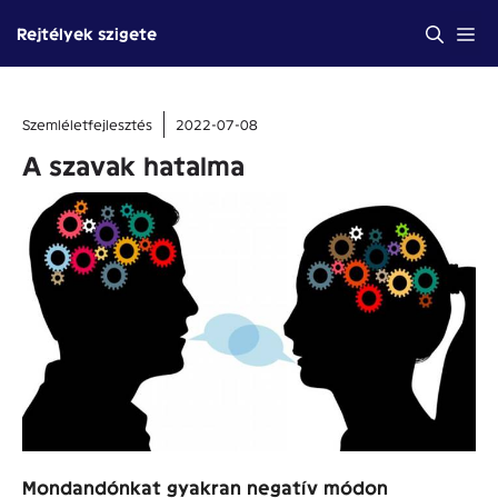
Kilépés
Me
Rejtélyek szigete
a
tartalomba
Szemléletfejlesztés
2022-07-08
A szavak hatalma
Mondandónkat gyakran negatív módon