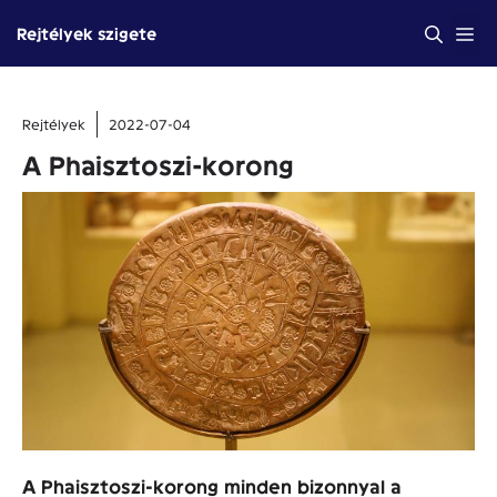
Kilépés
Me
Rejtélyek szigete
a
tartalomba
Rejtélyek
2022-07-04
A Phaisztoszi-korong
A Phaisztoszi-korong minden bizonnyal a