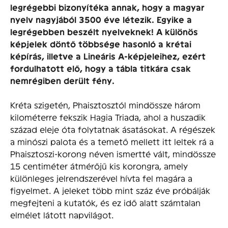
legrégebbi bizonyítéka annak, hogy a magyar
nyelv nagyjából 3500 éve létezik. Egyike a
legrégebben beszélt nyelveknek! A különös
képjelek döntő többsége hasonló a krétai
képírás, illetve a Lineáris A-képjeleihez, ezért
fordulhatott elő, hogy a tábla titkára csak
nemrégiben derült fény.
Kréta szigetén, Phaisztosztól mindössze három
kilométerre fekszik Hagia Triada, ahol a huszadik
század eleje óta folytatnak ásatásokat. A régészek
a minószi palota és a temető mellett itt leltek rá a
Phaisztoszi-korong néven ismertté vált, mindössze
15 centiméter átmérőjű kis korongra, amely
különleges jelrendszerével hívta fel magára a
figyelmet. A jeleket több mint száz éve próbálják
megfejteni a kutatók, és ez idő alatt számtalan
elmélet látott napvilágot.