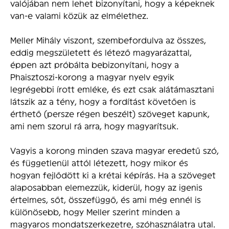
valójában nem lehet bizonyítani, hogy a képeknek
van-e valami közük az elmélethez.
Meller Mihály viszont, szembefordulva az összes,
eddig megszületett és létező magyarázattal,
éppen azt próbálta bebizonyítani, hogy a
Phaisztoszi-korong a magyar nyelv egyik
legrégebbi írott emléke, és ezt csak alátámasztani
látszik az a tény, hogy a fordítást követően is
érthető (persze régen beszélt) szöveget kapunk,
ami nem szorul rá arra, hogy magyarítsuk.
Vagyis a korong minden szava magyar eredetű szó,
és függetlenül attól létezett, hogy mikor és
hogyan fejlődött ki a krétai képírás. Ha a szöveget
alaposabban elemezzük, kiderül, hogy az igenis
értelmes, sőt, összefüggő, és ami még ennél is
különösebb, hogy Meller szerint minden a
magyaros mondatszerkezetre, szóhasználatra utal.