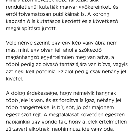
rendületlenül kutatják magyar gyökereinket, és
erről folyamatosan publikálnak is. A korong
kapcsán ő is kutatásba kezdett és a következő
megállapításra jutott.
Véleménye szerint egy-egy kép vagy ábra nem
más, mint egy olyan jel, ahol a szókezdő
magánhangzó egyértelműen meg van adva, a
többi pedig az olvasó fantáziájára van bízva, vagyis
azt neki kell pótolnia. Ez alól pedig csak néhány jel
kivétel.
A dolog érdekessége, hogy némelyik hangnak
több jele is van, és ez fordítva is igaz, néhány jel
több hangértékkel is bír, sőt, jó pár majdnem
egész szót rejt. A megtalálását követően egészen
napjainkig úgy gondolták, hogy a jelek értelmetlen
zűrzavart alkotnak, naphimnusz ide vagy oda,