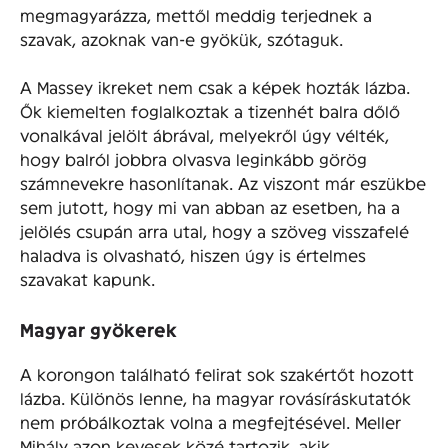
megmagyarázza, mettől meddig terjednek a
szavak, azoknak van-e gyökük, szótaguk.
A Massey ikreket nem csak a képek hozták lázba.
Ők kiemelten foglalkoztak a tizenhét balra dőlő
vonalkával jelölt ábrával, melyekről úgy vélték,
hogy balról jobbra olvasva leginkább görög
számnevekre hasonlítanak. Az viszont már eszükbe
sem jutott, hogy mi van abban az esetben, ha a
jelölés csupán arra utal, hogy a szöveg visszafelé
haladva is olvasható, hiszen úgy is értelmes
szavakat kapunk.
Magyar gyökerek
A korongon található felirat sok szakértőt hozott
lázba. Különös lenne, ha magyar rovásíráskutatók
nem próbálkoztak volna a megfejtésével. Meller
Mihály azon kevesek közé tartozik, akik