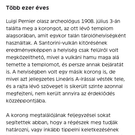
Több ezer éves
Luigi Pernier olasz archeológus 1908. július 3-án
találta meg a korongot, az ott lévő templom
alagsorában, amit egykor talán tárolóhelyiségként
használtak. A Santorini-vulkán kitörésének
eredményeképpen a helyiség csak felülről volt
megközelíthető, mivel a vulkáni hamu maga alá
temette a templomot, és persze annak bejáratát
is. A helyiségben volt egy másik korong is, de
mivel azt jellegzetes Lineáris A-írással vésték tele,
és a rajta lévő szöveget is sikerült szinte azonnal
megfejteni, nem került annyira az érdeklődés
közzéppontjába.
A korong megtalálójának feljegyzései sokat
segítettek abban, hogy a régészek meg tudják
határozni, vagy inkább tippelni keletkezésének