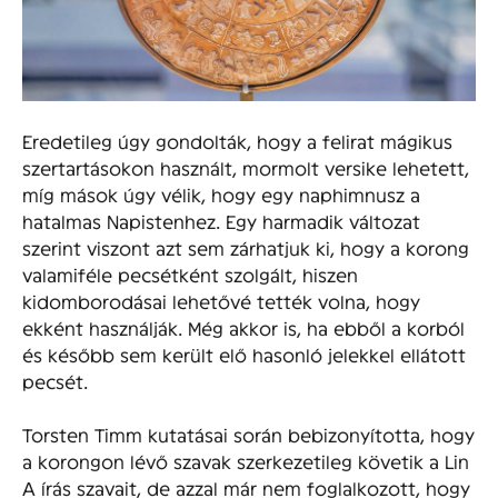
Eredetileg úgy gondolták, hogy a felirat mágikus
szertartásokon használt, mormolt versike lehetett,
míg mások úgy vélik, hogy egy naphimnusz a
hatalmas Napistenhez. Egy harmadik változat
szerint viszont azt sem zárhatjuk ki, hogy a korong
valamiféle pecsétként szolgált, hiszen
kidomborodásai lehetővé tették volna, hogy
ekként használják. Még akkor is, ha ebből a korból
és később sem került elő hasonló jelekkel ellátott
pecsét.
Torsten Timm kutatásai során bebizonyította, hogy
a korongon lévő szavak szerkezetileg követik a Lin
A írás szavait, de azzal már nem foglalkozott, hogy