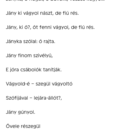
Jány ki vágyol nászt, de fiú rés.
Jány, ki ő?, őt fenni vágyol, de fiú rés.
Jányka szólal: ő rajta.
Jány finom szivélyű,
E jóra csábolók tanítják.
Vágyold-é – szegül vágyoltó
Szófijával – lejára-állót?,
Jány gúnyol.
Ővele részegül