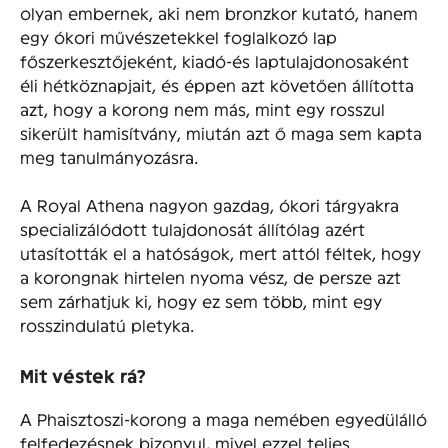
olyan embernek, aki nem bronzkor kutató, hanem
egy ókori művészetekkel foglalkozó lap
főszerkesztőjeként, kiadó-és laptulajdonosaként
éli hétköznapjait, és éppen azt követően állította
azt, hogy a korong nem más, mint egy rosszul
sikerült hamisítvány, miután azt ő maga sem kapta
meg tanulmányozásra.
A Royal Athena nagyon gazdag, ókori tárgyakra
specializálódott tulajdonosát állítólag azért
utasították el a hatóságok, mert attól féltek, hogy
a korongnak hirtelen nyoma vész, de persze azt
sem zárhatjuk ki, hogy ez sem több, mint egy
rosszindulatú pletyka.
Mit véstek rá?
A Phaisztoszi-korong a maga nemében egyedülálló
felfedezésnek bizonyul, mivel ezzel teljes