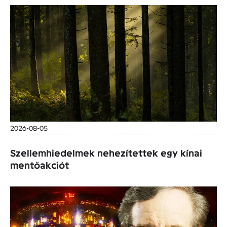
2026-08-05
Szellemhiedelmek nehezítettek egy kínai
mentőakciót