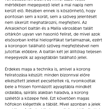
mértékben megegyező lelet a mai napig nem
került elő. Részben ennek is köszönhető, hogy
pontosan sem a korát, sem a szöveg jelentését
nem sikerült meghatározni, megfejteni. Az
Arkalokhori baltán és a Mallia városában talált
oltárkőn ugyan van hasonló felirat, de mivel azok
elsősorban krétai hielogrifákat tartalmaznak, ezért
a korongon található szöveg megfejtésével nem
jutottak előbbre. A baltán két jel állítólag teljesen
megegyezik az agyagtáblán található jellel.
Érdekes maga a technika is, amivel a korong
feliratozása készült: minden bizonnyal előre
elkészített jeleket pecsételtek rá, nyomkodtak
bele a frissen formázott agyagtábla mindkét
oldalába, spirális alakban haladva, a korong
szélétől a közepe felé. Ezt követően magas
hőfokon kiégették a táblát. Mivel azonban a jelek