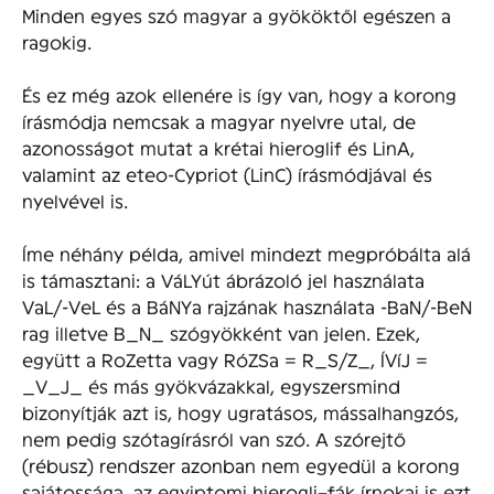
Minden egyes szó magyar a gyököktől egészen a
ragokig.
És ez még azok ellenére is így van, hogy a korong
írásmódja nemcsak a magyar nyelvre utal, de
azonosságot mutat a krétai hieroglif és LinA,
valamint az eteo-Cypriot (LinC) írásmódjával és
nyelvével is.
Íme néhány példa, amivel mindezt megpróbálta alá
is támasztani: a VáLYút ábrázoló jel használata
VaL/-VeL és a BáNYa rajzának használata -BaN/-BeN
rag illetve B_N_ szógyökként van jelen. Ezek,
együtt a RoZetta vagy RóZSa = R_S/Z_, ÍVíJ =
_V_J_ és más gyökvázakkal, egyszersmind
bizonyítják azt is, hogy ugratásos, mássalhangzós,
nem pedig szótagírásról van szó. A szórejtő
(rébusz) rendszer azonban nem egyedül a korong
sajátossága, az egyiptomi hierogli¬fák írnokai is ezt