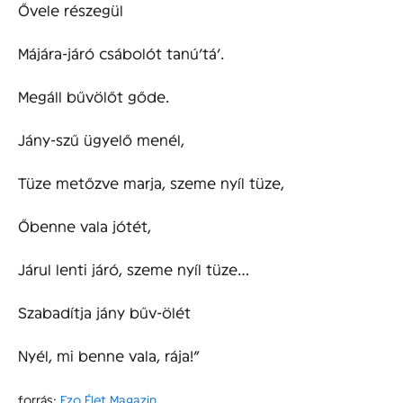
Ővele részegül
Májára-járó csábolót tanú’tá’.
Megáll bűvölőt gőde.
Jány-szű ügyelő menél,
Tüze metőzve marja, szeme nyíl tüze,
Őbenne vala jótét,
Járul lenti járó, szeme nyíl tüze…
Szabadítja jány bűv-ölét
Nyél, mi benne vala, rája!”
forrás:
Ezo Élet Magazin