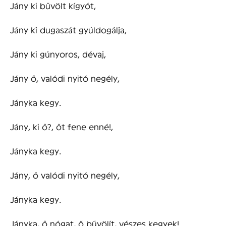
Jány ki bűvölt kígyót,
Jány ki dugaszát gyúldogálja,
Jány ki gúnyoros, dévaj,
Jány ő, valódi nyitó negély,
Jányka kegy.
Jány, ki ő?, őt fene enné!,
Jányka kegy.
Jány, ő valódi nyitó negély,
Jányka kegy.
Jányka, ő nógat, ő bűvölít, vészes kegyek!