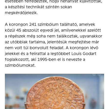
esetében felfedezték, hogy néhányat kijavítottak,
a készítési technikát szintén sokan
megkérdőjelezik.
A korongon 241 szimbólum található, amelyek
közül 45 abszolút egyedi jel, amilyenekkel azelőtt
a régészek még soha nem találkoztak, ugyanakkor
az utóbbiak tartalma, jelentésük megfejtése már
nem volt túl bonyolult feladat. A korongon lévő
jelekkel és a felirattal a legtöbbet Louis Godart
foglalkozott, aki 1995-ben el is nevezte a
szimbólumokat.