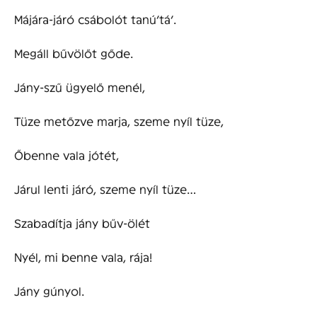
Májára-járó csábolót tanú’tá’.
Megáll bűvölőt gőde.
Jány-szű ügyelő menél,
Tüze metőzve marja, szeme nyíl tüze,
Őbenne vala jótét,
Járul lenti járó, szeme nyíl tüze…
Szabadítja jány bűv-ölét
Nyél, mi benne vala, rája!
Jány gúnyol.