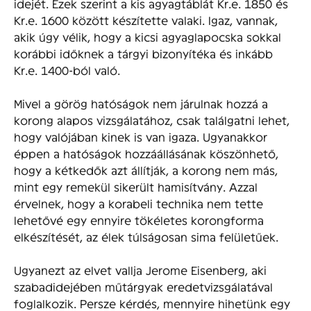
idejét. Ezek szerint a kis agyagtáblát Kr.e. 1850 és
Kr.e. 1600 között készítette valaki. Igaz, vannak,
akik úgy vélik, hogy a kicsi agyaglapocska sokkal
korábbi időknek a tárgyi bizonyítéka és inkább
Kr.e. 1400-ból való.
Mivel a görög hatóságok nem járulnak hozzá a
korong alapos vizsgálatához, csak találgatni lehet,
hogy valójában kinek is van igaza. Ugyanakkor
éppen a hatóságok hozzáállásának köszönhető,
hogy a kétkedők azt állítják, a korong nem más,
mint egy remekül sikerült hamisítvány. Azzal
érvelnek, hogy a korabeli technika nem tette
lehetővé egy ennyire tökéletes korongforma
elkészítését, az élek túlságosan sima felületűek.
Ugyanezt az elvet vallja Jerome Eisenberg, aki
szabadidejében műtárgyak eredetvizsgálatával
foglalkozik. Persze kérdés, mennyire hihetünk egy