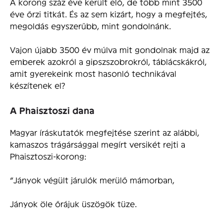
A korong száz éve került elő, de több mint 3500
éve őrzi titkát. És az sem kizárt, hogy a megfejtés,
megoldás egyszerűbb, mint gondolnánk.
Vajon újabb 3500 év múlva mit gondolnak majd az
emberek azokról a gipszszobrokról, táblácskákról,
amit gyerekeink most hasonló technikával
készítenek el?
A Phaisztoszi dana
Magyar íráskutatók megfejtése szerint az alábbi,
kamaszos trágársággal megírt versikét rejti a
Phaisztoszi-korong:
“Jányok végült járulók merülő mámorban,
Jányok öle őrájuk üszögök tüze.