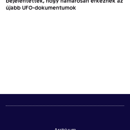
bejelentették, hogy hamarosan érkeznek az
újabb UFO-dokumentumok
Archívum