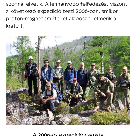
azonnal elvetik. A legnagyobb felfedezést viszont
a következő expedíció teszi 2006-ban, amikor
proton-magnetométerrel alaposan felmérik a
krátert.
A 2006-os expedíció csapata