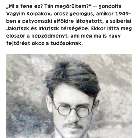
„Mi a fene ez? Tán megőrültem?” — gondolta
Vagyim Kolpakov, orosz geológus, amikor 1949-
ben a patyomszki alföldre látogatott, a szibériai
Jakutszk és Irkutszk térségébe. Ekkor látta meg
először a képződményt, ami még ma is nagy
fejtörést okoz a tudósoknak.