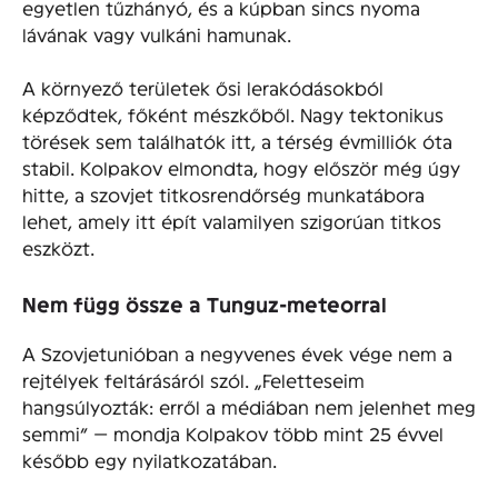
egyetlen tűzhányó, és a kúpban sincs nyoma
lávának vagy vulkáni hamunak.
A környező területek ősi lerakódásokból
képződtek, főként mészkőből. Nagy tektonikus
törések sem találhatók itt, a térség évmilliók óta
stabil. Kolpakov elmondta, hogy először még úgy
hitte, a szovjet titkosrendőrség munkatábora
lehet, amely itt épít valamilyen szigorúan titkos
eszközt.
Nem függ össze a Tunguz-meteorral
A Szovjetunióban a negyvenes évek vége nem a
rejtélyek feltárásáról szól. „Feletteseim
hangsúlyozták: erről a médiában nem jelenhet meg
semmi” — mondja Kolpakov több mint 25 évvel
később egy nyilatkozatában.