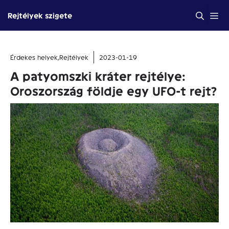
Kilépés
Me
Rejtélyek szigete
a
tartalomba
Érdekes helyek
,
Rejtélyek
2023-01-19
A patyomszki kráter rejtélye:
Oroszország földje egy UFO-t rejt?