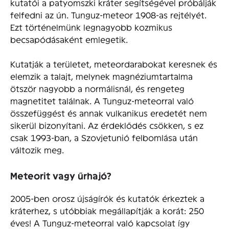
kutatói a patyomszki kráter segítségével próbálják
felfedni az ún. Tunguz-meteor 1908-as rejtélyét.
Ezt történelmünk legnagyobb kozmikus
becsapódásaként emlegetik.
Kutatják a területet, meteordarabokat keresnek és
elemzik a talajt, melynek magnéziumtartalma
ötször nagyobb a normálisnál, és rengeteg
magnetitet találnak. A Tunguz-meteorral való
összefüggést és annak vulkanikus eredetét nem
sikerül bizonyítani. Az érdeklődés csökken, s ez
csak 1993-ban, a Szovjetunió felbomlása után
változik meg.
Meteorit vagy űrhajó?
2005-ben orosz újságírók és kutatók érkeztek a
kráterhez, s utóbbiak megállapítják a korát: 250
éves! A Tunguz-meteorral való kapcsolat így