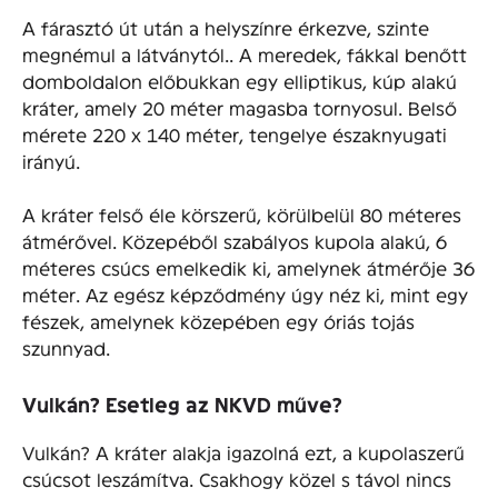
A fárasztó út után a helyszínre érkezve, szinte
megnémul a látványtól.. A meredek, fákkal benőtt
domboldalon előbukkan egy elliptikus, kúp alakú
kráter, amely 20 méter magasba tornyosul. Belső
mérete 220 x 140 méter, tengelye északnyugati
irányú.
A kráter felső éle körszerű, körülbelül 80 méteres
átmérővel. Közepéből szabályos kupola alakú, 6
méteres csúcs emelkedik ki, amelynek átmérője 36
méter. Az egész képződmény úgy néz ki, mint egy
fészek, amelynek közepében egy óriás tojás
szunnyad.
Vulkán? Esetleg az NKVD műve?
Vulkán? A kráter alakja igazolná ezt, a kupolaszerű
csúcsot leszámítva. Csakhogy közel s távol nincs