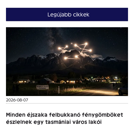
Legújabb cikkek
2026-08-07
Minden éjszaka felbukkanó fénygömböket
észlelnek egy tasmániai város lakói