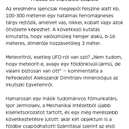
Az eredmény igencsak meglepő! Felszíne alatt kb.
100-300 méterrel egy hatalmas ferromágneses
tárgy rejtőzik, amelyet vas, nikkel, kobalt vagy azok
ötvözete képezhet. A következő kutatás
kimutatta, hogy valószínűleg henger alakú, 6-16
méteres, átmérője hozzávetőleg 3 méter.
Meteoritról, esetleg UFO-ról van szó? „Nem tudom,
hogy meteorit-e, avagy egy földönkívüli-jármű, de
valami biztosan van ott” — kommentálta a
felfedezést Alekszandr Dimitrijev minerológus az
Irkutszki Egyetemről.
Hamarosan egy másik tudományos főmunkatárs,
Igor Jermolaev, a Mechanikai Intézetből újabb
kísérletsorozatot tartott, és egy még merészebb
következtetésre jutott: akár két objektum is a
földbe csapódhatott! Számításai szerint az első