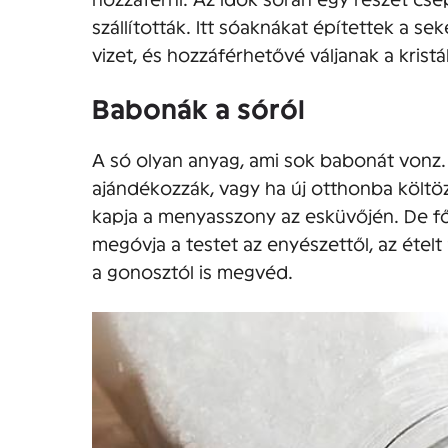
szállították. Itt sóaknákat építettek a s
vizet, és hozzáférhetővé váljanak a kristá
Babonák a sóról
A só olyan anyag, ami sok babonát vonz
ajándékozzák, vagy ha új otthonba költöz
kapja a menyasszony az esküvőjén. De f
megóvja a testet az enyészettől, az ételt
a gonosztól is megvéd.