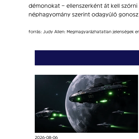
démonokat – ellenszerként át kell szórni eg
néphagyomány szerint odagyűlő gonosz 
forrás: Judy Allen: Megmagyarázhatatlan jelenségek en
2026-08-06