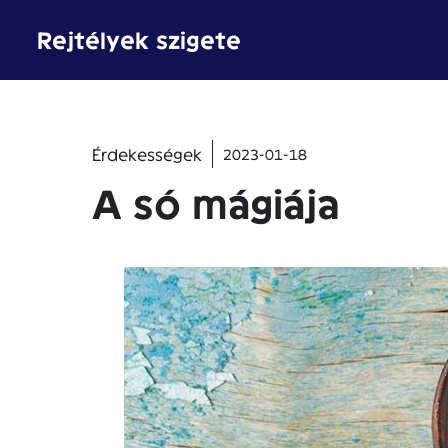
Kilépés
Rejtélyek szigete
a
tartalomba
Érdekességek
2023-01-18
A só mágiája