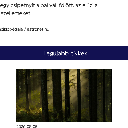
y csipetnyit a bal váll fölött, az elűzi a
szellemeket.
ciklopédiája / astronet.hu
Legújabb cikkek
2026-08-05