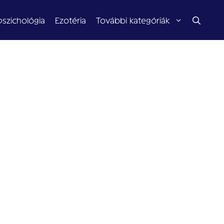
pszichológia
Ezotéria
További kategóriák