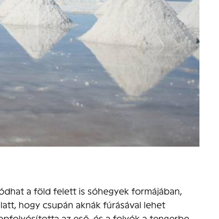
kódhat a föld felett is sóhegyek formájában,
att, hogy csupán aknák fúrásával lehet
ppfolyósította az eső, és a folyók a tengerbe