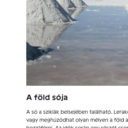
A föld sója
A só a sziklák belsejében található. Lera
vagy meghúzódhat olyan mélyen a föld al
hozzáférni. Az idők során egy részét cse