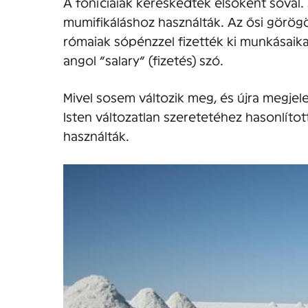
A föníciaiak kereskedtek elsőként sóval. 
mumifikáláshoz használták. Az ősi görög
rómaiak sópénzzel fizették ki munkásaika
angol “salary” (fizetés) szó.
Mivel sosem változik meg, és újra megjele
Isten változatlan szeretetéhez hasonlítot
használták.