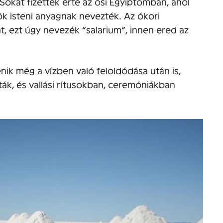
Sokat fizettek érte az ősi Egyiptomban, ahol
ök isteni anyagnak nevezték. Az ókori
t, ezt úgy nevezék “salarium”, innen ered az
nik még a vízben való feloldódása után is,
ták, és vallási rítusokban, ceremóniákban