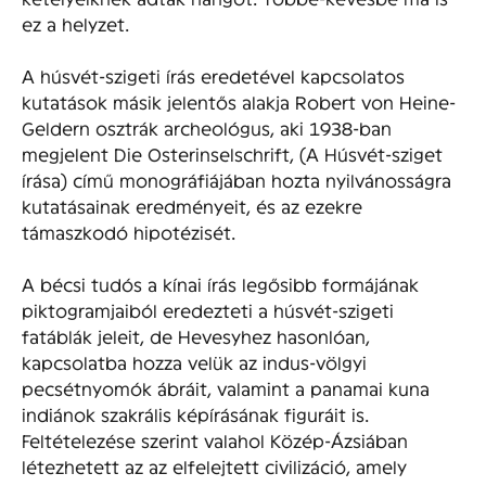
ez a helyzet.
A húsvét-szigeti írás eredetével kapcsolatos
kutatások másik jelentős alakja Robert von Heine-
Geldern osztrák archeológus, aki 1938-ban
megjelent Die Osterinselschrift, (A Húsvét-sziget
írása) című monográfiájában hozta nyilvánosságra
kutatásainak eredményeit, és az ezekre
támaszkodó hipotézisét.
A bécsi tudós a kínai írás legősibb formájának
piktogramjaiból eredezteti a húsvét-szigeti
fatáblák jeleit, de Hevesyhez hasonlóan,
kapcsolatba hozza velük az indus-völgyi
pecsétnyomók ábráit, valamint a panamai kuna
indiánok szakrális képírásának figuráit is.
Feltételezése szerint valahol Közép-Ázsiában
létezhetett az az elfelejtett civilizáció, amely