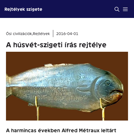
Kilépés
Me
Rejtélyek szigete
a
tartalomba
Ősi civilizációk
,
Rejtélyek
2016-04-01
A húsvét-szigeti írás rejtélye
A harmincas években Alfred Métraux leltárt