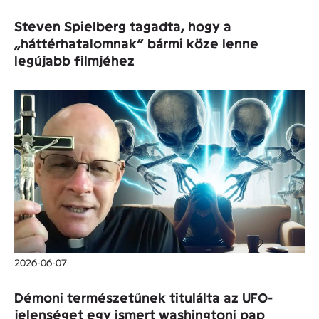
Steven Spielberg tagadta, hogy a
„háttérhatalomnak” bármi köze lenne
legújabb filmjéhez
2026-06-07
Démoni természetűnek titulálta az UFO-
jelenséget egy ismert washingtoni pap