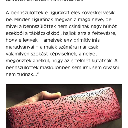
A bennszülöttek e figurákat éles kövekkel vésik
be. Minden figurának megvan a maga neve, de
mivel a bennszülöttek nem csinálnak nagy hűhót
ezekből a táblácskákból, hajlok arra a feltevésre,
hogy e jegyek – amelyek egy primitív írás
maradványai – a maiak számára már csak
valamilyen szokást képviselnek, amelyet
megőriztek anélkül, hogy az értelmét kutatnák. A
bennszülöttek máskülönben sem írni, sem olvasni
nem tudnak…”