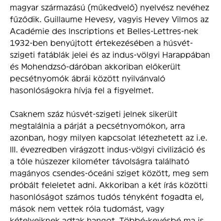
magyar származású (műkedvelő) nyelvész nevéhez
fűződik. Guillaume Hevesy, vagyis Hevey Vilmos az
Académie des Inscriptions et Belles-Lettres-nek
1932-ben benyújtott értekezésében a húsvét-
szigeti fatáblák jelei és az indus-völgyi Harappában
és Mohendzsó-dáróban akkoriban előkerült
pecsétnyomók ábrái között nyilvánvaló
hasonlóságokra hívja fel a figyelmet.
Csaknem száz húsvét-szigeti jelnek sikerült
megtalálnia a párját a pecsétnyomókon, arra
azonban, hogy milyen kapcsolat létezhetett az i.e.
III. évezredben virágzott indus-völgyi civilizáció és
a tőle húszezer kilométer távolságra található
magányos csendes-óceáni sziget között, meg sem
próbált feleletet adni. Akkoriban a két írás közötti
hasonlóságot számos tudós tényként fogadta el,
mások nem vettek róla tudomást, vagy
kételyeiknek adtak hangot. Többé-kevésbé ma is