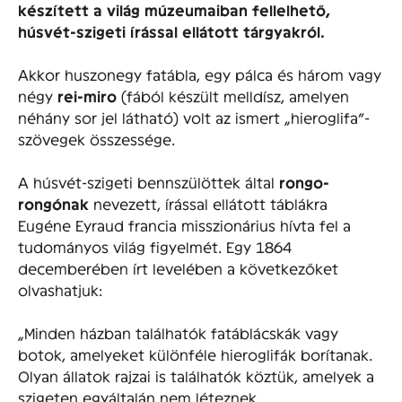
készített a világ múzeumaiban fellelhető,
húsvét-szigeti írással ellátott tárgyakról.
Akkor huszonegy fatábla, egy pálca és három vagy
négy
rei-miro
(fából készült melldísz, amelyen
néhány sor jel látható) volt az ismert „hieroglifa”-
szövegek összessége.
A húsvét-szigeti bennszülöttek által
rongo-
rongónak
nevezett, írással ellátott táblákra
Eugéne Eyraud francia misszionárius hívta fel a
tudományos világ figyelmét. Egy 1864
decemberében írt levelében a következőket
olvashatjuk:
„Minden házban találhatók fatáblácskák vagy
botok, amelyeket különféle hieroglifák borítanak.
Olyan állatok rajzai is találhatók köztük, amelyek a
szigeten egyáltalán nem léteznek.