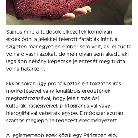
Sajnos mire a tudósok elkezdtek komolyan
érdeklődni a jelekkel telerótt fatáblák iránt, a
szigeten már egyetlen ember sem volt, aki el tudta
volna olvasni azokat, de még olyan sem akadt, aki
legalább néhány képecske jelentését meg tudta
volna határozni.
Ekkor sokan úgy próbálkoztak e titokzatos írás
megfejtésével vagy legalábbis eredetének
meghatározásával, hogy jeleit más ősi
kultúrák írásjegyeivel, piktogramjaival vagy
hieroglifáival vetették egybe. E módszer azután
számos meglepő felfedezést eredményezett.
A legismertebb ezek közül egy Párizsban élő,