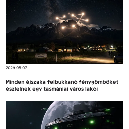
2026-08-07
Minden éjszaka felbukkanó fénygömböket
észlelnek egy tasmániai város lakói