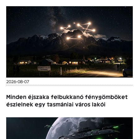
2026-08-07
Minden éjszaka felbukkanó fénygömböket
észlelnek egy tasmániai város lakói