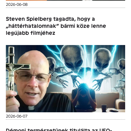
2026-06-08
Steven Spielberg tagadta, hogy a
„háttérhatalomnak” bármi köze lenne
legújabb filmjéhez
2026-06-07
Démoni természetűnek titulálta az UFO-