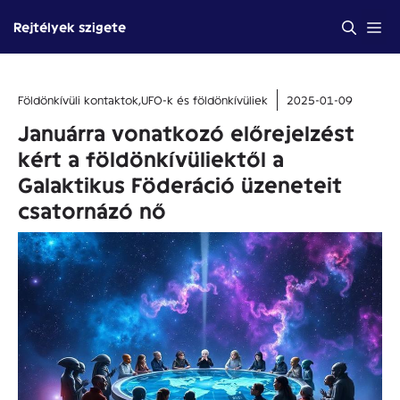
Kilépés
Me
Rejtélyek szigete
a
tartalomba
Földönkívüli kontaktok
,
UFO-k és földönkívüliek
2025-01-09
Januárra vonatkozó előrejelzést
kért a földönkívüliektől a
Galaktikus Föderáció üzeneteit
csatornázó nő