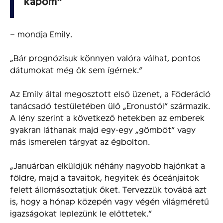
kapom”
– mondja Emily.
„Bár prognózisuk könnyen valóra válhat, pontos
dátumokat még ők sem ígérnek.”
Az Emily által megosztott első üzenet, a Föderáció
tanácsadó testületében ülő „Eronustól” származik.
A lény szerint a következő hetekben az emberek
gyakran láthanak majd egy-egy „gömböt” vagy
más ismerelen tárgyat az égbolton.
„Januárban elküldjük néhány nagyobb hajónkat a
földre, majd a tavaitok, hegyitek és óceánjaitok
felett állomásoztatjuk őket. Tervezzük továbá azt
is, hogy a hónap közepén vagy végén világméretű
igazságokat leplezünk le előttetek.”