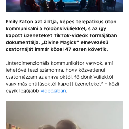
Emily Eaton azt állítja, képes telepatikus úton
kommunikálni a földönkívüliekkel, s az így
kapott üzeneteket TikTok-videók formájában
dokumentálja. „Divine Magick” elnevezésű
csatornáját immár közel 47 ezren követik.
„Interdimenzionális kommunikátor vagyok, ami
lehetővé teszi számomra, hogy közvetlenül
csatornázzam az angyaloktól, földönkívüliektől
vagy más entitásoktól kapott üzeneteket” – közli
egyik legújabb
videójában
.