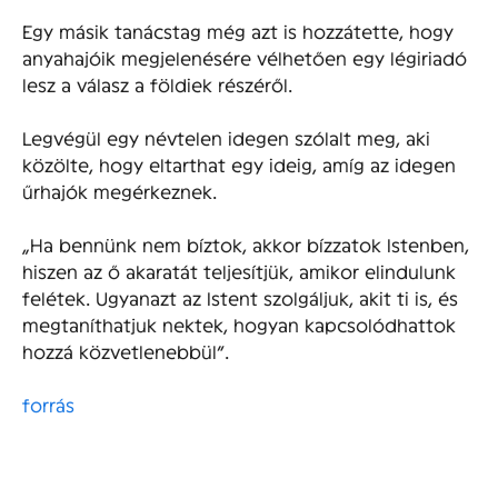
Egy másik tanácstag még azt is hozzátette, hogy
anyahajóik megjelenésére vélhetően egy légiriadó
lesz a válasz a földiek részéről.
Legvégül egy névtelen idegen szólalt meg, aki
közölte, hogy eltarthat egy ideig, amíg az idegen
űrhajók megérkeznek.
„Ha bennünk nem bíztok, akkor bízzatok Istenben,
hiszen az ő akaratát teljesítjük, amikor elindulunk
felétek. Ugyanazt az Istent szolgáljuk, akit ti is, és
megtaníthatjuk nektek, hogyan kapcsolódhattok
hozzá közvetlenebbül”.
forrás