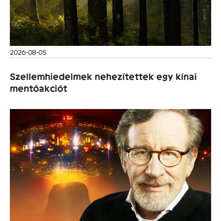
2026-08-05
Szellemhiedelmek nehezítettek egy kínai
mentőakciót