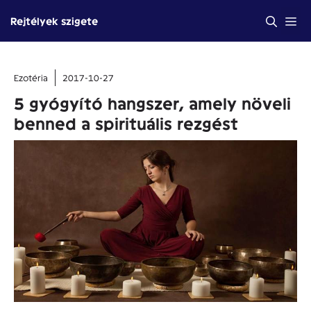
Kilépés
Me
Rejtélyek szigete
a
tartalomba
Ezotéria
2017-10-27
5 gyógyító hangszer, amely növeli
benned a spirituális rezgést