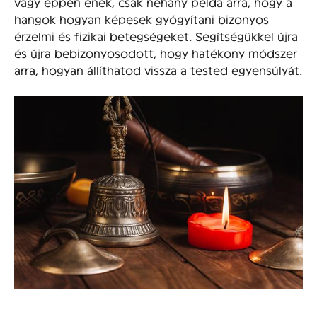
vagy éppen ének, csak néhány példa arra, hogy a
hangok hogyan képesek gyógyítani bizonyos
érzelmi és fizikai betegségeket. Segítségükkel újra
és újra bebizonyosodott, hogy hatékony módszer
arra, hogyan állíthatod vissza a tested egyensúlyát.