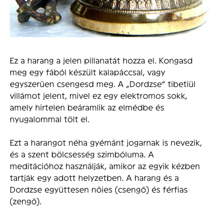
Ez a harang a jelen pillanatát hozza el. Kongasd
meg egy fából készült kalapáccsal, vagy
egyszerűen csengesd meg. A „Dordzse” tibetiül
villámot jelent, mivel ez egy elektromos sokk,
amely hirtelen beáramlik az elmédbe és
nyugalommal tölt el.
Ezt a harangot néha gyémánt jogarnak is nevezik,
és a szent bölcsesség szimbóluma. A
meditációhoz használják, amikor az egyik kézben
tartják egy adott helyzetben. A harang és a
Dordzse együttesen nőies (csengő) és férfias
(zengő).