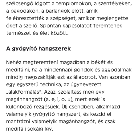
szélcsengő lógott a templomokon, a szentélyeken,
a pagodákon, a barlangok előtt, amik
felébresztették a szépséget, amikor meglengette
őket a szellő. Spontán kapcsolatot teremtenek
természet és élet között.
A gyógyító hangszerek
Nehéz megteremteni magadban a békét és
meditálni, ha a mindennapi gondok és aggodalmak
mindig megszakítják ezt az állapotot. Van azonban
egy egyszerű technika, az úgynevezett
„alakformálás”. Azaz, szólaltass meg egy
magánhangzót (a, e, i, o, u), mert ezek is
különböző rezgésűek. Ülj csendben, alkalmazd
valamelyik gyógyító hangszert, és kezdd el
mantrázni valamelyik magánhangzót, és csak
meditálj sokáig így.