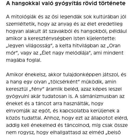
A hangokkal való gyógyítás rövid története
A mitológiák és az ősi legendák sok kultúrában jól
szemléltetik, hogy az anyag és az élet eredetileg
hogyan alakult át szavakból és hangokból, például
amikor a kereszténységben Isten kijelentette:
„legyen világosság”, a kelta hitvilágban az „Oran
mór”, vagy az „Élet nagy melódiája”, ami mindent
magába foglal.
Amikor énekelsz, akkor tulajdonképpen játszol, és
a hang egy olyan „tölcsérként” működik, amin
keresztül „fény” áramlik beléd, azaz képes leszel
gyógyulni akár tudatosan is. A sámánizmusban az
éneket és a táncot arra használták, hogy
elnyomják az egót, és kapcsolatba kerüljenek a
közös tudattal. Ahhoz, hogy ezt az állapotot elérd,
addig kell énekelned és táncolnod, míg csak össze
nem rogysz, hogy elhallgattasd az elméd „belső