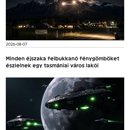
2026-08-07
Minden éjszaka felbukkanó fénygömböket
észlelnek egy tasmániai város lakói