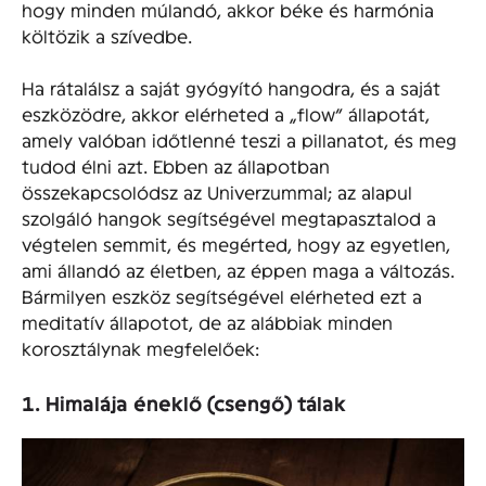
hogy minden múlandó, akkor béke és harmónia
költözik a szívedbe.
Ha rátalálsz a saját gyógyító hangodra, és a saját
eszközödre, akkor elérheted a „flow” állapotát,
amely valóban időtlenné teszi a pillanatot, és meg
tudod élni azt. Ebben az állapotban
összekapcsolódsz az Univerzummal; az alapul
szolgáló hangok segítségével megtapasztalod a
végtelen semmit, és megérted, hogy az egyetlen,
ami állandó az életben, az éppen maga a változás.
Bármilyen eszköz segítségével elérheted ezt a
meditatív állapotot, de az alábbiak minden
korosztálynak megfelelőek:
1. Himalája éneklő (csengő) tálak