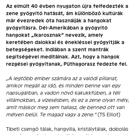
Az elmúlt 40 évben nyugaton újra felfedezték a
zene gyógyító hatását, ám különböző kultúrák
már évezredek óta használják a hangokat
gyógyításra. Dél-Amerikában a gyógyító
hangokat „Ikarosznak” nevezik, amely
keretében dalokkal és énekléssel gyógyítják a
betegségeket. Indiában a szent mantrák
segítségével meditálnak. Azt, hogy a hangok
rezgései gyógyítanak, Püthagorasz fedezte fel.
„A legtöbb ember számára az a valódi pillanat,
amikor megáll az idő, és minden benne van egy
napsugárban, a vadon növő kakukkfűben, a téli
villámokban, a vízesésben, és ez a zene olyan mély,
amit máskor meg sem hallasz, de benned ott van
mélyen belül. Te magad vagy a zene.”
(TS Elliot)
Tibeti csengő tálak, hangvilla, kristálytálak, dobolás