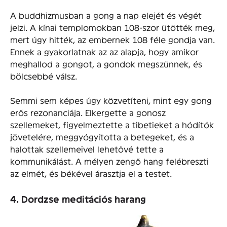
A buddhizmusban a gong a nap elejét és végét
jelzi. A kínai templomokban 108-szor ütötték meg,
mert úgy hitték, az embernek 108 féle gondja van.
Ennek a gyakorlatnak az az alapja, hogy amikor
meghallod a gongot, a gondok megszűnnek, és
bölcsebbé válsz.
Semmi sem képes úgy közvetíteni, mint egy gong
erős rezonanciája. Elkergette a gonosz
szellemeket, figyelmeztette a tibetieket a hódítók
jövetelére, meggyógyította a betegeket, és a
halottak szellemeivel lehetővé tette a
kommunikálást. A mélyen zengő hang felébreszti
az elmét, és békével árasztja el a testet.
4. Dordzse meditációs harang