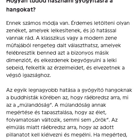
Hogyan tudod használni gyógyításra a
hangokat?
Ennek számos módja van. Érdemes letölteni olyan
zenéket, amelyek lelkesítenek, és jó hatással
vannak rád. A klasszikus vagy a modern zene
műfajából rengeteg dalt választhatsz, amelyek
felébresztik benned azt a bizonyos másik
dimenziót, és elkezdenek begyógyulni a lelki
sebeid, felkeltik az érzelmeidet, és elvezetnek a
végső igazsághoz.
Az egyik legnagyobb hatása a gyógyító hangoknak
a buddhisták körében az, hogy ráébredsz arra, mi
az a „múlandóság”. A múlandóság annak
megértése és tapasztalása, hogy az élet,
folyamatosan változik, semmi sem „örök”. Az
elmúlás miatt ráébredsz arra, hogy az adott
pillanatot kell kiélvezni és megélni. Ha megérted,