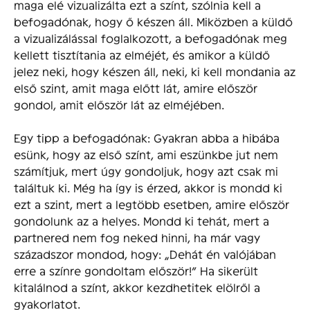
maga elé vizualizálta ezt a színt, szólnia kell a
befogadónak, hogy ő készen áll. Miközben a küldő
a vizualizálással foglalkozott, a befogadónak meg
kellett tisztítania az elméjét, és amikor a küldő
jelez neki, hogy készen áll, neki, ki kell mondania az
első szint, amit maga előtt lát, amire először
gondol, amit először lát az elméjében.
Egy tipp a befogadónak: Gyakran abba a hibába
esünk, hogy az első színt, ami eszünkbe jut nem
számítjuk, mert úgy gondoljuk, hogy azt csak mi
találtuk ki. Még ha így is érzed, akkor is mondd ki
ezt a szint, mert a legtöbb esetben, amire először
gondolunk az a helyes. Mondd ki tehát, mert a
partnered nem fog neked hinni, ha már vagy
századszor mondod, hogy: „Dehát én valójában
erre a színre gondoltam először!” Ha sikerült
kitalálnod a színt, akkor kezdhetitek elölről a
gyakorlatot.