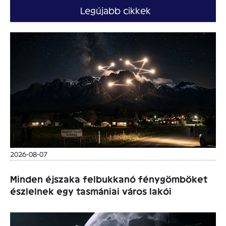
Legújabb cikkek
2026-08-07
Minden éjszaka felbukkanó fénygömböket
észlelnek egy tasmániai város lakói