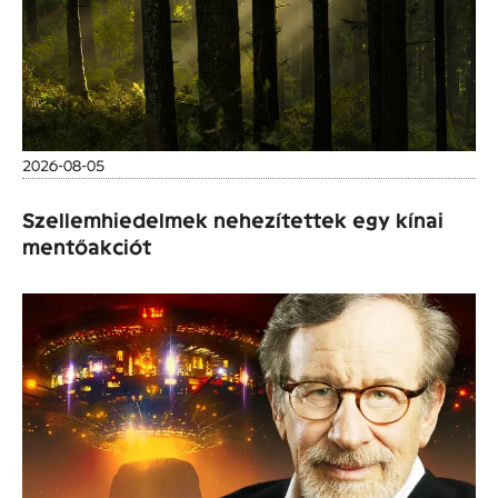
2026-08-05
Szellemhiedelmek nehezítettek egy kínai
mentőakciót