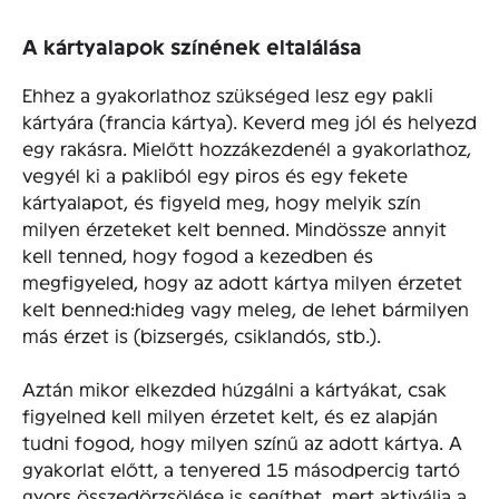
A kártyalapok színének eltalálása
Ehhez a gyakorlathoz szükséged lesz egy pakli
kártyára (francia kártya). Keverd meg jól és helyezd
egy rakásra. Mielőtt hozzákezdenél a gyakorlathoz,
vegyél ki a pakliból egy piros és egy fekete
kártyalapot, és figyeld meg, hogy melyik szín
milyen érzeteket kelt benned. Mindössze annyit
kell tenned, hogy fogod a kezedben és
megfigyeled, hogy az adott kártya milyen érzetet
kelt benned:hideg vagy meleg, de lehet bármilyen
más érzet is (bizsergés, csiklandós, stb.).
Aztán mikor elkezded húzgálni a kártyákat, csak
figyelned kell milyen érzetet kelt, és ez alapján
tudni fogod, hogy milyen színű az adott kártya. A
gyakorlat előtt, a tenyered 15 másodpercig tartó
gyors összedörzsölése is segíthet, mert aktiválja a