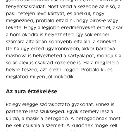
tenyércsakráidat. Most vedd a kezedbe az első, a
pakli tetején lévő kártyát, és anélkül, hogy
megnéznéd, próbáld eltalálni, hogy piros-e vagy
fekete. Hogy a legjobb eredményeket érd el, akár
a homlokodra is helyezheted. Így sok ember
számára általában könnyebb eltalálni a színeket.
De ha úgy érzed úgy könnyebb, akkor bárhová
máshová is helyezheted a kártyalapot, mondjuk a
solar plexus csakrád közelébe is. Ha a megfelelő
helyre teszed, azt érezni fogod. Próbáld ki, és
meglátod milyen jól működik.
Az aura érzékelése
Ez egy eléggé szórakoztató gyakorlat. Ehhez is
partnerre lesz szükséged. Egyik személy lesz a
küldő, a másik a befogadó. A befogadónak most
be kell csuknia a szemeit. A küldőnek mögé kell