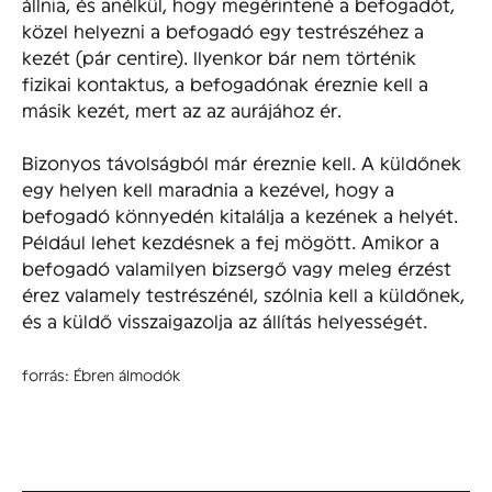
állnia, és anélkül, hogy megérintené a befogadót,
közel helyezni a befogadó egy testrészéhez a
kezét (pár centire). Ilyenkor bár nem történik
fizikai kontaktus, a befogadónak éreznie kell a
másik kezét, mert az az aurájához ér.
Bizonyos távolságból már éreznie kell. A küldőnek
egy helyen kell maradnia a kezével, hogy a
befogadó könnyedén kitalálja a kezének a helyét.
Például lehet kezdésnek a fej mögött. Amikor a
befogadó valamilyen bizsergő vagy meleg érzést
érez valamely testrészénél, szólnia kell a küldőnek,
és a küldő visszaigazolja az állítás helyességét.
forrás: Ébren álmodók