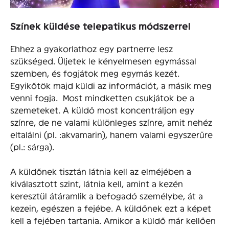
Színek küldése telepatikus módszerrel
Ehhez a gyakorlathoz egy partnerre lesz
szükséged. Üljetek le kényelmesen egymással
szemben, és fogjátok meg egymás kezét.
Egyikőtök majd küldi az információt, a másik meg
venni fogja. Most mindketten csukjátok be a
szemeteket. A küldő most koncentráljon egy
színre, de ne valami különleges színre, amit nehéz
eltalálni (pl. :akvamarin), hanem valami egyszerűre
(pl.: sárga).
A küldőnek tisztán látnia kell az elméjében a
kiválasztott szint, látnia kell, amint a kezén
keresztül átáramlik a befogadó személybe, át a
kezein, egészen a fejébe. A küldőnek ezt a képet
kell a fejében tartania. Amikor a küldő már kellően