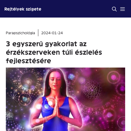
Kilépés
Me
Rejtélyek szigete
a
tartalomba
Parapszichológia
2024-01-24
3 egyszerű gyakorlat az
érzékszerveken túli észlelés
fejlesztésére