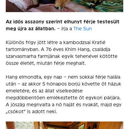
Az idős asszony szerint elhunyt férje testesült
meg újra az állatban.
– írja a
The Sun
Különös frigy jött létre a kambodzsai Kratié
tartományban. A 76 éves Khim Hang, családja
szarvasmarha farmjának egyik tehenével kötötte
össze életét, miután férje meghalt.
Hang elmondta, egy nap – nem sokkal férje halála
után – az akkor 5 hónapos borjú követte őt házuk
emeletére, és az állat viselkedése
megdöbbentően emlékeztette őt egykori párjára.
A jószág megnyalta a nő haját és nyakát, majd egy
„csókot” is adott neki.