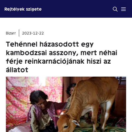
Kilépés
Me
Rejtélyek szigete
a
tartalomba
Bizarr
2023-12-22
Tehénnel házasodott egy
kambodzsai asszony, mert néhai
férje reinkarnációjának hiszi az
állatot