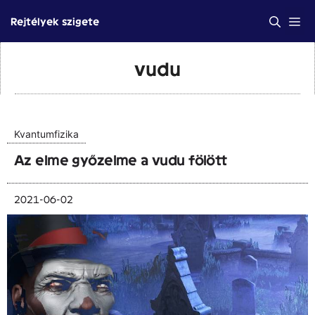
Kilépés
Me
Rejtélyek szigete
a
tartalomba
vudu
Kvantumfizika
Az elme győzelme a vudu fölött
2021-06-02