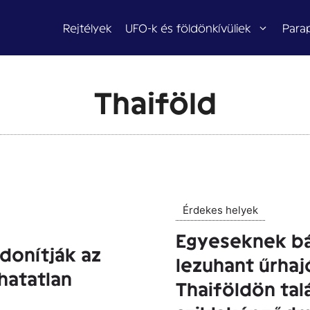
Rejtélyek
UFO-k és földönkívüliek
Para
Thaiföld
Érdekes helyek
Egyeseknek bá
donítják az
lezuhant űrhaj
hatatlan
Thaiföldön tal