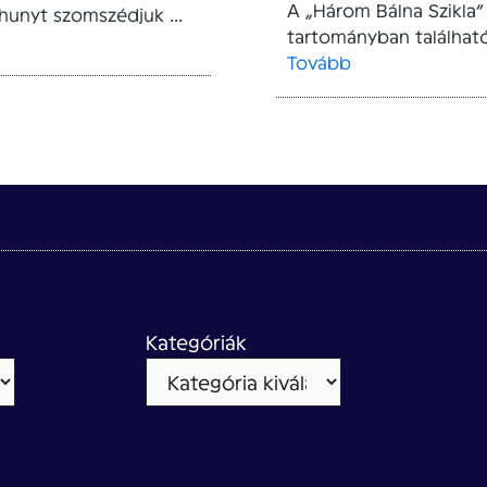
A „Három Bálna Szikla”
lhunyt szomszédjuk ...
tartományban található
Tovább
Kategóriák