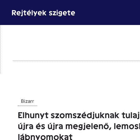
Kilépés
Rejtélyek szigete
a
tartalomba
Bizarr
Elhunyt szomszédjuknak tulaj
újra és újra megjelenő, lemos
lábnyomokat