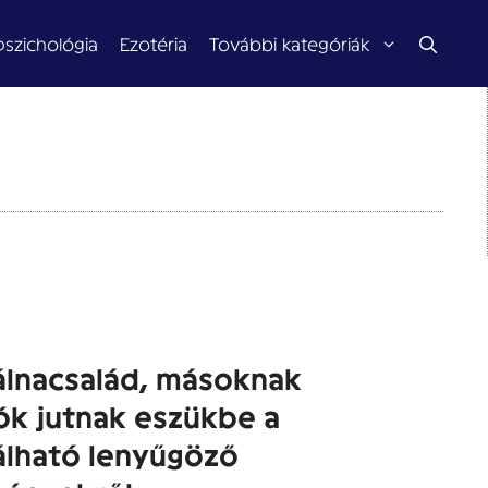
pszichológia
Ezotéria
További kategóriák
lnacsalád, másoknak
ók jutnak eszükbe a
álható lenyűgöző