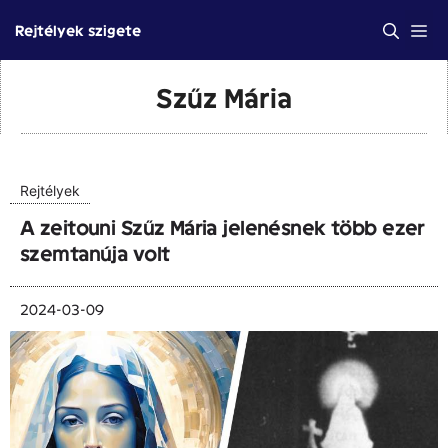
Kilépés
Me
Rejtélyek szigete
a
tartalomba
Szűz Mária
Rejtélyek
A zeitouni Szűz Mária jelenésnek több ezer
szemtanúja volt
2024-03-09