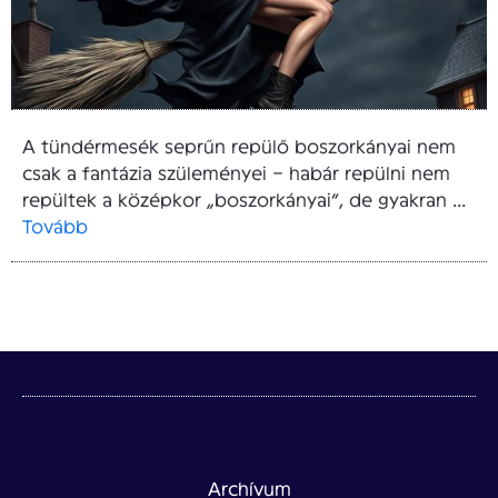
A tündérmesék seprűn repülő boszorkányai nem
csak a fantázia szüleményei – habár repülni nem
repültek a középkor „boszorkányai”, de gyakran ...
Tovább
Archívum