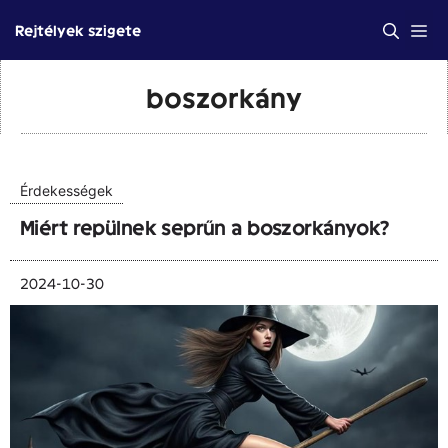
Kilépés
Me
Rejtélyek szigete
a
tartalomba
boszorkány
Érdekességek
Miért repülnek seprűn a boszorkányok?
2024-10-30