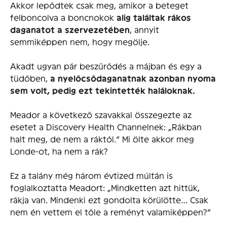
Akkor lepődtek csak meg, amikor a beteget
felboncolva a boncnokok
alig találtak rákos
daganatot a szervezetében
, annyit
semmiképpen nem, hogy megölje.
Akadt ugyan pár beszűrődés a májban és egy a
tüdőben,
a nyelőcsődaganatnak azonban nyoma
sem volt, pedig ezt tekintették haláloknak.
Meador a következő szavakkal összegezte az
esetet a Discovery Health Channelnek: „Rákban
halt meg, de nem a ráktól.” Mi ölte akkor meg
Londe-ot, ha nem a rák?
Ez a talány még három évtized múltán is
foglalkoztatta Meadort: „Mindketten azt hittük,
rákja van. Mindenki ezt gondolta körülötte… Csak
nem én vettem el tőle a reményt valamiképpen?”