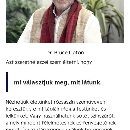
Dr. Bruce Lipton
Azt szeretné ezzel szemléltetni, hogy
mi választjuk meg, mit látunk.
Nézhetjük életünket rózsaszín szemüvegen
keresztül, s e hit táplálni fogja testünket és
lelkünket. Vagy használhatunk sötét színszűrőt,
amely mindent félelmetesnek és fenyegetőnek
mutat. Így azután könnyen válunk betegségek