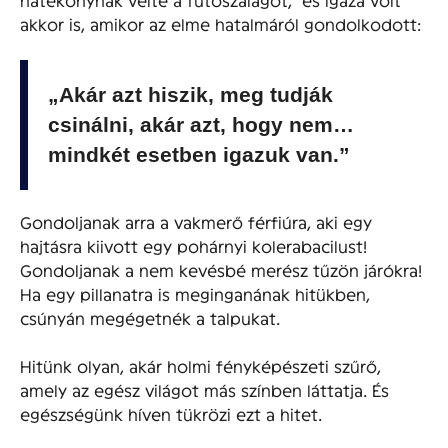
akkor is, amikor az elme hatalmáról gondolkodott:
„Akár azt hiszik, meg tudják
csinálni, akár azt, hogy nem…
mindkét esetben igazuk van.”
Gondoljanak arra a vakmerő férfiúra, aki egy
hajtásra kiivott egy pohárnyi kolerabacilust!
Gondoljanak a nem kevésbé merész tűzön járókra!
Ha egy pillanatra is meginganának hitükben,
csúnyán megégetnék a talpukat.
Hitünk olyan, akár holmi fényképészeti szűrő,
amely az egész világot más színben láttatja. És
egészségünk híven tükrözi ezt a hitet.