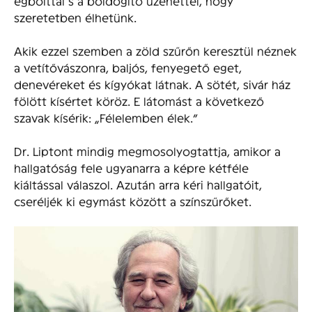
égbolttal s a boldogító üzenettel, hogy
szeretetben élhetünk.
Akik ezzel szemben a zöld szűrőn keresztül néznek
a vetítővászonra, baljós, fenyegető eget,
denevéreket és kígyókat látnak. A sötét, sivár ház
fölött kísértet köröz. E látomást a következő
szavak kísérik: „Félelemben élek.”
Dr. Liptont mindig megmosolyogtattja, amikor a
hallgatóság fele ugyanarra a képre kétféle
kiáltással válaszol. Azután arra kéri hallgatóit,
cseréljék ki egymást között a színszűrőket.