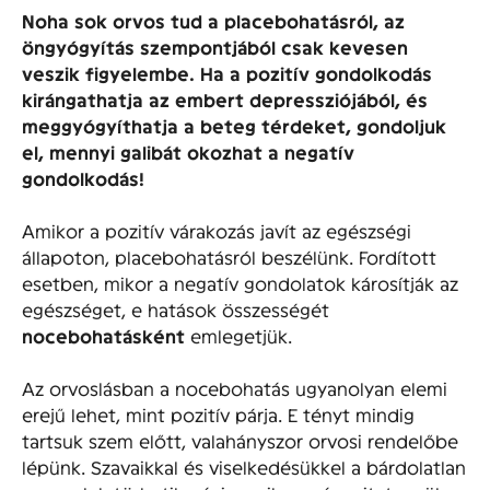
Noha sok orvos tud a placebohatásról, az
öngyógyítás szempontjából csak kevesen
veszik figyelembe. Ha a pozitív gondolkodás
kirángathatja az embert depressziójából, és
meggyógyíthatja a beteg térdeket, gondoljuk
el, mennyi galibát okozhat a negatív
gondolkodás!
Amikor a pozitív várakozás javít az egészségi
állapoton, placebohatásról beszélünk. Fordított
esetben, mikor a negatív gondolatok károsítják az
egészséget, e hatások összességét
nocebohatásként
emlegetjük.
Az orvoslásban a nocebohatás ugyanolyan elemi
erejű lehet, mint pozitív párja. E tényt mindig
tartsuk szem előtt, valahányszor orvosi rendelőbe
lépünk. Szavaikkal és viselkedésükkel a bárdolatlan