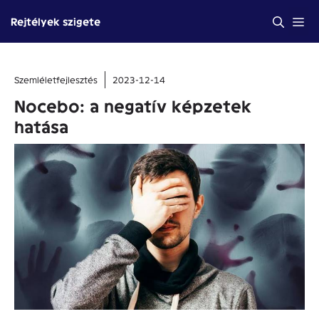
Kilépés
Me
Rejtélyek szigete
a
tartalomba
Szemléletfejlesztés
2023-12-14
Nocebo: a negatív képzetek
hatása