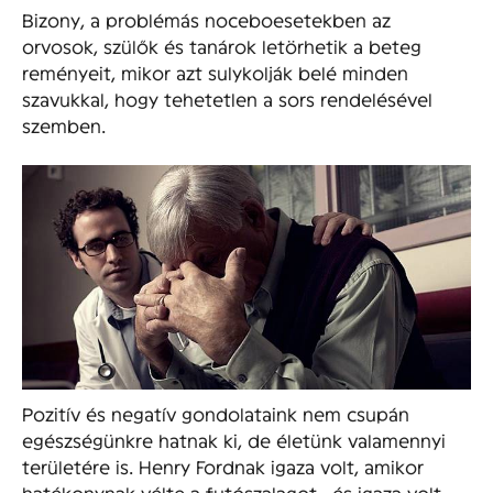
Bizony, a problémás noceboesetekben az
orvosok, szülők és tanárok letörhetik a beteg
reményeit, mikor azt sulykolják belé minden
szavukkal, hogy tehetetlen a sors rendelésével
szemben.
Pozitív és negatív gondolataink nem csupán
egészségünkre hatnak ki, de életünk valamennyi
területére is. Henry Fordnak igaza volt, amikor
hatékonynak vélte a futószalagot, és igaza volt