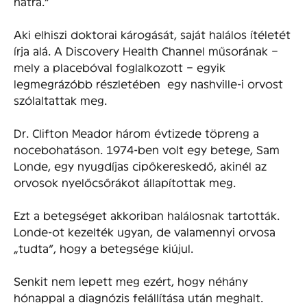
hátra.”
Aki elhiszi doktorai károgását, saját halálos ítéletét
írja alá. A Discovery Health Channel műsorának –
mely a placebóval foglalkozott – egyik
legmegrázóbb részletében egy nashville-i orvost
szólaltattak meg.
Dr. Clifton Meador három évtizede töpreng a
nocebohatáson. 1974-ben volt egy betege, Sam
Londe, egy nyugdíjas cipőkereskedő, akinél az
orvosok nyelőcsőrákot állapítottak meg.
Ezt a betegséget akkoriban halálosnak tartották.
Londe-ot kezelték ugyan, de valamennyi orvosa
„tudta”, hogy a betegsége kiújul.
Senkit nem lepett meg ezért, hogy néhány
hónappal a diagnózis felállítása után meghalt.