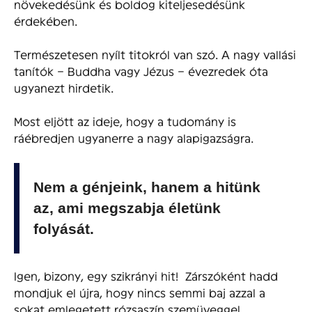
növekedésünk és boldog kiteljesedésünk
érdekében.
Természetesen nyílt titokról van szó. A nagy vallási
tanítók – Buddha vagy Jézus – évezredek óta
ugyanezt hirdetik.
Most eljött az ideje, hogy a tudomány is
ráébredjen ugyanerre a nagy alapigazságra.
Nem a génjeink, hanem a hitünk
az, ami megszabja életünk
folyását.
Igen, bizony, egy szikrányi hit! Zárszóként hadd
mondjuk el újra, hogy nincs semmi baj azzal a
sokat emlegetett rózsaszín szemüveggel.