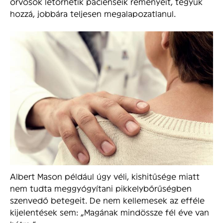
orvosok letörhetik pácienseik reményeit, tegyük
hozzá, jobbára teljesen megalapozatlanul.
Albert Mason például úgy véli, kishitűsége miatt
nem tudta meggyógyítani pikkelybőrűségben
szenvedő betegeit. De nem kellemesek az efféle
kijelentések sem: „Magának mindössze fél éve van