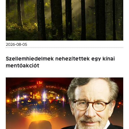
2026-08-05
Szellemhiedelmek nehezítettek egy kínai
mentőakciót