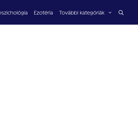
pszichológia
Ezotéria
További kategóriák