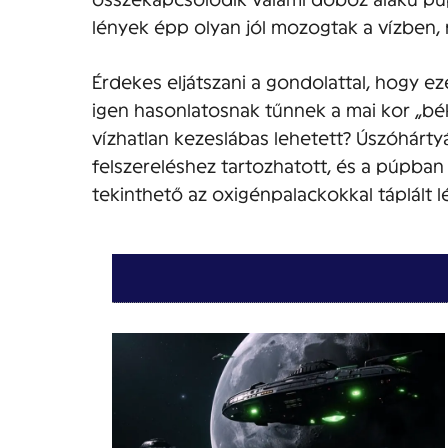
lények épp olyan jól mozogtak a vízben,
Érdekes eljátszani a gondolattal, hogy ez
igen hasonlatosnak tűnnek a mai kor „b
vízhatlan kezeslábas lehetett? Úszóhártyá
felszereléshez tartozhatott, és a púpb
tekinthető az oxigénpalackokkal táplált