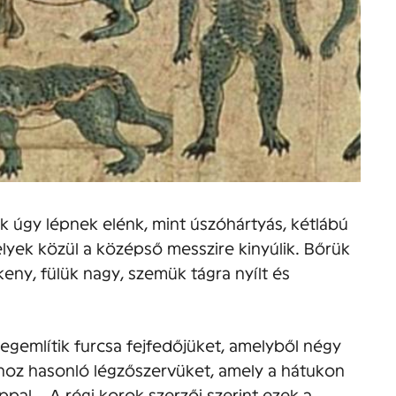
 úgy lépnek elénk, mint úszóhártyás, kétlábú
lyek közül a középső messzire kinyúlik. Bőrük
eny, fülük nagy, szemük tágra nyílt és
gemlítik furcsa fejfedőjüket, amelyből négy
hoz hasonló légzőszervüket, amely a hátukon
pal… A régi korok szerzői szerint ezek a