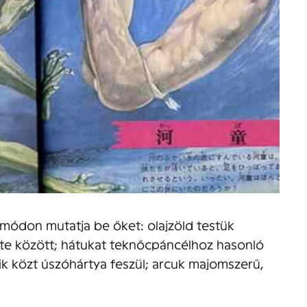
módon mutatja be őket: olajzöld testük
te között; hátukat teknőcpáncélhoz hasonló
ik közt úszóhártya feszül; arcuk majomszerű,