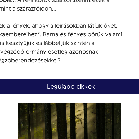
 mint a szárazföldön…
ek a lények, ahogy a leírásokban látjuk őket,
ékaembereihez”. Barna és fényes bőrük valami
s kesztyűjük és lábbelijük szintén a
an végződő ormány esetleg azonosnak
 légzőberendezésekkel?
Legújabb cikkek