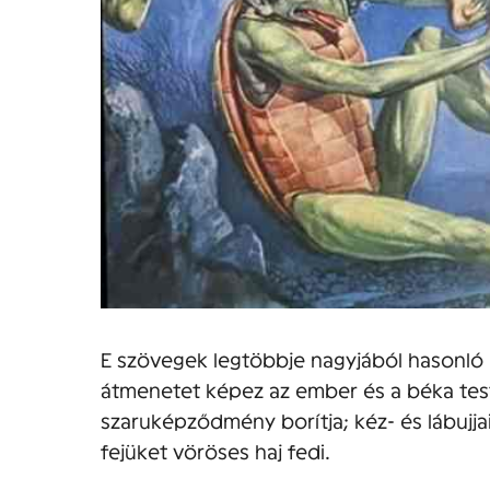
E szövegek legtöbbje nagyjából hasonló 
átmenetet képez az ember és a béka tes
szaruképződmény borítja; kéz- és lábujja
fejüket vöröses haj fedi.