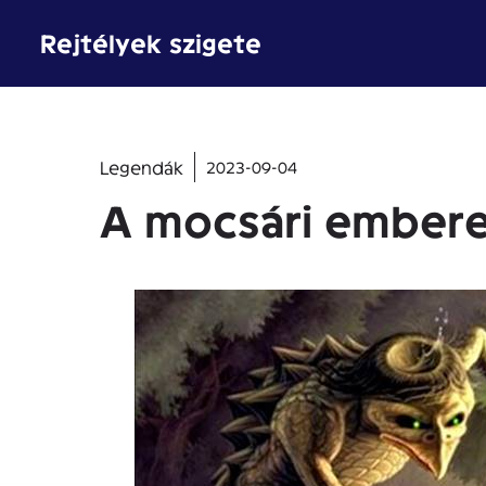
Kilépés
Rejtélyek szigete
a
tartalomba
Legendák
2023-09-04
A mocsári embere