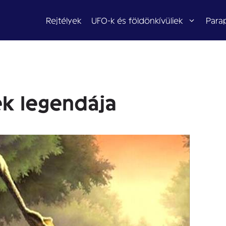
Rejtélyek
UFO-k és földönkívüliek
Para
k legendája