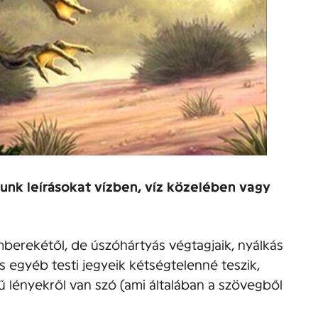
nk leírásokat vízben, víz közelében vagy
mberekétől, de úszóhártyás végtagjaik, nyálkás
s egyéb testi jegyeik kétségtelenné teszik,
ű lényekről van szó (ami általában a szövegből