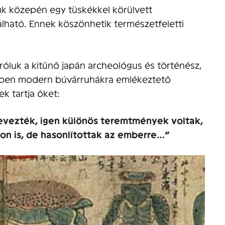
uk közepén egy tüskékkel körülvett
lható. Ennek köszönhetik természetfeletti
k róluk a kitűnő japán archeológus és történész,
yben modern búvárruhákra emlékeztető
k tartja őket:
evezték, igen különös teremtmények voltak,
don is, de hasonlítottak az emberre…”