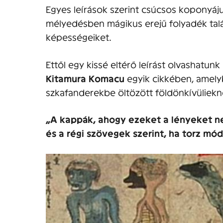
Egyes leírások szerint csúcsos koponyáj
mélyedésben mágikus erejű folyadék talá
képességeiket.
Ettől egy kissé eltérő leírást olvashatun
Kitamura Komacu
egyik cikkében, amel
szkafanderekbe öltözött földönkívüliekne
„A kappák, ahogy ezeket a lényeket n
és a régi szövegek szerint, ha torz mó