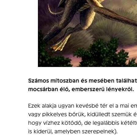
Számos mítoszban és mesében találhatu
mocsárban élő, emberszerű lényekről.
Ezek alakja ugyan kevésbé tér el a mai e
vagy pikkelyes bőrük, kidülledt szemük é
hogy vízhez kötődő, de legalábbis kétélt
is kiderül, amelyben szerepelnek).