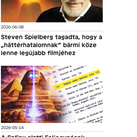
2026-06-08
Steven Spielberg tagadta, hogy a
„háttérhatalomnak” bármi köze
lenne legújabb filmjéhez
2026-05-14