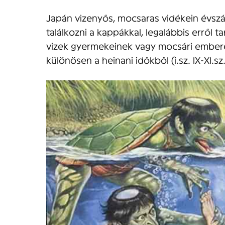
Japán vizenyős, mocsaras vidékein évszá
találkozni a kappákkal, legalábbis erről
vizek gyermekeinek vagy mocsári embere
különösen a heinani időkből (i.sz. IX-XI.s