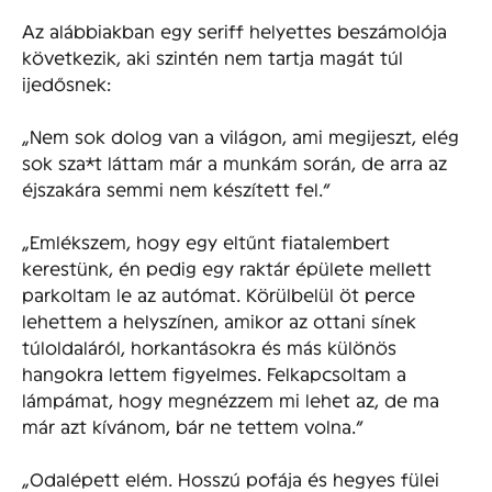
Az alábbiakban egy seriff helyettes beszámolója
következik, aki szintén nem tartja magát túl
ijedősnek:
„Nem sok dolog van a világon, ami megijeszt, elég
sok sza*t láttam már a munkám során, de arra az
éjszakára semmi nem készített fel.”
„Emlékszem, hogy egy eltűnt fiatalembert
kerestünk, én pedig egy raktár épülete mellett
parkoltam le az autómat. Körülbelül öt perce
lehettem a helyszínen, amikor az ottani sínek
túloldaláról, horkantásokra és más különös
hangokra lettem figyelmes. Felkapcsoltam a
lámpámat, hogy megnézzem mi lehet az, de ma
már azt kívánom, bár ne tettem volna.”
„Odalépett elém. Hosszú pofája és hegyes fülei