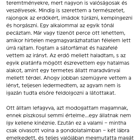
teremtményekre, mert nagyon is valóságosak és
veszélyesek. Mindig is szerettem a természetet,
rajongok az erdőkért, imádok túrázni, kempingezni
és horgászni. Egy alkalommal az egyik tónál
pecáztam. Már vagy tizenöt perce ott lehettem,
amikor hirtelen megmagyarázhatatlan félelem lett
úrrá rajtam. Fogtam a sátorfámat és hazafelé
vettem az irányt. Az erdő mellett haladtam, s az
egyik platánfa mögött észrevettem egy hatalmas
alakot, amint egy termetes állatt maradványai
mellett térdel. Ahogy jobban szemügyre vettem a
lényt, teljesen ledermedtem, az agyam nem is
igazán tudta elsőre feldolgozni a látottakat.
Ott álltam lefagyva, azt modogattam magamnak,
ennek piszkosul semmi értelme…egy állatnak nem
így kellene kinéznie. Ezután ez a valami – mintha
csak olvasott volna a gondolataimban – két lábra
emelkedett, és teljes valójában megmutatta magát