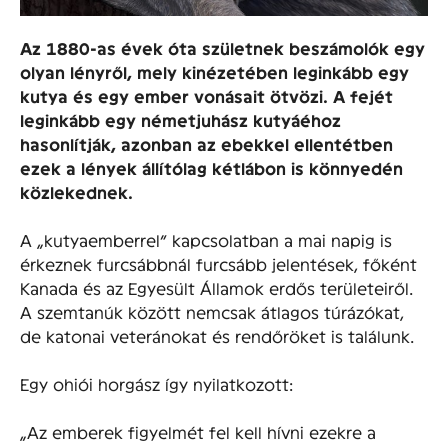
Az 1880-as évek óta születnek beszámolók egy
olyan lényről, mely kinézetében leginkább egy
kutya és egy ember vonásait ötvözi. A fejét
leginkább egy németjuhász kutyáéhoz
hasonlítják, azonban az ebekkel ellentétben
ezek a lények állítólag kétlábon is könnyedén
közlekednek.
A „kutyaemberrel” kapcsolatban a mai napig is
érkeznek furcsábbnál furcsább jelentések, főként
Kanada és az Egyesült Államok erdős területeiről.
A szemtanúk között nemcsak átlagos túrázókat,
de katonai veteránokat és rendőröket is találunk.
Egy ohiói horgász így nyilatkozott:
„Az emberek figyelmét fel kell hívni ezekre a