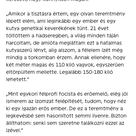
„Amikor a tisztásra értem, egy olyan teremtmény
lépett elém, ami leginkább egy ember és egy
kutya genetikai keverékének tűnt. 21 évet
töltöttem a hadseregben, a világ minden táján
harcoltam, de amióta megláttam ezt a hatalmas
kutyaszerű lényt, alig alszom, a félelem ízét még
mindig a torkomban érzem. Annak ellenére, hogy
két méter magas és 110 kiló vagyok, egyszerűen
eltörpültem mellette. Legalább 150-180 kiló
lehetett.”
„Mint egykori félprofi focista és erőemelő, elég jól
ismerem az izomzat felépítését, tudom, hogy néz
ki egy igazán erős ember. De ez a teremtmény a
legkevésbé sem hasonlított semmi ilyenre. Bizton
állíthatom: senki sem szeretne találkozni ezzel az
izével.”