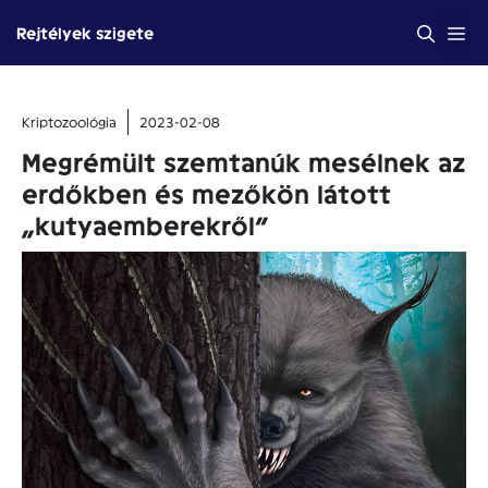
Kilépés
Me
Rejtélyek szigete
a
tartalomba
Kriptozoológia
2023-02-08
Megrémült szemtanúk mesélnek az
erdőkben és mezőkön látott
„kutyaemberekről”