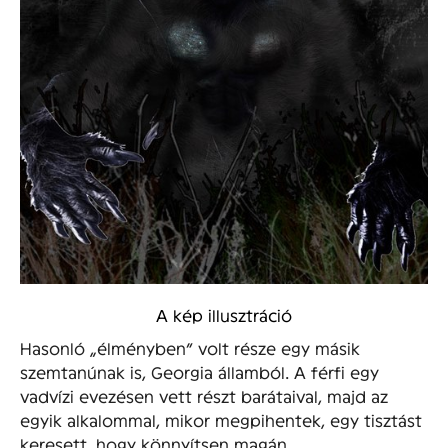
A kép illusztráció
Hasonló „élményben” volt része egy másik
szemtanúnak is, Georgia államból. A férfi egy
vadvízi evezésen vett részt barátaival, majd az
egyik alkalommal, mikor megpihentek, egy tisztást
keresett, hogy könnyítsen magán.