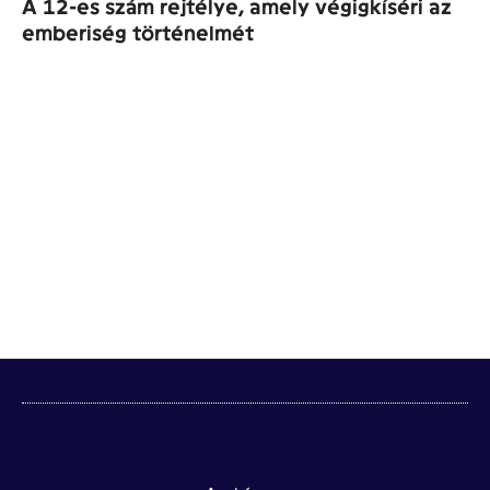
A 12-es szám rejtélye, amely végigkíséri az
emberiség történelmét