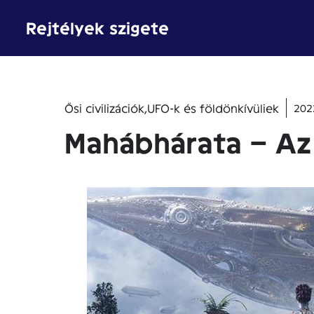
Kilépés
Rejtélyek szigete
a
tartalomba
Ősi civilizációk
,
UFO-k és földönkívüliek
202
Mahábhárata – Az 