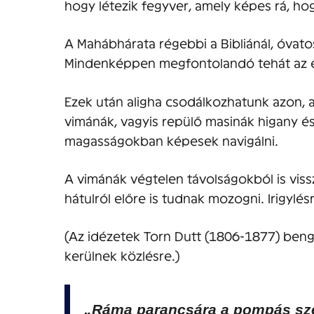
hogy létezik fegyver, amely képes rá, ho
A Mahábhárata régebbi a Bibliánál, óvatos
Mindenképpen megfontolandó tehát az e
Ezek után aligha csodálkozhatunk azon,
vimánák, vagyis repülő masinák higany és 
magasságokban képesek navigálni.
A vimánák végtelen távolságokból is vissza 
hátulról előre is tudnak mozogni. Irigyl
(Az idézetek Torn Dutt (1806-1877) bengá
kerülnek közlésre.)
„Ráma parancsára a pompás szek