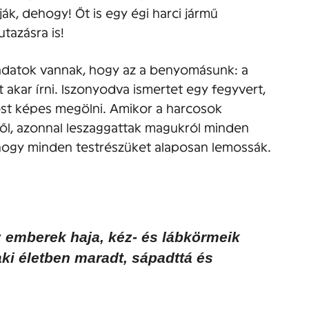
ják, dehogy! Őt is egy égi harci jármű
tazásra is!
datok vannak, hogy az a benyomásunk: a
akar írni. Iszonyodva ismertet egy fegyvert,
ost képes megölni. Amikor a harcosok
ől, azonnal leszaggattak magukról minden
 hogy minden testrészüket alaposan lemossák.
z emberek haja, kéz- és lábkörmeik
aki életben maradt, sápadttá és