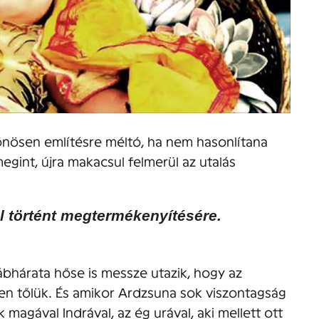
lönösen említésre méltó, ha nem hasonlítana
egint, újra makacsul felmerül az utalás
l történt megtermékenyítésére.
bhárata hőse is messze utazik, hogy az
jen tőlük. És amikor Ardzsuna sok viszontagság
k magával Indrával, az ég urával, aki mellett ott