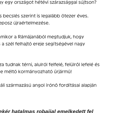
gy egy országot hétévi szárazsággal sújtson?
 becslés szerint is legalább ötezer éves.
posz újraértelmezése.
 amikor a Rámájanából megtudjuk, hogy
a szél felhajtó ereje segítségével nagy
tudnak térni, alulról felfelé, felülről lefelé és
ésre méltó kormányozható űrjármű!
li származású angol írónő fordításai alapján
ér hatalmas robajjal emelkedett fel