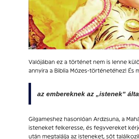
Valójában ez a történet nem is lenne kü
annyira a Biblia Mózes-történetéhez! És m
az embereknek az „istenek” álta
Gilgameshez hasonlóan Ardzsuna, a Mahá
isteneket felkeresse, és fegyvereket kér
után megtalálja az isteneket, sőt találkozi