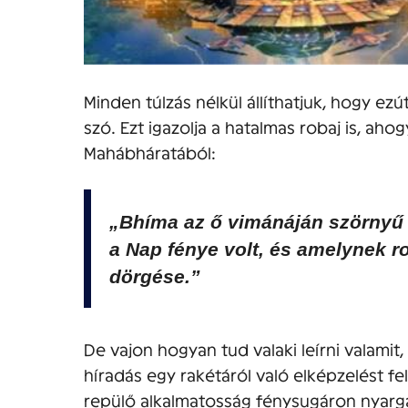
Minden túlzás nélkül állíthatjuk, hogy ezú
szó. Ezt igazolja a hatalmas robaj is, ahog
Mahábháratából:
„Bhíma az ő vimánáján szörnyű 
a Nap fénye volt, és amelynek ro
dörgése.”
De vajon hogyan tud valaki leírni valamit
híradás egy rakétáról való elképzelést fel
repülő alkalmatosság fénysugáron nyargal