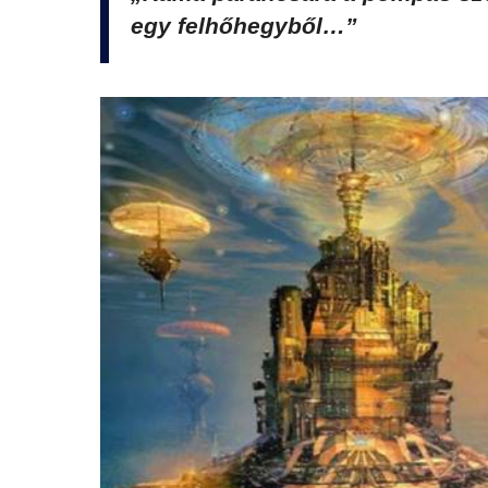
egy felhőhegyből…”