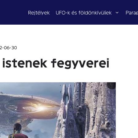
Rejtélyek
UFO-k és földönkívüliek
Para
2-06-30
istenek fegyverei