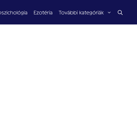
pszichológia
Ezotéria
További kategóriák