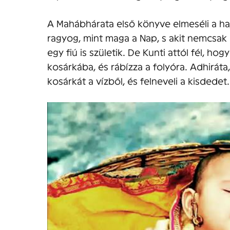
A Mahábhárata első könyve elmeséli a haj
ragyog, mint maga a Nap, s akit nemcsak
egy fiú is születik. De Kunti attól fél, h
kosárkába, és rábízza a folyóra. Adhiráta,
kosárkát a vízből, és felneveli a kisdedet.