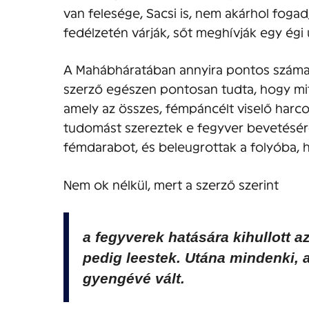
van felesége, Sacsi is, nem akárhol fogad
fedélzetén várják, sőt meghívják egy égi u
A Mahábháratában annyira pontos száma
szerző egészen pontosan tudta, hogy mit 
amely az összes, fémpáncélt viselő harc
tudomást szereztek e fegyver bevetésér
fémdarabot, és beleugrottak a folyóba,
Nem ok nélkül, mert a szerző szerint
a fegyverek hatására kihullott a
pedig leestek. Utána mindenki, 
gyengévé vált.