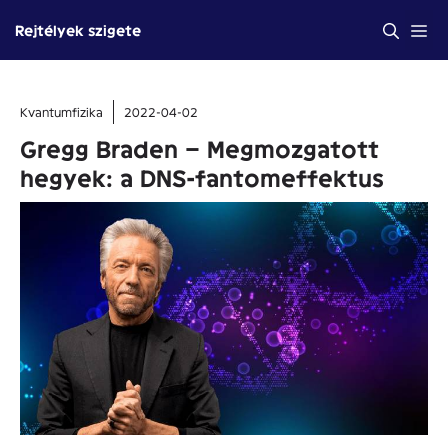
Kilépés
Me
Rejtélyek szigete
a
tartalomba
Kvantumfizika
2022-04-02
Gregg Braden – Megmozgatott
hegyek: a DNS-fantomeffektus