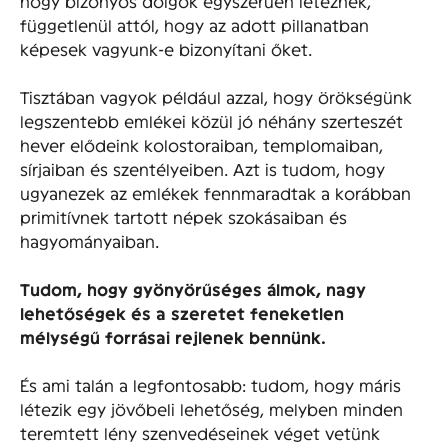
hogy bizonyos dolgok egyszerűen léteznek,
függetlenül attól, hogy az adott pillanatban
képesek vagyunk-e bizonyítani őket.
Tisztában vagyok például azzal, hogy örökségünk
legszentebb emlékei közül jó néhány szerteszét
hever elődeink kolostoraiban, templomaiban,
sírjaiban és szentélyeiben. Azt is tudom, hogy
ugyanezek az emlékek fennmaradtak a korábban
primitívnek tartott népek szokásaiban és
hagyományaiban.
Tudom, hogy gyönyörűséges álmok, nagy
lehetőségek és a szeretet feneketlen
mélységű forrásai rejlenek bennünk.
És ami talán a legfontosabb: tudom, hogy máris
létezik egy jövőbeli lehetőség, melyben minden
teremtett lény szenvedéseinek véget vetünk