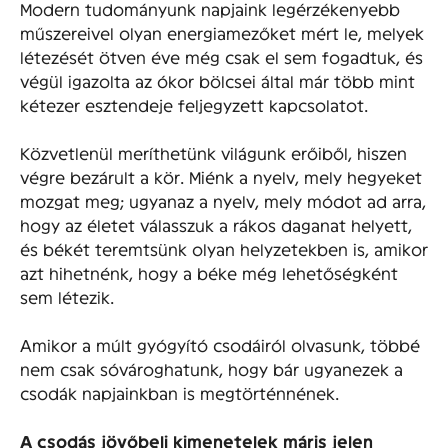
Modern tudományunk napjaink legérzékenyebb
műszereivel olyan energiamezőket mért le, melyek
létezését ötven éve még csak el sem fogadtuk, és
végül igazolta az ókor bölcsei által már több mint
kétezer esztendeje feljegyzett kapcsolatot.
Közvetlenül meríthetünk világunk erőiből, hiszen
végre bezárult a kör. Miénk a nyelv, mely hegyeket
mozgat meg; ugyanaz a nyelv, mely módot ad arra,
hogy az életet válasszuk a rákos daganat helyett,
és békét teremtsünk olyan helyzetekben is, amikor
azt hihetnénk, hogy a béke még lehetőségként
sem létezik.
Amikor a múlt gyógyító csodáiról olvasunk, többé
nem csak sóvároghatunk, hogy bár ugyanezek a
csodák napjainkban is megtörténnének.
A csodás jövőbeli kimenetelek máris jelen