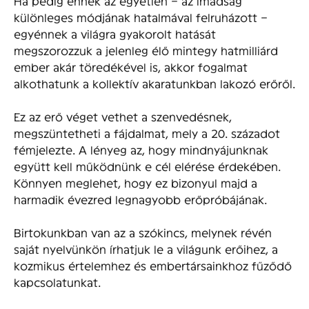
Ha pedig ennek az egyetlen – az imádság
különleges módjának hatalmával felruházott –
egyénnek a világra gyakorolt hatását
megszorozzuk a jelenleg élő mintegy hatmilliárd
ember akár töredékével is, akkor fogalmat
alkothatunk a kollektív akaratunkban lakozó erőről.
Ez az erő véget vethet a szenvedésnek,
megszüntetheti a fájdalmat, mely a 20. századot
fémjelezte. A lényeg az, hogy mindnyájunknak
együtt kell működnünk e cél elérése érdekében.
Könnyen meglehet, hogy ez bizonyul majd a
harmadik évezred legnagyobb erőpróbájának.
Birtokunkban van az a szókincs, melynek révén
saját nyelvünkön írhatjuk le a világunk erőihez, a
kozmikus értelemhez és embertársainkhoz fűződő
kapcsolatunkat.