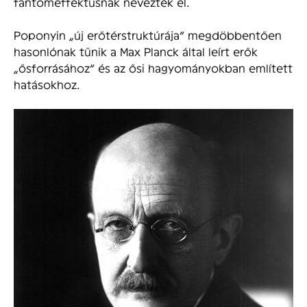
fantomeffektusnak nevezték el.
Poponyin „új erőtérstruktúrája” megdöbbentően
hasonlónak tűnik a Max Planck által leírt erők
„ősforrásához” és az ősi hagyományokban említett
hatásokhoz.