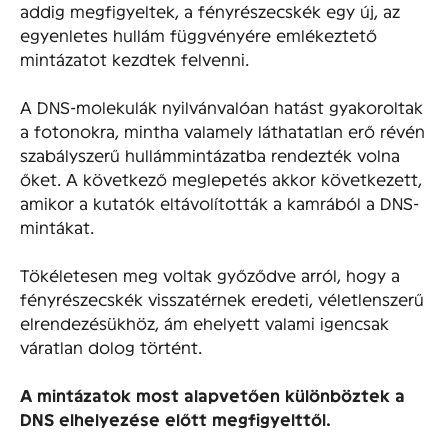
addig megfigyeltek, a fényrészecskék egy új, az
egyenletes hullám függvényére emlékeztető
mintázatot kezdtek felvenni.
A DNS-molekulák nyilvánvalóan hatást gyakoroltak
a fotonokra, mintha valamely láthatatlan erő révén
szabályszerű hullámmintázatba rendezték volna
őket. A következő meglepetés akkor következett,
amikor a kutatók eltávolították a kamrából a DNS-
mintákat.
Tökéletesen meg voltak győződve arról, hogy a
fényrészecskék visszatérnek eredeti, véletlenszerű
elrendezésükhöz, ám ehelyett valami igencsak
váratlan dolog történt.
A mintázatok most alapvetően különböztek a
DNS elhelyezése előtt megfigyelttől.