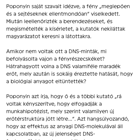
Poponyin saját szavait idézve, a fény „meglepően
és a sejtéseknek ellentmondóan” viselkedett.
Miután leellenőrizték a berendezéseket, és
megismételték a kísérletet, a kutatók nekiláttak
magyarázatot keresni a látottakra.
Amikor nem voltak ott a DNS-minták, mi
befolyásolta vajon a fényrészecskéket?
Hátrahagyott volna a DNS valamiféle maradék
erőt, mely azután is sokáig éreztette hatását, hogy
a biológiai anyagot eltüntették?
Poponyin azt írja, hogy ő és a többi kutató „rá
voltak kényszerítve, hogy elfogadják a
munkahipotézist, mely szerint valamilyen új
erőtérstruktúra jött létre…”. Azt hangsúlyozandó,
hogy az effektus az anyagi DNS-molekulával áll
kapcsolatban, az új jelenséget DNS-