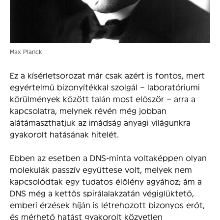
Max Planck
Ez a kísérletsorozat már csak azért is fontos, mert
egyértelmű bizonyítékkal szolgál – laboratóriumi
körülmények között talán most először – arra a
kapcsolatra, melynek révén még jobban
alátámaszthatjuk az imádság anyagi világunkra
gyakorolt hatásának hitelét.
Ebben az esetben a DNS-minta voltaképpen olyan
molekulák passzív együttese volt, melyek nem
kapcsolódtak egy tudatos élőlény agyához; ám a
DNS még a kettős spirálalakzatán végiglüktető,
emberi érzések híján is létrehozott bizonyos erőt,
és mérhető hatást gyakorolt közvetlen