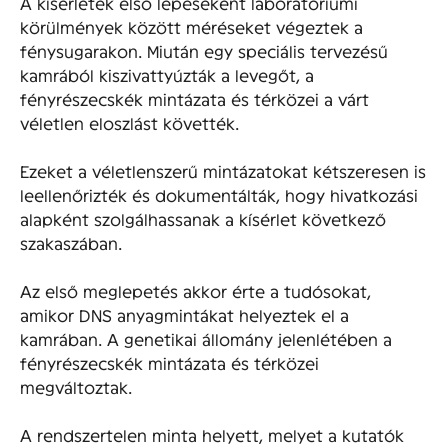
A kísérletek első lépéseként laboratóriumi
körülmények között méréseket végeztek a
fénysugarakon. Miután egy speciális tervezésű
kamrából kiszivattyúzták a levegőt, a
fényrészecskék mintázata és térközei a várt
véletlen eloszlást követték.
Ezeket a véletlenszerű mintázatokat kétszeresen is
leellenőrizték és dokumentálták, hogy hivatkozási
alapként szolgálhassanak a kísérlet következő
szakaszában.
Az első meglepetés akkor érte a tudósokat,
amikor DNS anyagmintákat helyeztek el a
kamrában. A genetikai állomány jelenlétében a
fényrészecskék mintázata és térközei
megváltoztak.
A rendszertelen minta helyett, melyet a kutatók