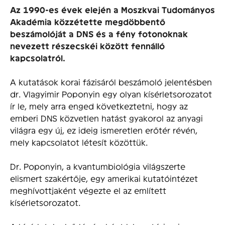
Az 1990-es évek elején a Moszkvai Tudományos
Akadémia közzétette megdöbbentő
beszámolóját a DNS és a fény fotonoknak
nevezett részecskéi között fennálló
kapcsolatról.
A kutatások korai fázisáról beszámoló jelentésben
dr. Vlagyimir Poponyin egy olyan kísérletsorozatot
ír le, mely arra enged következtetni, hogy az
emberi DNS közvetlen hatást gyakorol az anyagi
világra egy új, ez ideig ismeretlen erőtér révén,
mely kapcsolatot létesít közöttük.
Dr. Poponyin, a kvantumbiológia világszerte
elismert szakértője, egy amerikai kutatóintézet
meghívottjaként végezte el az említett
kísérletsorozatot.