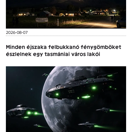
2026-08-07
Minden éjszaka felbukkanó fénygömböket
észlelnek egy tasmániai város lakói