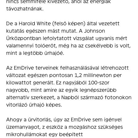
nincs semmiféle kivezető, ahol az energiák
távozhatnának.
De a Harold White (felső képen) által vezetett
kutatás egészen mást mutat. A Johnson
Űrközpontban lefolytatott vizsgálat ugyanis mért
valamennyi tolóerőt, még ha az csekélyebb is volt,
mint a legtöbb űrhajóé.
Az EmDrive terveinek felhasználásával létrehozott
változat egészen pontosan 1,2 millinewton per
kilowattot generált. Ez nagyjából 100-szor
nagyobb, mint amire az egyik legnépszerűbb
alternatív szerkezet, a Napból származó fotonokon
vitorlázó űrhajó képes.
Ahogy a űrvitorlás, úgy az EmDrive sem igényel
üzemanyagot, z eszköz a mozgáshoz szükséges
mikrohullámokat egy beépített