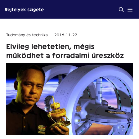
Kilépés
Me
Rejtélyek szigete
a
tartalomba
Tudomány és technika
2016-11-22
Elvileg lehetetlen, mégis
működhet a forradalmi űreszköz