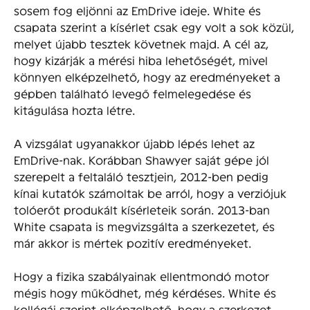
sosem fog eljönni az EmDrive ideje. White és
csapata szerint a kísérlet csak egy volt a sok közül,
melyet újabb tesztek követnek majd. A cél az,
hogy kizárják a mérési hiba lehetőségét, mivel
könnyen elképzelhető, hogy az eredményeket a
gépben található levegő felmelegedése és
kitágulása hozta létre.
A vizsgálat ugyanakkor újabb lépés lehet az
EmDrive-nak. Korábban Shawyer saját gépe jól
szerepelt a feltaláló tesztjein, 2012-ben pedig
kínai kutatók számoltak be arról, hogy a verziójuk
tolóerőt produkált kísérleteik során. 2013-ban
White csapata is megvizsgálta a szerkezetet, és
már akkor is mértek pozitív eredményeket.
Hogy a fizika szabályainak ellentmondó motor
mégis hogy működhet, még kérdéses. White és
kollégái szerint elképzelhető, hogy a szerkezet