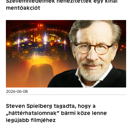
Szellemhiedelmek nehezítettek egy kínai
mentőakciót
2026-06-08
Steven Spielberg tagadta, hogy a
„háttérhatalomnak” bármi köze lenne
legújabb filmjéhez