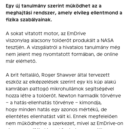
Egy új tanulmány szerint működhet az a
meghajtási rendszer, amely elvileg ellentmond a
fizika szabályainak.
A sokat vitatott motor, az EmDrive
viszonylag alacsony tolóerőt produkált a NASA
tesztjén. A vizsgálatról a hivatalos tanulmány még
nem jelent meg nyomtatott formában, de online
már elérhető.
A brit feltaláló, Roger Shawyer által tervezett
eszköz az elképzelések szerint egy kis kúp alakú
kamrában pattogó mikrohullámok segítségével
hozza létre a tolóerőt. Newton harmadik törvénye
– a hatás-ellenhatás törvénye – kimondja,
hogy minden hatás egy azonos mértékű, de
ellentétes ellenhatást vált ki. Ennek megfelelően
nem működhetne a szerkezet, mivel az EmDrive-on