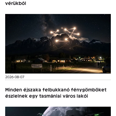
vérükből
2026-08-07
Minden éjszaka felbukkanó fénygömböket
észlelnek egy tasmániai város lakói