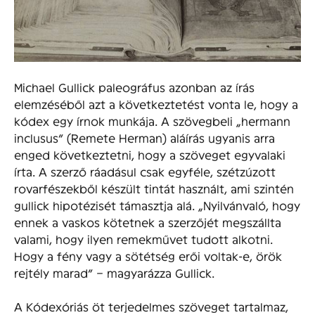
Michael Gullick paleográfus azonban az írás
elemzéséből azt a következtetést vonta le, hogy a
kódex egy írnok munkája. A szövegbeli „hermann
inclusus” (Remete Herman) aláírás ugyanis arra
enged következtetni, hogy a szöveget egyvalaki
írta. A szerző ráadásul csak egyféle, szétzúzott
rovarfészekből készült tintát használt, ami szintén
gullick hipotézisét támasztja alá. „Nyilvánvaló, hogy
ennek a vaskos kötetnek a szerzőjét megszállta
valami, hogy ilyen remekművet tudott alkotni.
Hogy a fény vagy a sötétség erői voltak-e, örök
rejtély marad” – magyarázza Gullick.
A Kódexóriás öt terjedelmes szöveget tartalmaz,