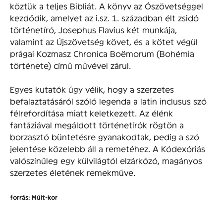
köztük a teljes Bibliát. A könyv az Ószövetséggel
kezdődik, amelyet az i.sz. 1. században élt zsidó
történetíró, Josephus Flavius két munkája,
valamint az Újszövetség követ, és a kötet végül
prágai Kozmasz Chronica Boëmorum (Bohémia
története) című művével zárul.
Egyes kutatók úgy vélik, hogy a szerzetes
befalaztatásáról szóló legenda a latin inclusus szó
félrefordítása miatt keletkezett. Az élénk
fantáziával megáldott történetírók rögtön a
borzasztó büntetésre gyanakodtak, pedig a szó
jelentése közelebb áll a remetéhez. A Kódexóriás
valószínűleg egy külvilágtól elzárkózó, magányos
szerzetes életének remekműve.
forrás: Múlt-kor