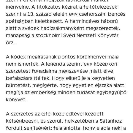
igényelne. A titokzatos kézirat a feltételezések
szerint a 13. század elején egy csehországi bencés
apátságban keletkezett. A harmincéves háború
alatt a svédek hadizsákmányként megszerezték,
manapság a stockholmi Svéd Nemzeti Könyvtár
őrzi.
A kódex megírásának pontos körülményei máig
nem ismertek. A legenda szerint egy középkori
szerzetest fogadalma megszegése miatt élve
befalazásra ítéltek. Hogy elkerülje a kegyetlen
büntetést, megígérte, hogy egyetlen éjszaka alatt
megírja az emberiség minden tudását egybegyűjtő
könyvet.
A szerzetes az éjfél közeledtével kezdett
kétségbeesni, és szorult helyzetében a Sátánhoz
fordult segítségért: felajánlotta, hogy eladja neki a