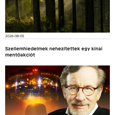
2026-08-05
Szellemhiedelmek nehezítettek egy kínai
mentőakciót