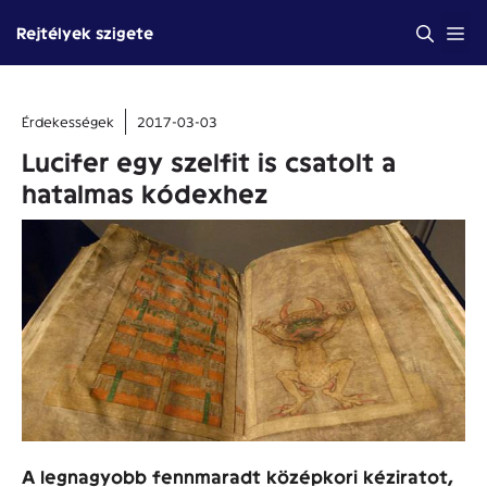
Kilépés
Me
Rejtélyek szigete
a
tartalomba
Érdekességek
2017-03-03
Lucifer egy szelfit is csatolt a
hatalmas kódexhez
A legnagyobb fennmaradt középkori kéziratot,