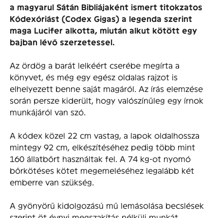
a magyarul Sátán Bibliájaként ismert titokzatos
Kódexóriást (Codex Gigas) a legenda szerint
maga Lucifer alkotta, miután alkut kötött egy
bajban lévő szerzetessel.
Az ördög a barát lelkéért cserébe megírta a
könyvet, és még egy egész oldalas rajzot is
elhelyezett benne saját magáról. Az írás elemzése
során persze kiderült, hogy valószínűleg egy írnok
munkájáról van szó.
A kódex közel 22 cm vastag, a lapok oldalhossza
mintegy 92 cm, elkészítéséhez pedig több mint
160 állatbőrt használtak fel. A 74 kg-ot nyomó
bőrkötéses kötet megemeléséhez legalább két
emberre van szükség.
A gyönyörű kidolgozású mű lemásolása becslések
szerint öt évnyi megszakítás nélküli munkát