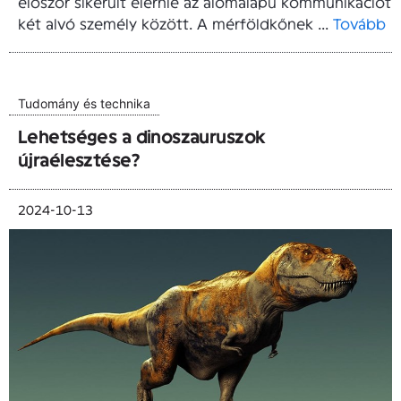
először sikerült elérnie az álomalapú kommunikációt
két alvó személy között. A mérföldkőnek ...
Tovább
Tudomány és technika
Lehetséges a dinoszauruszok
újraélesztése?
2024-10-13