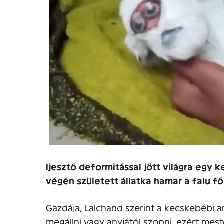
Ijesztő deformitással jött világra egy
végén született állatka hamar a falu fő
Gazdája, Lalchand szerint a kecskebébi a
megállni vagy anyjától szopni, ezért mest