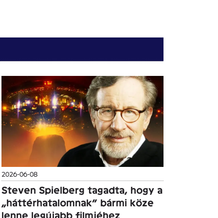
2026-06-08
Steven Spielberg tagadta, hogy a
„háttérhatalomnak” bármi köze
lenne legújabb filmjéhez