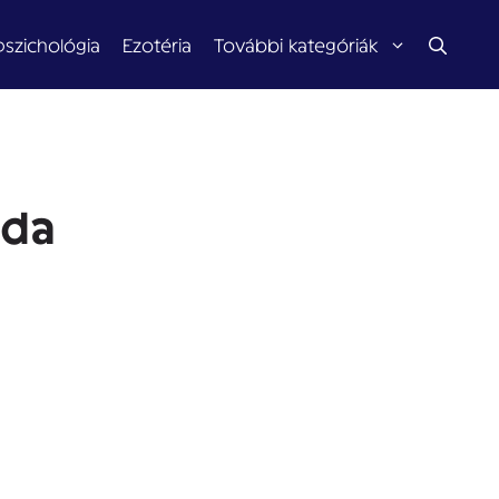
pszichológia
Ezotéria
További kategóriák
ida