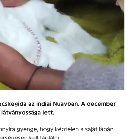
 kecskegida az indiai Nuavban. A december
 látványossága lett.
nnyira gyenge, hogy képtelen a saját lábán
erségesen kell táplálni.