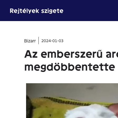
Kilépés
Rejtélyek szigete
a
tartalomba
Bizarr
2024-01-03
Az emberszerű arc
megdöbbentette az