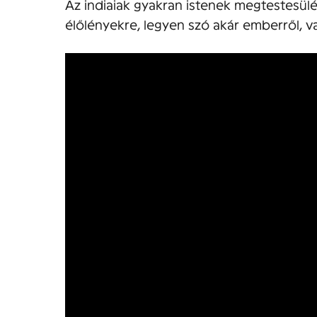
Az indiaiak gyakran istenek megtestesülé
élőlényekre, legyen szó akár emberről, vag