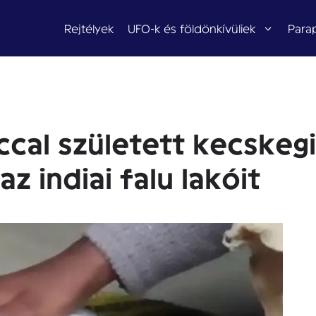
Rejtélyek
UFO-k és földönkívüliek
Para
cal született kecskeg
 indiai falu lakóit