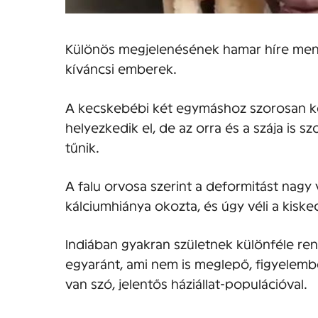
Különös megjelenésének hamar híre ment,
kíváncsi emberek.
A kecskebébi két egymáshoz szorosan k
helyezkedik el, de az orra és a szája is 
tűnik.
A falu orvosa szerint a deformitást nagy 
kálciumhiánya okozta, és úgy véli a kiskec
Indiában gyakran születnek különféle re
egyaránt, ami nem is meglepő, figyelemb
van szó, jelentős háziállat-populációval.