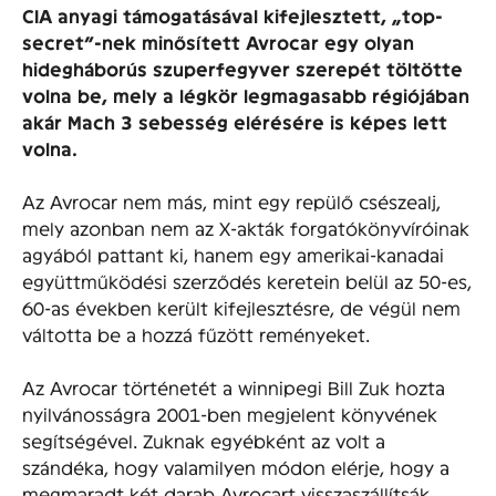
CIA anyagi támogatásával kifejlesztett, „top-
secret”-nek minősített Avrocar egy olyan
hidegháborús szuperfegyver szerepét töltötte
volna be, mely a légkör legmagasabb régiójában
akár Mach 3 sebesség elérésére is képes lett
volna.
Az Avrocar nem más, mint egy repülő csészealj,
mely azonban nem az X-akták forgatókönyvíróinak
agyából pattant ki, hanem egy amerikai-kanadai
együttműködési szerződés keretein belül az 50-es,
60-as években került kifejlesztésre, de végül nem
váltotta be a hozzá fűzött reményeket.
Az Avrocar történetét a winnipegi Bill Zuk hozta
nyilvánosságra 2001-ben megjelent könyvének
segítségével. Zuknak egyébként az volt a
szándéka, hogy valamilyen módon elérje, hogy a
megmaradt két darab Avrocart visszaszállítsák