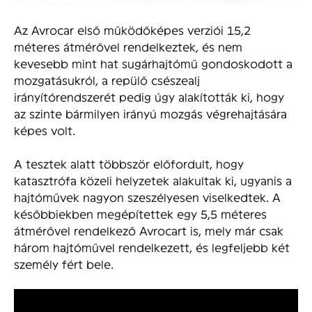
Az Avrocar első működőképes verziói 15,2
méteres átmérővel rendelkeztek, és nem
kevesebb mint hat sugárhajtómű gondoskodott a
mozgatásukról, a repülő csészealj
irányítórendszerét pedig úgy alakították ki, hogy
az szinte bármilyen irányú mozgás végrehajtására
képes volt.
A tesztek alatt többször előfordult, hogy
katasztrófa közeli helyzetek alakultak ki, ugyanis a
hajtóművek nagyon szeszélyesen viselkedtek. A
későbbiekben megépítettek egy 5,5 méteres
átmérővel rendelkező Avrocart is, mely már csak
három hajtóművel rendelkezett, és legfeljebb két
személy fért bele.