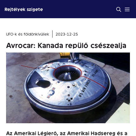
Kilépés
Me
Rejtélyek szigete
a
tartalomba
UFO-k és földönkívüliek
2023-12-25
Avrocar: Kanada repülő csészealja
Az Amerikai Légierő, az Amerikai Hadsereg és a