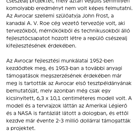
csészealj projektet, mely aztán végülis semmilyen
komolyabb eredményt nem volt képes felmutatni.
Az Avrocar szellemi szülőatyja John Frost, a
kanadai A. V. Roe cég vezető tervezője volt, aki
tervezőkből, mérnökökből és technikusokból álló
fejlesztőcsapatot hozott létre a repülő csészealj
kifejlesztésének érdekében.
Az Avrocar fejlesztési munkálatai 1952-ben
kezdődtek meg, és 1953-ban a további anyagi
támogatások megszerzésének érdekében már
meg is tartották az Avrocar első tesztpéldányának
bemutatóját, mely azonban még csak egy
kicsinyített, 6,3 x 10,1 centiméteres modell volt. A
modell és a tervrajzok láttán az Amerikai Légierő
és a NASA is fantáziát látott a dologban, és ettől
kezdve már évente 2-3 millió dollárral támogatták
a projektet.