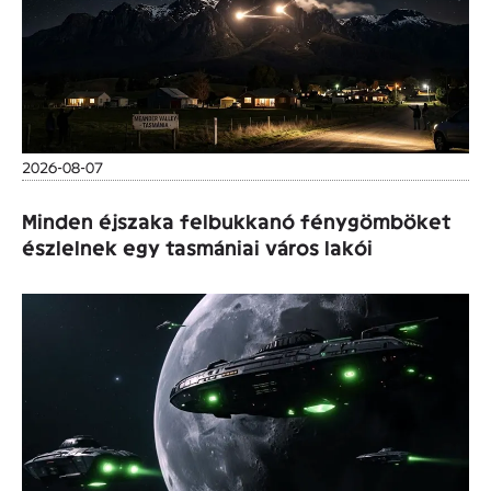
2026-08-07
Minden éjszaka felbukkanó fénygömböket
észlelnek egy tasmániai város lakói