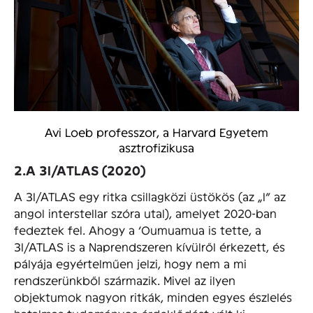
Avi Loeb professzor, a Harvard Egyetem
asztrofizikusa
2.A 3I/ATLAS (2020)
A 3I/ATLAS egy ritka csillagközi üstökös (az „I” az
angol interstellar szóra utal), amelyet 2020-ban
fedeztek fel. Ahogy a ‘Oumuamua is tette, a
3I/ATLAS is a Naprendszeren kívülről érkezett, és
pályája egyértelműen jelzi, hogy nem a mi
rendszerünkből származik. Mivel az ilyen
objektumok nagyon ritkák, minden egyes észlelés