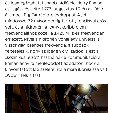
és legmegfoghatatlanabb rádiójele. Jerry Ehman
csillagász észlelte 1977. augusztus 15-én az Ohio
állambeli Big Ear rádióteleszkóppal. A jel
mindössze 72 másodpercig tartott, rendkívül erős
volt, és a hidrogén, a leggyakoribb elem
frekvenciájához közel, a 1420 MHz-es frekvencián
érkezett. Mivel a hidrogén vonal egy univerzális,
viszonylag csendes frekvencia, a tudósok
feltételezik, hogy az idegen civilizációk is ezt a
„kozmikus jelzőt” használnák a kommunikációra.
Ehman annyira meglepődött az adaton, hogy a
kinyomtatott lap szélére írta a mára ikonikussá vált
„Wow!” felkiáltást.