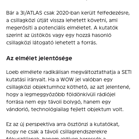
Bár a 3I/ATLAS csak 2020-ban került felfedezésre,
a csillagközi útját vissza lehetett követni, ami
megerősíti a potenciális elméletet. A kutatók
szerint az üstökös vagy egy hozzá hasonló
csillagközi látogató lehetett a forrás.
Az elmélet jelentősége
Loeb elmélete radikálisan megváltoztathatja a SETI
kutatási irányait. Ha a WOW jel valóban egy
csillagközi objektumhoz köthető, az azt jelentené,
hogy a legmeggyőzőbb földönkívüli rádiójel
forrása nem egy távoli bolygó, hanem egy
vándorló, technológiailag fejlett objektum volt.
Ez az új perspektíva arra ösztönzi a kutatókat,
hogy ne csak a távoli csillagrendszerekre
fókuszáljanak, hanem aktívan keressék a