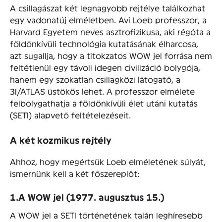
A csillagászat két legnagyobb rejtélye találkozhat
egy vadonatúj elméletben. Avi Loeb professzor, a
Harvard Egyetem neves asztrofizikusa, aki régóta a
földönkívüli technológia kutatásának élharcosa,
azt sugallja, hogy a titokzatos WOW jel forrása nem
feltétlenül egy távoli idegen civilizáció bolygója,
hanem egy szokatlan csillagközi látogató, a
3I/ATLAS üstökös lehet. A professzor elmélete
felbolygathatja a földönkívüli élet utáni kutatás
(SETI) alapvető feltételezéseit.
A két kozmikus rejtély
Ahhoz, hogy megértsük Loeb elméletének súlyát,
ismernünk kell a két főszereplőt:
1.A WOW jel (1977. augusztus 15.)
A WOW jel a SETI történetének talán leghíresebb