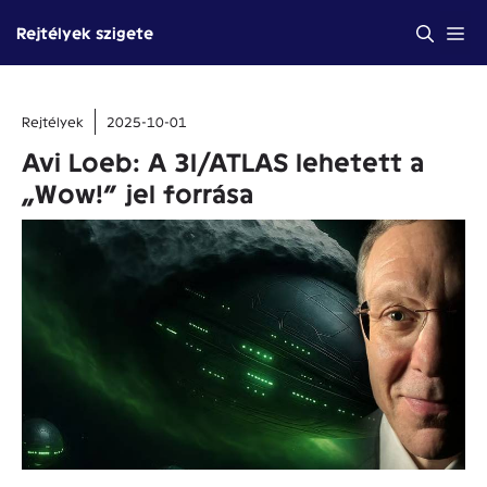
Kilépés
Me
Rejtélyek szigete
a
tartalomba
Rejtélyek
2025-10-01
Avi Loeb: A 3I/ATLAS lehetett a
„Wow!” jel forrása