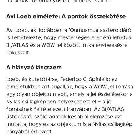
hatalmas tudományos érdeklődést vált ki.
Avi Loeb elmélete: A pontok összekötése
Avi Loeb, aki korábban a ‘Oumuamua aszteroidáról
is feltételezte, hogy mesterséges eredetű lehet, a
3I/ATLAS és a WOW jel közötti ritka egybeesésre
fókuszált.
A hiányzó láncszem
Loeb, és kutatótársa, Federico C. Spiniello az
elméletükben azt sugallják, hogy a WOW jel forrása
egy olyan objektum volt, amely a jel észlelésekor a
Nyilas csillagképben helyezkedett el – a jel
forrásának feltételezett irányában. Az 3I/ATLAS
üstökösről szóló adatok későbbi elemzése azt
mutatta, hogy ez az objektum is a Nyilas csillagkép
irányából érkezett.