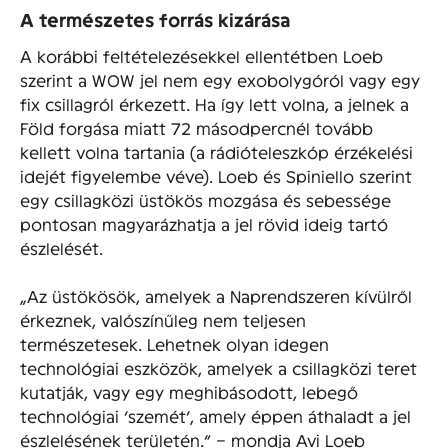
A természetes forrás kizárása
A korábbi feltételezésekkel ellentétben Loeb
szerint a WOW jel nem egy exobolygóról vagy egy
fix csillagról érkezett. Ha így lett volna, a jelnek a
Föld forgása miatt 72 másodpercnél tovább
kellett volna tartania (a rádióteleszkóp érzékelési
idejét figyelembe véve). Loeb és Spiniello szerint
egy csillagközi üstökös mozgása és sebessége
pontosan magyarázhatja a jel rövid ideig tartó
észlelését.
„Az üstökösök, amelyek a Naprendszeren kívülről
érkeznek, valószínűleg nem teljesen
természetesek. Lehetnek olyan idegen
technológiai eszközök, amelyek a csillagközi teret
kutatják, vagy egy meghibásodott, lebegő
technológiai ‘szemét’, amely éppen áthaladt a jel
észlelésének területén.” – mondja Avi Loeb