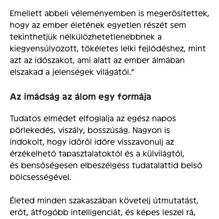
Emellett abbeli véleményemben is megerősítettek,
hogy az ember életének egyetlen részét sem
tekinthetjük nélkülözhetetlenebbnek a
kiegyensúlyozott, tökéletes lelki
fejlődéshez, mint
azt az időszakot, ami alatt az ember álmában
elszakad a jelenségek világától.”
Az imádság az álom egy formája
Tudatos elmédet elfoglalja az egész napos
pörlekedés, viszály, bosszúság. Nagyon is
indokolt, hogy időről időre visszavonulj az
érzékelhető tapasztalatoktól és a külvilágtól,
és bensőségesen elbeszélgess tudatalattid belső
bölcsességével.
Életed minden szakaszában követelj útmutatást,
erőt, átfogóbb intelligenciát, és képes leszel rá,