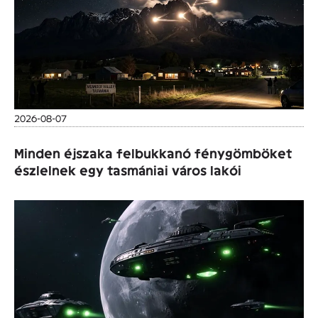
2026-08-07
Minden éjszaka felbukkanó fénygömböket
észlelnek egy tasmániai város lakói