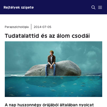
Kilépés
Me
Rejtélyek szigete
a
tartalomba
Parapszichológia
2014-07-05
Tudatalattid és az álom csodái
A nap huszonnégy órájából általában nyolcat