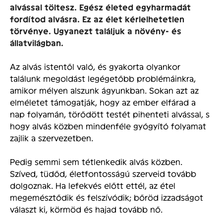
alvással töltesz. Egész életed egyharmadát
fordítod alvásra. Ez az élet kérlelhetetlen
törvénye. Ugyanezt találjuk a növény- és
állatvilágban.
Az alvás istentől való, és gyakorta olyankor
találunk megoldást legégetőbb problémáinkra,
amikor mélyen alszunk ágyunkban. Sokan azt az
elméletet támogatják, hogy az ember elfárad a
nap folyamán, törődött testét pihenteti alvással, s
hogy alvás közben mindenféle gyógyító folyamat
zajlik a szervezetben.
Pedig semmi sem tétlenkedik alvás közben.
Szíved, tüdőd, életfontosságú szerveid tovább
dolgoznak. Ha lefekvés előtt ettél, az étel
megemésztődik és felszívódik; bőröd izzadságot
választ ki, körmöd és hajad tovább nő.