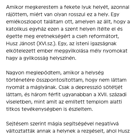
Amikor megkerestem a fekete lyuk helyét, azonnal
rájöttem, miért van olyan rosszul ez a hely. Egy
emlékoszlopot találtam ott, amelyen az állt, hogy a
katolikus egyház ezen a szent helyen ítélte el és
égette meg eretnekségért a cseh reformátort,
Husz Jánost (XVI.sz.). Egy, az isteni igazságnak
elkötelezett ember meggyilkolása mély nyomokat
hagy a gyilkosság helyszínén.
Nagyon meglepődtem, amikor a helység
történetére összpontosítottam, hogy nem láttam
nyomát a máglyának. Csak a depresszió sötétjét
láttam, és három férfit ugyanabban a XVII. századi
viseletben, mint amit az említett templom alatti
titkos tevékenységben is észleltem.
Sejtésem szerint mágia segítségével negatívvá
változtatták annak a helynek a rezgéseit, ahol Husz