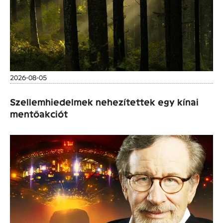
2026-08-05
Szellemhiedelmek nehezítettek egy kínai
mentőakciót