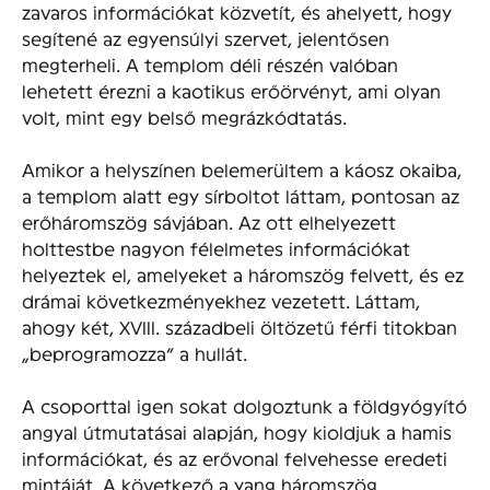
zavaros információkat közvetít, és ahelyett, hogy
segítené az egyensúlyi szervet, jelentősen
megterheli. A templom déli részén valóban
lehetett érezni a kaotikus erőörvényt, ami olyan
volt, mint egy belső megrázkódtatás.
Amikor a helyszínen belemerültem a káosz okaiba,
a templom alatt egy sírboltot láttam, pontosan az
erőháromszög sávjában. Az ott elhelyezett
holttestbe nagyon félelmetes információkat
helyeztek el, amelyeket a háromszög felvett, és ez
drámai következményekhez vezetett. Láttam,
ahogy két, XVIII. századbeli öltözetű férfi titokban
„beprogramozza” a hullát.
A csoporttal igen sokat dolgoztunk a földgyógyító
angyal útmutatásai alapján, hogy kioldjuk a hamis
információkat, és az erővonal felvehesse eredeti
mintáját. A következő a yang háromszög