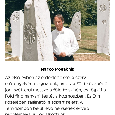
Marko Pogačnik
Az első évben az érdeklődőkkel a szerv
erőtengelyén dolgoztunk, amely a Föld közepéből
jön, szétterül messze a föld felszínén, és rögzíti a
Föld finomanyagi testét a kozmoszban. Ez Egg
közelében található, a tópart felett. A
fénygömbön belül lévő helységek egyéb
problémáival is foglalkoztunk.