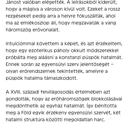
Jánost valóban elégették. A leírásokból kiderült,
hogy a máglya a városon kívül volt. Ezeket a rossz
rezgéseket pedig arra a helyre fókuszálták, ahol
ma az emlékoszlop áll, hogy megzavarják a yang
háromszög erővonalait.
Intuíciómmal követtem a képet, és azt érzékeltem,
hogy egy ezoterikus páholy okkult módszerekkel
próbálta meg aláásni a konstanzi püspök hatalmát.
Ennek során az egyensúlyi szerv jelentőségét –
olyan erőrendszernek tekintették, amelyre a
püspök hatalma támaszkodott.
A XVIII. századi felvilágosodás értelmében azt
gondolták, hogy az erőháromszögek blokkolásával
megdönthetik az egyház hatalmát. Így bénította
meg a Föld egyik érzékeny egyensúlyi szervét, két
hatalmi struktúra közötti megoldatlan harc.