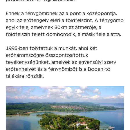
Ennek a fénygömbnek az a pont a középpontja,
ahol az erőtengely eléri a földfelszínt. A fénygömb
egyik fele, amelynek 30km az átmérője, a
földfelszín felett domborodik, a másik fele alatta.
1995-ben folytattuk a munkát, ahol két
erőháromszögre összpontosítottuk
tevékenységünket, amelyek az egyensúlyi szerv
erőtengelyét és a fénygömböt is a Boden-tó
tájékára rögzítik.