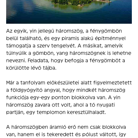
Az egyik, yin jellegű háromszög, a fénygömbön
belül található, és egy piramis alakú építménnyel
támogatja a szerv tengelyét. A másikat, amelyik
túlnyúlik a gömbön, yang háromszögnek is lehetne
nevezni. Feladata, hogy befogja a fénygömböt a
körülötte lévő tájba.
Már a tanfolyam előkészületei alatt figyelmeztetett
a földgyógyító angyal, hogy mindkét háromszög
funkciója egy-egy ponton blokkolva van. A yin
háromszög zavara ott volt, ahol a tó nyugati
partján, egy templomon keresztülhaladt.
A háromszögben áramló erő nem csak blokkolva
van, hanem el is tekeredett és pólust váltott, így