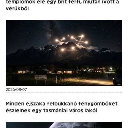
templomok elé egy brit férfi, miután ivott a
vérükből
2026-08-07
Minden éjszaka felbukkanó fénygömböket
észlelnek egy tasmániai város lakói