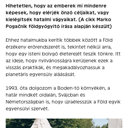
Hihetetlen, hogy az emberek mi mindenre
képesek, hogy elérjék önző céljaikat, vagy
kielégítsék hatalmi vágyaikat. (A cikk
Marko
Pogačnik földgyógyító írása alapján készült)
Ehhez hatalmukba kerítik többek között a Föld
érzékeny erőrendszerét is, tekintet nélkül arra,
hogy egy isteni bolygó életerejét teszik tönkre. Itt
az ideje, hogy nyilvánosságra kerüljenek ezek a
visszás praktikák, és megakadályozhassuk a
planetáris egyensúly aláásását.
1993. óta dolgozom a Boden-tó környékén, a
határ mindkét oldalán, Svájcban és
Németországban is, hogy újraélesszük a Föld egyik
egyensúlyi szervét.