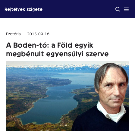
Kilépés
Me
Rejtélyek szigete
a
tartalomba
Ezotéria
2015-09-16
A Boden-tó: a Föld egyik
megbénult egyensúlyi szerve