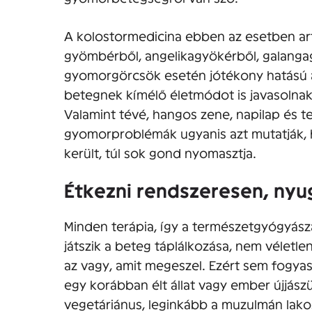
A kolostormedicina ebben az esetben arti
gyömbérből, angelikagyökérből, galangagy
gyomorgörcsök esetén jótékony hatású 
betegnek kímélő életmódot is javasolnak,
Valamint tévé, hangos zene, napilap és te
gyomorproblémák ugyanis azt mutatják, ho
került, túl sok gond nyomasztja.
Étkezni rendszeresen, ny
Minden terápia, így a természetgyógyász
játszik a beteg táplálkozása, nem véletlen
az vagy, amit megeszel. Ezért sem fogyasz
egy korábban élt állat vagy ember újjászü
vegetáriánus, leginkább a muzulmán lak