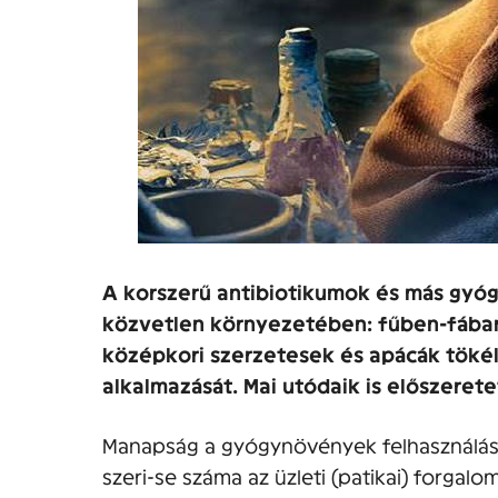
A korszerű antibiotikumok és más gyóg
közvetlen környezetében: fűben-fában
középkori szerzetesek és apácák töké
alkalmazását. Mai utódaik is előszeret
Manapság a gyógynövények felhasználása
szeri-se száma az üzleti (patikai) forg