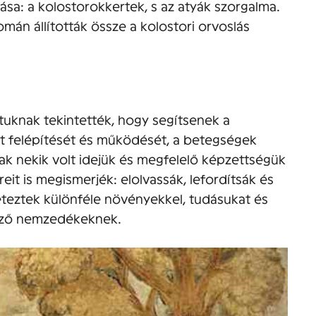
sa: a kolostorokkertek, s az atyák szorgalma.
mán állították össze a kolostori orvoslás
tuknak tekintették, hogy segítsenek a
t felépítését és működését, a betegségek
sak nekik volt idejük és megfelelő képzettségük
it is megismerjék: elolvassák, lefordítsák és
eteztek különféle növényekkel, tudásukat és
kező nemzedékeknek.