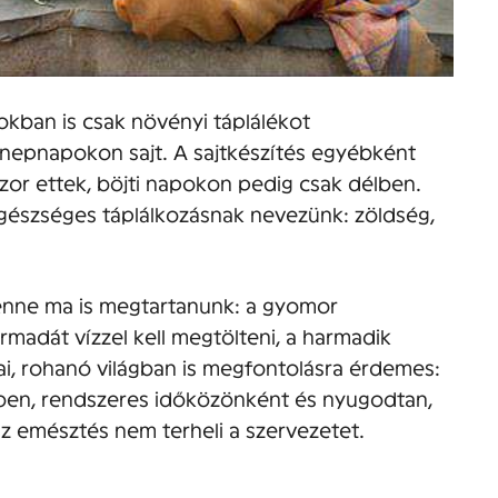
okban is csak növényi táplálékot
 ünnepnapokon sajt. A sajtkészítés egyébként
or ettek, böjti napokon pedig csak délben.
gészséges táplálkozásnak nevezünk: zöldség,
 lenne ma is megtartanunk: a gyomor
rmadát vízzel kell megtölteni, a harmadik
i, rohanó világban is megfontolásra érdemes:
ben, rendszeres időközönként és nyugodtan,
az emésztés nem terheli a szervezetet.