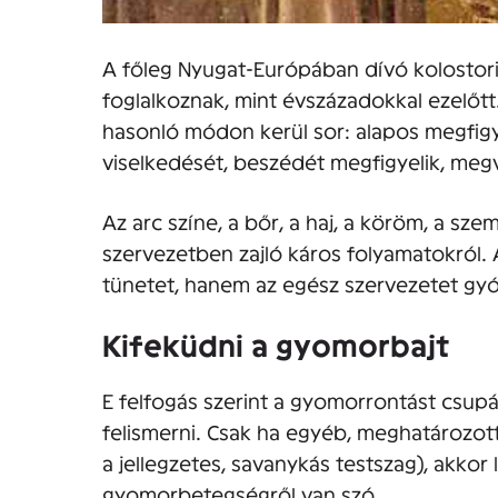
A főleg Nyugat-Európában dívó kolostor
foglalkoznak, mint évszázadokkal ezelőtt.
hasonló módon kerül sor: alapos megfigy
viselkedését, beszédét megfigyelik, megvi
Az arc színe, a bőr, a haj, a köröm, a szem
szervezetben zajló káros folyamatokról. A
tünetet, hanem az egész szervezetet gyó
Kifeküdni a gyomorbajt
E felfogás szerint a gyomorrontást csupá
felismerni. Csak ha egyéb, meghatározott
a jellegzetes, savanykás testszag), akko
gyomorbetegségről van szó.