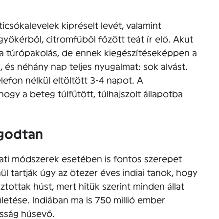
csókalevelek kipréselt levét, valamint
ökérből, citromfűből főzött teát ír elő. Akut
a túrópakolás, de ennek kiegészítéseképpen a
 és néhány nap teljes nyugalmat: sok alvást.
lefon nélkül eltöltött 3-4 napot. A
gy a beteg túlfűtött, túlhajszolt állapotba
ugodtan
ati módszerek esetében is fontos szerepet
ül tartják úgy az ötezer éves indiai tanok, hogy
tottak húst, mert hitük szerint minden állat
letése. Indiában ma is 750 millió ember
osság húsevő.