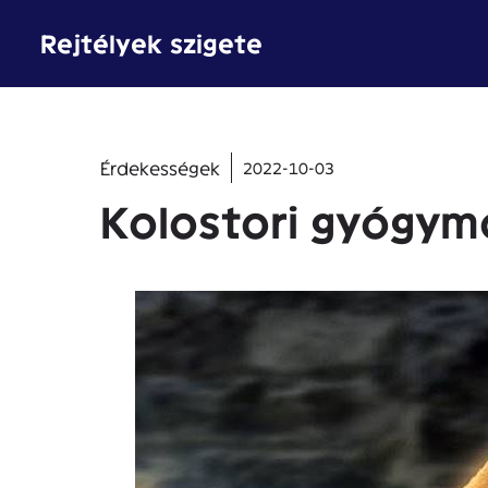
Kilépés
Rejtélyek szigete
a
tartalomba
Érdekességek
2022-10-03
Kolostori gyógy