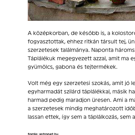
A középkorban, de később is, a kolostor
fogyasztottak, ehhez ritkán társult tej,
szerzetesek találmánya. Naponta háromsz
Táplálékuk megegyezett azzal, amit ma e
gyümölcs, gabona és tejtermékek.
Volt még egy szerzetesi szokás, amit jó
egyharmadát szilárd táplálékkal, másik ha
harmad pedig maradjon üresen. Ami a ma
a szerzetesek mindig meghatározott idő
lassan ettek, így sem a táplálkozás, sem 
forrás: astronet.hu