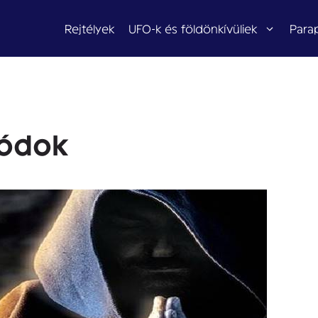
Rejtélyek
UFO-k és földönkívüliek
Para
módok