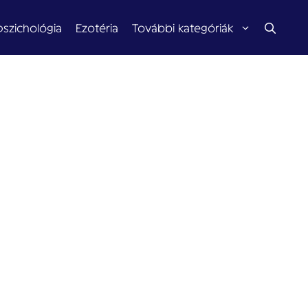
pszichológia
Ezotéria
További kategóriák