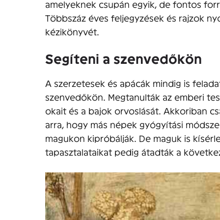
amelyeknek csupán egyik, de fontos forrá
Többszáz éves feljegyzések és rajzok nyo
kézikönyvét.
Segíteni a szenvedőkön
A szerzetesek és apácák mindig is felada
szenvedőkön. Megtanulták az emberi tes
okait és a bajok orvoslását. Akkoriban c
arra, hogy más népek gyógyítási módszere
magukon kipróbálják. De maguk is kísérl
tapasztalataikat pedig átadták a követ