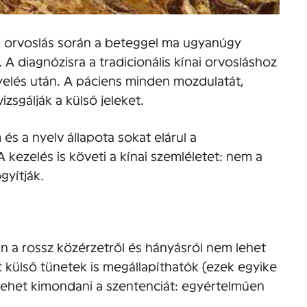
i orvoslás során a beteggel ma ugyanúgy
 A diagnózisra a tradicionális kínai orvosláshoz
elés után. A páciens minden mozdulatát,
zsgálják a külső jeleket.
 és a nyelv állapota sokat elárul a
 kezelés is követi a kínai szemléletet: nem a
gyítják.
n a rossz közérzetről és hányásról nem lehet
 külső tünetek is megállapíthatók (ezek egyike
r lehet kimondani a szentenciát: egyértelműen